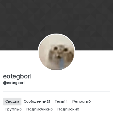
Перейти к содержимому
eotegborl
@eotegborl
Сводка
Сообщений
Темы
Репосты
35
14
0
Группы
Подписчики
Подписки
0
0
0