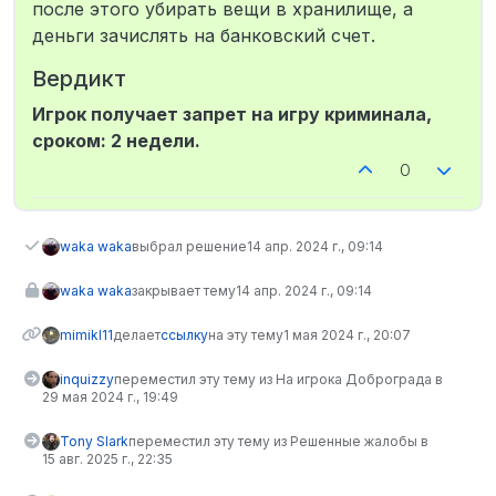
после этого убирать вещи в хранилище, а
деньги зачислять на банковский счет.
Вердикт
Игрок получает запрет на игру криминала,
сроком: 2 недели.
0
waka waka
выбрал решение
14 апр. 2024 г., 09:14
waka waka
закрывает тему
14 апр. 2024 г., 09:14
mimikl11
делает
ссылку
на эту тему
1 мая 2024 г., 20:07
inquizzy
переместил эту тему из На игрока Доброграда в
29 мая 2024 г., 19:49
Tony Slark
переместил эту тему из Решенные жалобы в
15 авг. 2025 г., 22:35