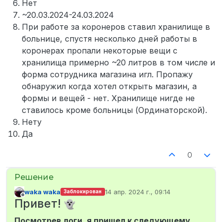
Нет
~20.03.2024-24.03.2024
При работе за коронеров ставил хранилище в
больнице, спустя несколько дней работы в
коронерах пропали некоторые вещи с
хранилища примерно ~20 литров в том числе и
форма сотрудника магазина игл. Пропажу
обнаружил когда хотел открыть магазин, а
формы и вещей - нет. Хранилище нигде не
ставилось кроме больницы (Ординаторской).
Нету
Да
0
waka waka
14 апр. 2024 г., 09:14
Заблокирован
отредактировано
Не в сети
Привет!
Посмотрев логи, я пришел к следующему