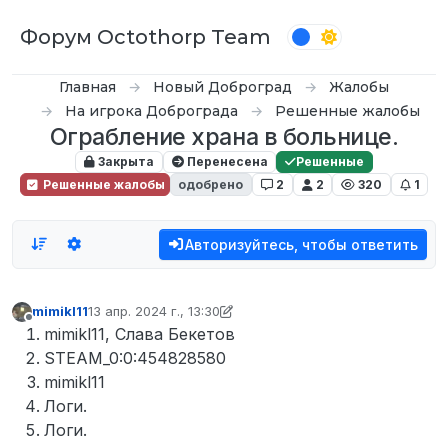
Перейти к содержимому
Форум Octothorp Team
Главная
Новый Доброград
Жалобы
На игрока Доброграда
Решенные жалобы
Ограбление храна в больнице.
Закрыта
Перенесена
Решенные
Решенные жалобы
одобрено
2
2
320
1
Авторизуйтесь, чтобы ответить
mimikl11
13 апр. 2024 г., 13:30
отредактировано waka waka
Не в сети
mimikl11, Слава Бекетов
STEAM_0:0:454828580
mimikl11
Логи.
Логи.