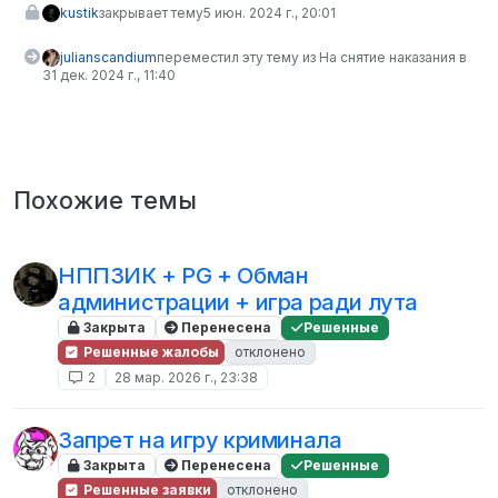
kustik
закрывает тему
5 июн. 2024 г., 20:01
julianscandium
переместил эту тему из На снятие наказания в
31 дек. 2024 г., 11:40
Похожие темы
НППЗИК + PG + Обман
администрации + игра ради лута
Закрыта
Перенесена
Решенные
Решенные жалобы
отклонено
2
28 мар. 2026 г., 23:38
Запрет на игру криминала
Закрыта
Перенесена
Решенные
Решенные заявки
отклонено