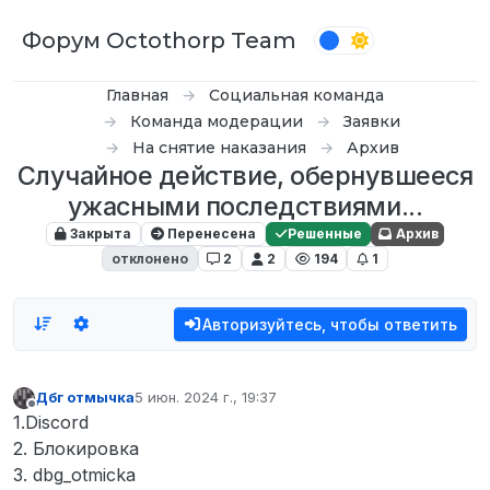
Перейти к содержимому
Форум Octothorp Team
Главная
Социальная команда
Команда модерации
Заявки
На снятие наказания
Архив
Случайное действие, обернувшееся
ужасными последствиями...
Закрыта
Перенесена
Решенные
Архив
отклонено
2
2
194
1
Авторизуйтесь, чтобы ответить
Дбг отмычка
5 июн. 2024 г., 19:37
отредактировано
Не в сети
1.Discord
2. Блокировка
3. dbg_otmicka