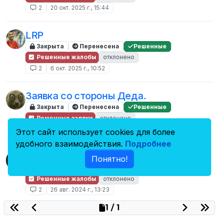
2
20 окт. 2025 г., 15:44
LRP
Закрыта
Перенесена
Решенные
Решенные жалобы
отклонено
2
6 окт. 2025 г., 10:52
Заявка со стороны Деда.
Закрыта
Перенесена
Решенные
Решенные заявки
отклонено
2
24 мая 2025 г., 17:12
Этот сайт использует cookies для более
удобного взаимодействия.
Подробнее
Жалоба
Понятно!
Закрыта
Перенесена
Решенные
Решенные жалобы
отклонено
2
26 авг. 2024 г., 13:23
1 / 1