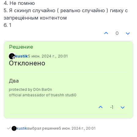
4. Не помню
5. Я скинул случайно ( реально случайно ) гивку с
запрещённым контентом
6. 1
0
kustik
5 июн. 2024 г., 20:01
отредактировано
Не в сети
Отклонено
Два
protected by D0n Bar0n
official ambassador of trueshh studi0
-1
kustik
выбрал решение
5 июн. 2024 г., 20:01