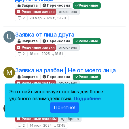
Закрыта
Перенесена
Решенные
Решенные заявки
отклонено
2
28 мар. 2026 г., 19:20
Заявка от лица друга
U
Закрыта
Перенесена
Решенные
Решенные заявки
отклонено
2
18 окт. 2025 г., 18:51
Заявка на разбан | Не от моего лица
M
Закрыта
Перенесена
Решенные
Решенные заявки
отклонено
2
3 февр. 2025 г., 22:40
Этот сайт использует cookies для более
удобного взаимодействия.
Подробнее
Токарьсигма терминаторубийца
Понятно!
Закрыта
Перенесена
Решенные
Решенные жалобы
одобрено
2
14 июн. 2024 г., 12:45