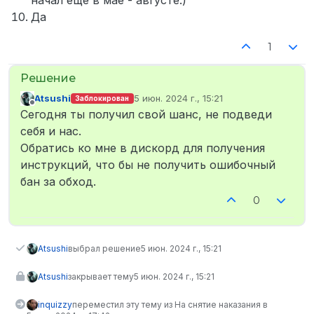
Да
1
Atsushi
5 июн. 2024 г., 15:21
Заблокирован
отредактировано
Не в сети
Сегодня ты получил свой шанс, не подведи
себя и нас.
Обратись ко мне в дискорд для получения
инструкций, что бы не получить ошибочный
бан за обход.
0
Atsushi
выбрал решение
5 июн. 2024 г., 15:21
Atsushi
закрывает тему
5 июн. 2024 г., 15:21
inquizzy
переместил эту тему из На снятие наказания в