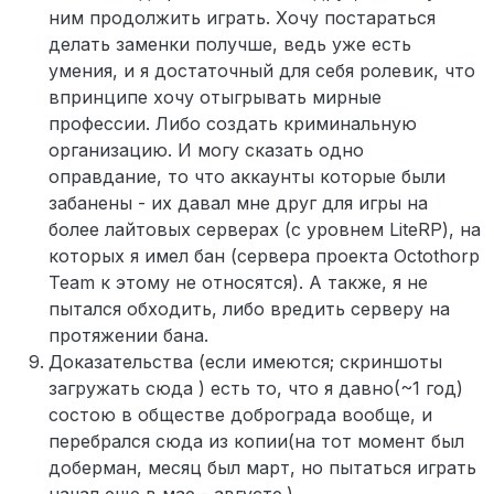
ним продолжить играть. Хочу постараться
делать заменки получше, ведь уже есть
умения, и я достаточный для себя ролевик, что
впринципе хочу отыгрывать мирные
профессии. Либо создать криминальную
организацию. И могу сказать одно
оправдание, то что аккаунты которые были
забанены - их давал мне друг для игры на
более лайтовых серверах (с уровнем LiteRP), на
которых я имел бан (сервера проекта Octothorp
Team к этому не относятся). А также, я не
пытался обходить, либо вредить серверу на
протяжении бана.
Доказательства (если имеются; скриншоты
загружать сюда ) есть то, что я давно(~1 год)
состою в обществе доброграда вообще, и
перебрался сюда из копии(на тот момент был
доберман, месяц был март, но пытаться играть
начал еще в мае - августе.)