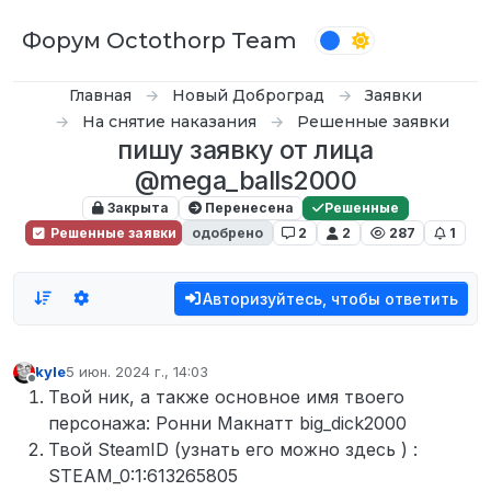
Перейти к содержимому
Форум Octothorp Team
Главная
Новый Доброград
Заявки
На снятие наказания
Решенные заявки
пишу заявку от лица
@mega_balls2000
Закрыта
Перенесена
Решенные
Решенные заявки
одобрено
2
2
287
1
Авторизуйтесь, чтобы ответить
kyle
5 июн. 2024 г., 14:03
отредактировано
Не в сети
Твой ник, а также основное имя твоего
персонажа: Ронни Макнатт big_dick2000
Твой SteamID (узнать его можно здесь ) :
STEAM_0:1:613265805