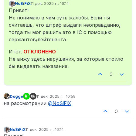
NoSiFiX
11 дек. 2025 г., 16:14
отредактировано
Не в сети
Привет!
Не понимаю в чём суть жалобы. Если ты
считаешь, что штраф выдали неоправданно,
тогда ты мог решить это в IC с помощью
сержантов/лейтенанта.
Итог:
ОТКЛОНЕНО
Не вижу здесь нарушения, за которые стоило
бы выдавать наказание.
0
Dogge
11 дек. 2025 г., 10:59
отредактировано
Не в сети
на рассмотрении
@
NoSiFiX
0
NoSiFiX
11 дек. 2025 г., 16:14
отредактировано
Не в сети