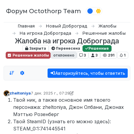
Перейти к содержимому
Форум Octothorp Team
Главная
Новый Доброград
Жалобы
На игрока Доброграда
Решенные жалобы
Жалоба на игрока Доброграда
Закрыта
Перенесена
Решенные
Решенные жалобы
отклонено
3
3
291
1
Авторизуйтесь, чтобы ответить
zheltoniya
7 дек. 2025 г., 07:29
отредактировано zheltoniya
12 июл. 2025 г., 09:05
Не в сети
Твой ник, а также основное имя твоего
персонажа: zheltoniya, Джон Олбани, Джонах
Мэттью Розенберг
Твой SteamID (узнать его можно здесь):
STEAM_0:1:741445541