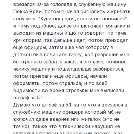
врезался из-за гололеда в служебную машину
Пекка Ярви, потом я начал сигналить и кричать
копу мол: “Хули посреди дороги остановился”
и тому подобное, далее он включает мигалки и
выходит из машины и шо то говорит, по теме,
крч спорим, так дальше идет, потом приходят
еще офицеры, затем еще чел которому я
должен был починить тачку, коп разрешил мне
быстренько забрать заказ, я его взял, починил
челику машину и пошел дальше разбираться,
потом приехали еще офицеры, начали
оформлять, потом стрельба, и по всей
видимости во время стрельбы мне выписали
штраф за 5.1.
Думаю что штраф за 5.1. за то что я врезался в
служебную машину офицера который мб не
включил даже авариек или мигалок (это не
точно), также что я технически нарушил не
является штрафом за дорожный кодекс, а за