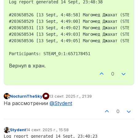
Log report generated 14 Sept, 23:48:38

#203658526 [13 Sept, 4:48:58] Магомед Джахат (STEAM_
#203658529 [13 Sept, 4:49:00] Магомед Джахат (STEAM_
#203658531 [13 Sept, 4:49:02] Магомед Джахат (STEAM_
#203658534 [13 Sept, 4:49:03] Магомед Джахат (STEAM_
#203658536 [13 Sept, 4:49:05] Магомед Джахат (STEAM_
Вернул в хран.
0
NocturnTheSky
13 сент. 2025 г., 21:39
отредактировано
Не в сети
На рассмотрении
@
Stydent
0
Stydent
14 сент. 2025 г., 15:58
отредактировано
Не в сети
Log report generated 14 Sept, 23:40:23
