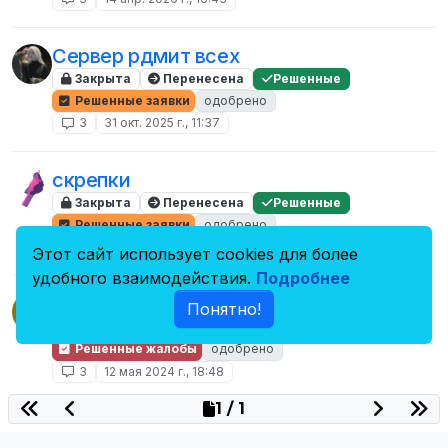
Сервер рдмит всех
Закрыта
Перенесена
Решенные
Решенные заявки
одобрено
3
31 окт. 2025 г., 11:37
скрепки
Закрыта
Перенесена
Решенные
Решенные заявки
одобрено
3
14 авг. 2025 г., 20:20
Этот сайт использует cookies для более
удобного взаимодействия.
Подробнее
Жалоба на игроков
M
Понятно!
Закрыта
Перенесена
Решенные
Решенные жалобы
одобрено
3
12 мая 2024 г., 18:48
1 / 1