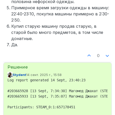
половина нефорской одежды.
Примерное время загрузки одежды в машину:
22:40-23:10, покупка машины примерно в 2:30-
2:50.
Купил старую машину продав старую, в
старой было много предметов, в том числе
донатные.
Да.
0
Stydent
14 сент. 2025 г., 15:58
отредактировано
Не в сети
Log report generated 14 Sept, 23:40:23

#203665928 [13 Sept, 7:34:30] Магомед Джахат (STEAM_
#203665933 [13 Sept, 7:35:07] Магомед Джахат (STEAM_