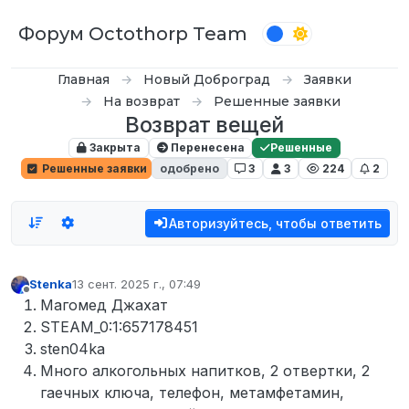
Перейти к содержимому
Форум Octothorp Team
Главная
Новый Доброград
Заявки
На возврат
Решенные заявки
Возврат вещей
Закрыта
Перенесена
Решенные
Решенные заявки
одобрено
3
3
224
2
Авторизуйтесь, чтобы ответить
Stenka
13 сент. 2025 г., 07:49
отредактировано
Не в сети
Магомед Джахат
STEAM_0:1:657178451
sten04ka
Много алкогольных напитков, 2 отвертки, 2
гаечных ключа, телефон, метамфетамин,