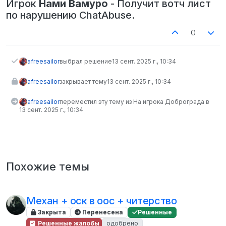
Игрок
Нами Вамуро
- Получит вотч лист
по нарушению ChatAbuse.
0
afreesailor
выбрал решение
13 сент. 2025 г., 10:34
afreesailor
закрывает тему
13 сент. 2025 г., 10:34
afreesailor
переместил эту тему из На игрока Доброграда в
13 сент. 2025 г., 10:34
Похожие темы
Механ + оск в ooc + читерство
Закрыта
Перенесена
Решенные
Решенные жалобы
одобрено