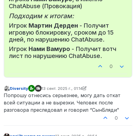
ChatAbuse (Провокация)
Подходим к итогам:
Игрок
Мартин Дерден
- Получит
игровую блокировку, сроком до 15
дней, по нарушению ChatAbuse.
Игрок
Нами Вамуро
- Получит вотч
лист по нарушению ChatAbuse.
0
Diversity
13 сент. 2025 г., 01:14
отредактировано Diversity
Не в сети
Попрошу отнесись серьезнее, могу дать откат
всей ситуации а не вырезки. Человек после
разговора преследовал и говорил “СынБляди”
0