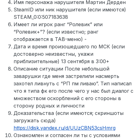
Имя персонажа нарушителя Мартин Дерден
SteamID или ник нарушителя (если имеются)
STEAM_0:0:507183638
Имеет ли игрок ранг “Ролевик” или
“Ролевик+”? (если известно; ранг
отображается в TAB-меню) -
Дата и время произошедшего по МСК (если
достоверно неизвестны, укажи
приблизительные) 13 сентября в 3:00+
Описание ситуации После небольшой
заварушки где меня застрелили насмерть
захотел ливнуть с “РП пм ливаю”. Тип написал
что я типа фк его после чего у нас был диалог с
множеством оскорблений с его стороны в
сторону родных и личности
Доказательства (если имеются; скриншоты
загружать сюда)
https://disk.yandex.ru/d/UUzCBN53csHmrg
Ознакомлен и согласен ли ты с условиями