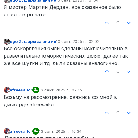
egoiZt шарю за аниме
13 сент. 2025 г., 01:54
отредактировано
Не в сети
Я мистер Мартин Дерден, все сказанное было
строго в рп чате
0
egoiZt шарю за аниме
13 сент. 2025 г., 02:02
отредактировано
Не в сети
Все оскорбления были сделаны исключительно в
развелятельно юмористических целях, далее так
же все шутки и тд. были сказаны аналогично.
0
afreesailor
13 сент. 2025 г., 02:42
отредактировано
Не в сети
Возьму на рассмотрение, свяжись со мной в
дискорде afreesailor.
0
afreesailor
13 сент. 2025 г., 10:34
отредактировано
Не в сети