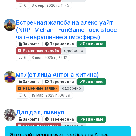
6
8 февр. 2026 г., 11:45
Встречная жалоба на алекс уайт
(NRP+Mehan+FunGame+оск в looc
чат+нарушение атмосферы)
Закрыта
Перенесена
Решенные
Решенные жалобы
одобрено
6
3 июн. 2025 г., 22:12
мп7(от лица Антона Китина)
Закрыта
Перенесена
Решенные
Решенные заявки
одобрено
6
19 мар. 2025 г., 06:39
Дал дал, ливнул
Закрыта
Перенесена
Решенные
Решенные жалобы
одобрено
6
1 мая 2024 г., 21:04
Этот сайт использует cookies для более