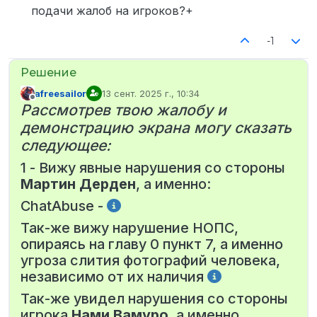
подачи жалоб на игроков?+
-1
afreesailor
13 сент. 2025 г., 10:34
отредактировано
Не в сети
Рассмотрев твою жалобу и
демонстрацию экрана могу сказать
следующее:
1 - Вижу явные нарушения со стороны
Мартин Дерден
, а именно:
ChatAbuse -
Так-же вижу нарушение НОПС,
опираясь на главу 0 пункт 7, а именно
угроза слития фотографий человека,
независимо от их наличия
Так-же увидел нарушения со стороны
игрока
Нами Вамуро
, а именно