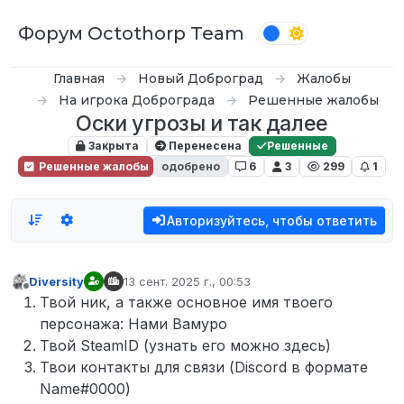
Перейти к содержимому
Форум Octothorp Team
Главная
Новый Доброград
Жалобы
На игрока Доброграда
Решенные жалобы
Оски угрозы и так далее
Закрыта
Перенесена
Решенные
Решенные жалобы
одобрено
6
3
299
1
Авторизуйтесь, чтобы ответить
Diversity
13 сент. 2025 г., 00:53
отредактировано
Не в сети
Твой ник, а также основное имя твоего
персонажа: Нами Вамуро
Твой SteamID (узнать его можно здесь)
Твои контакты для связи (Discord в формате
Name#0000)