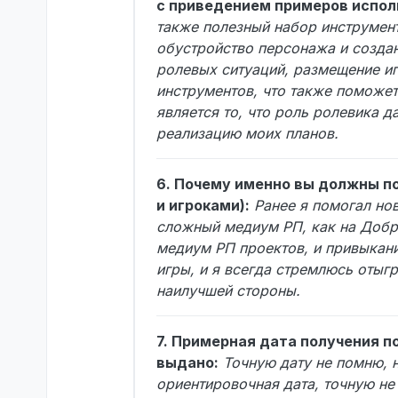
с приведением примеров испол
также полезный набор инструмент
обустройство персонажа и создан
ролевых ситуаций, размещение и
инструментов, что также поможе
является то, что роль ролевика 
реализацию моих планов.
6. Почему именно вы должны по
и игроками):
Ранее я помогал но
сложный медиум РП, как на Добро
медиум РП проектов, и привыкани
игры, и я всегда стремлюсь отыг
наилучшей стороны.
7. Примерная дата получения по
выдано:
Точную дату не помню, 
ориентировочная дата, точную не 