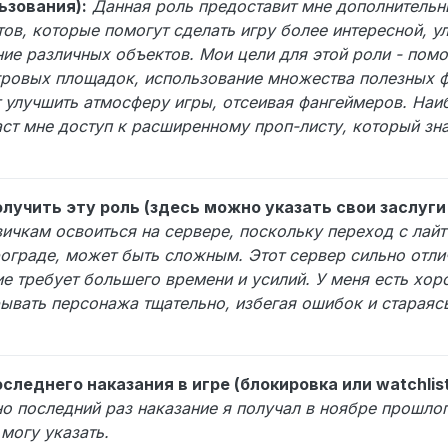
ьзования):
Данная роль предоставит мне дополнительн
ов, которые помогут сделать игру более интересной, у
ие различных объектов. Мои цели для этой роли - пом
гровых площадок, использование множества полезных ф
т улучшить атмосферу игры, отсеивая фангеймеров. На
даст мне доступ к расширенному проп-листу, который зн
лучить эту роль (здесь можно указать свои заслуг
вичкам освоиться на сервере, поскольку переход с лайт
граде, может быть сложным. Этот сервер сильно отлич
е требует большего времени и усилий. У меня есть хо
рывать персонажа тщательно, избегая ошибок и стараясь
следнего наказания в игре (блокировка или watchlist
но последний раз наказание я получал в ноябре прошлог
могу указать.