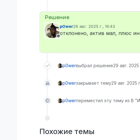
p0wer
29 авг. 2025 г., 16:43
отредактировано
отклонено, актив мал, плюс ин
Не в сети
p0wer
выбрал решение
29 авг. 2025 
p0wer
закрывает тему
29 авг. 2025 г
p0wer
переместил эту тему из В "И
Похожие темы