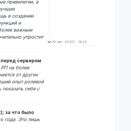
ые привилегии, а
лучшая
ощь в создании
ункций и
иболее важным
ачительно упростит
29 авг. 2025 г., 16:43
и перед сервером
 РП на более
ается от других
роший опыт ролевой
 показать себя с
); за что было
о года. Это лишь