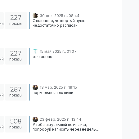
30 дек. 2025 г., 08:44
227
Отклонено, четвертый пункт
ий
показы
недостаточно расписан.
15 мая 2025 г., 01:07
227
отклонено
ий
показы
13 мар. 2025 г., 19:15
287
нормально, в лс пиши
ий
показы
23 февр. 2025 г., 13:44
508
У тебя актуальный вотч-лист,
ий
показы
попробуй написать через недельки
две.