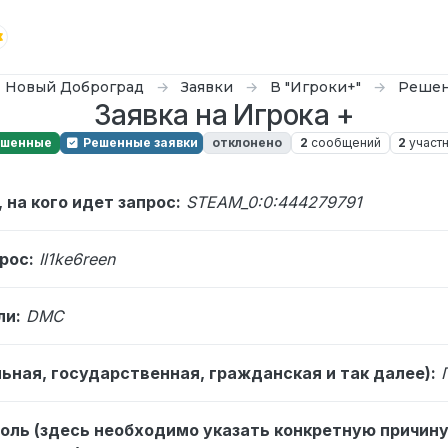
Новый Доброград
Заявки
В "Игроки+"
Решен
Заявка на Игрока +
ешенные
Решенные заявки
отклонено
2
сообщений
2
участ
, на кого идет запрос:
STEAM_0:0:444279791
прос:
Il1ke6reen
ли:
DMC
льная, государственная, гражданская и так далее):
роль (здесь необходимо указать конкретную причину