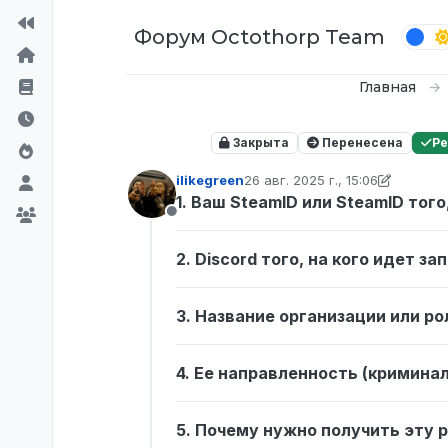
Перейти к содержимому
Форум Octothorp Team
Главная
Закрыта
Перенесена
Р
ilikegreen
26 авг. 2025 г., 15:06
отредактировано p0wer
1. Ваш SteamID или SteamID того
Не в сети
2. Discord того, на кого идет за
3. Название организации или ро
4. Ее направленность (кримина
5. Почему нужно получить эту 