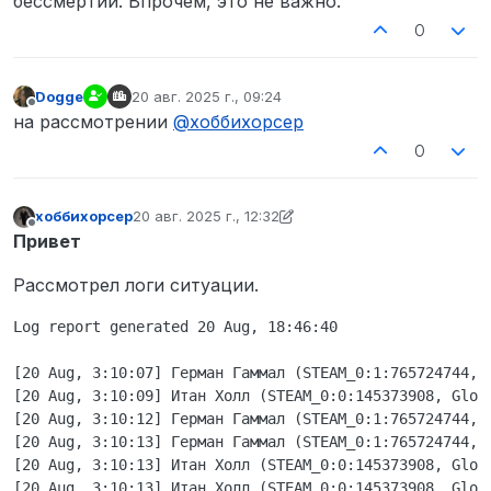
бессмертии. Впрочем, это не важно.
от ПД около банкомата в толпе
0
сообщников. Я подходил к нему, он
же сразу начал убегать, я достал
табель и кричал, чтобы тот
Dogge
20 авг. 2025 г., 09:24
остановился, он же забежал за угол
отредактировано
Не в сети
на рассмотрении
@
хоббихорсер
Франклин 3 и сел в машину к другу,
они не успели тронуться с места и я
0
направляя на него оружие приказал
выйти.
Он вышел из машины и в тот же
хоббихорсер
20 авг. 2025 г., 12:32
момент мне в упор со спины
отредактировано хоббихорсер
Не в сети
Привет
прилетает очередь из автоматики и
потом Эдареан так же достал
Рассмотрел логи ситуации.
пистолет и начал в меня стрелять,
но я не умер от их выстрелов, так
Log report generated 20 Aug, 18:46:40

как случился баг с бессмертием,
если бы не было этого бага, то был
бы FK. После чего я отыграл
[20 Aug, 3:10:07] Герман Гаммал (STEAM_0:1:765724744, 
ранения с другим офицером и на
[20 Aug, 3:10:09] Итан Холл (STEAM_0:0:145373908, Gloc
этом ситуация закончилась.
[20 Aug, 3:10:12] Герман Гаммал (STEAM_0:1:765724744, 
Так же,
прошу проверить вотч
[20 Aug, 3:10:13] Герман Гаммал (STEAM_0:1:765724744, 
листы данных игроков
- это
[20 Aug, 3:10:13] Итан Холл (STEAM_0:0:145373908, Gloc
важно!
[20 Aug, 3:10:13] Итан Холл (STEAM_0:0:145373908, Gloc