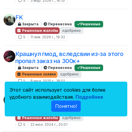
5
3 мар. 2026 г., 16:10
FK
Закрыта
Перенесена
Решенные
Решенные жалобы
одобрено
5
11 янв. 2026 г., 19:32
Крашнул гмод, вследсвии из-за этого
пропал заказ на 300к+
Закрыта
Перенесена
Решенные
Решенные заявки
одобрено
5
8 июл. 2025 г., 18:01
Этот сайт использует cookies для более
FK + PG + НПИЗК + 15 часов игровой
удобного взаимодействия.
Подробнее
сессии moment
Понятно!
Закрыта
Перенесена
Решенные
Решенные жалобы
одобрено
5
22 июл. 2024 г., 20:01