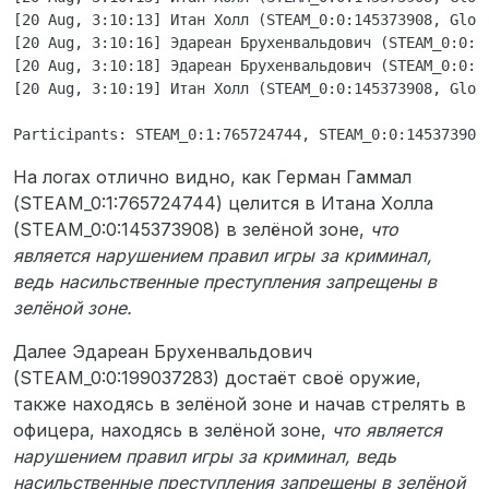
Ребят, у вас обоих 600 и 1000 часов,
[20 Aug, 3:10:13] Итан Холл (STEAM_0:0:145373908, Gloc
зачем так тупо нарушать и портить
[20 Aug, 3:10:16] Эдареан Брухенвальдович (STEAM_0:0:1
игру?
[20 Aug, 3:10:18] Эдареан Брухенвальдович (STEAM_0:0:1
Логи
[20 Aug, 3:10:19] Итан Холл (STEAM_0:0:145373908, Gloc
ДА!
На логах отлично видно, как Герман Гаммал
(STEAM_0:1:765724744) целится в Итана Холла
(STEAM_0:0:145373908) в зелёной зоне,
что
является нарушением правил игры за криминал,
ведь насильственные преступления запрещены в
зелёной зоне.
Далее Эдареан Брухенвальдович
(STEAM_0:0:199037283) достаёт своё оружие,
также находясь в зелёной зоне и начав стрелять в
офицера, находясь в зелёной зоне,
что является
нарушением правил игры за криминал, ведь
насильственные преступления запрещены в зелёной