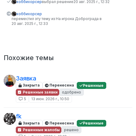
хоббихорсер
выбрал решение
20 авг. 2025 г., 12:32
хоббихорсер
переместил эту тему из На игрока Доброграда в
20 авг. 2025 г., 12:33
Похожие темы
Заявка
Закрыта
Перенесена
Решенные
Решенные заявки
одобрено
5
13 июн. 2026 г., 10:50
fk
Закрыта
Перенесена
Решенные
Решенные жалобы
решено