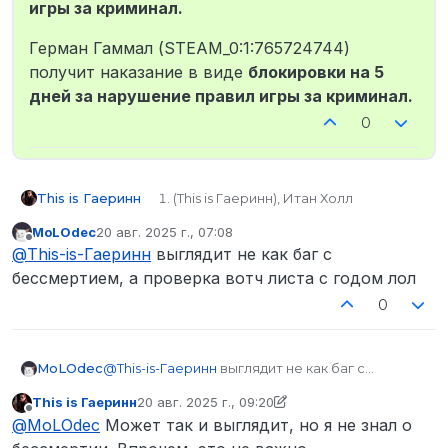
игры за криминал.
Герман Гаммал (STEAM_0:1:765724744)
получит наказание в виде
блокировки на 5
дней за нарушение правил игры за криминал.
0
This is Гаеринн
(This is Гаеринн), Итан Холл
STEAM_0:0:145373908
MoLOdec
20 авг. 2025 г., 07:08
kot#8420
отредактировано
Не в сети
@
This-is-Гаеринн
выглядит не как баг с
Герман Гаммал, Эдареан
Брухенвальдович
бессмертием, а проверка вотч листа с годом лол
Герман - STEAM_0:1:765724744 ;
0
Эдареан - STEAM_0:0:199037283
_
Дата: 19.08.2025 ; Время: 23:05-23:15
MoLOdec
@
This-is-Гаеринн
выглядит не как баг с
Подошел гражданин, подал
бессмертием, а проверка вотч листа с годом
заявление на ограбление, описал
This is Гаеринн
20 авг. 2025 г., 09:20
лол
внешность и тд, я подал в список
отредактировано This is Гаеринн
Не в сети
@
MoLOdec
Может так и выглядит, но я не знал о
болло. После чего вижу, что
подозреваемый стоял через дорогу