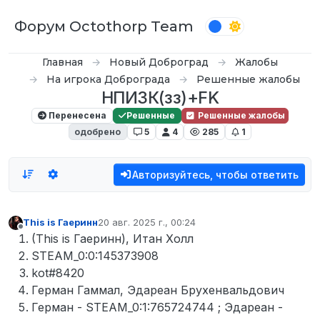
Перейти к содержимому
Форум Octothorp Team
Главная
Новый Доброград
Жалобы
На игрока Доброграда
Решенные жалобы
НПИЗК(зз)+FK
Перенесена
Решенные
Решенные жалобы
одобрено
5
4
285
1
Авторизуйтесь, чтобы ответить
This is Гаеринн
20 авг. 2025 г., 00:24
отредактировано
Не в сети
(This is Гаеринн), Итан Холл
STEAM_0:0:145373908
kot#8420
Герман Гаммал, Эдареан Брухенвальдович
Герман - STEAM_0:1:765724744 ; Эдареан -