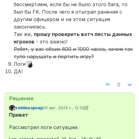
бессмертием, если бы не было этого бага, то
был бы FK. После чего я отыграл ранения с
другим офицером и на этом ситуация
закончилась.
Так же,
прошу проверить вотч листы данных
игроков
- это важно!
Ребят, у вас обоих 600 и 1000 часов, зачем так
тупо нарушать и портить игру?
Логи
ДА!
0
хоббихорсер
20 авг. 2025 г., 12:32
отредактировано хоббихорсер
Не в сети
Привет
Рассмотрел логи ситуации.
Log report generated 20 Aug, 18:46:40
