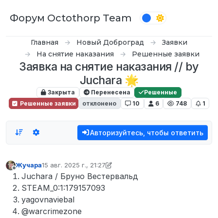
Перейти к содержимому
Форум Octothorp Team
Главная
Новый Доброград
Заявки
На снятие наказания
Решенные заявки
Заявка на снятие наказания // by
Juchara 🌟
Закрыта
Перенесена
Решенные
Решенные заявки
отклонено
10
6
748
1
Авторизуйтесь, чтобы ответить
Жучара
15 авг. 2025 г., 21:27
отредактировано Жучара
Не в сети
Juchara / Бруно Вестервальд
STEAM_0:1:179157093
yagovnaviebal
@warcrimezone