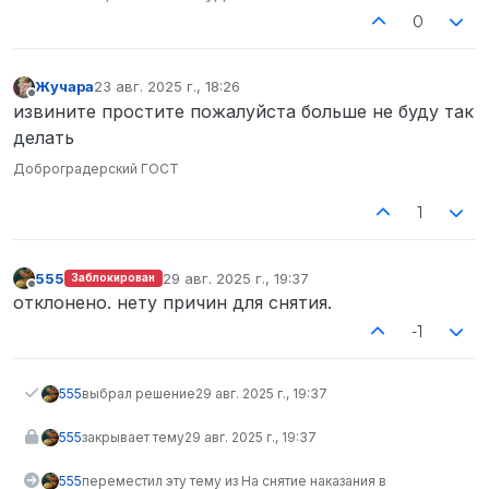
0
Жучара
23 авг. 2025 г., 18:26
отредактировано
Не в сети
извините простите пожалуйста больше не буду так
делать
Доброградерский ГОСТ
1
555
29 авг. 2025 г., 19:37
Заблокирован
отредактировано
Не в сети
отклонено. нету причин для снятия.
-1
555
выбрал решение
29 авг. 2025 г., 19:37
555
закрывает тему
29 авг. 2025 г., 19:37
555
переместил эту тему из На снятие наказания в