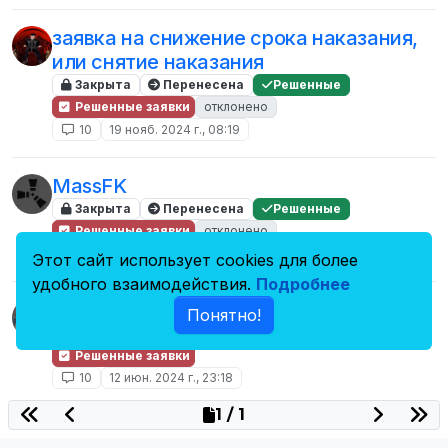
заявка на снижение срока наказания,
или снятие наказания
Закрыта
Перенесена
Решенные
Решенные заявки
отклонено
10
19 нояб. 2024 г., 08:19
MassFK
Закрыта
Перенесена
Решенные
Решенные заявки
отклонено
10
14 июл. 2024 г., 05:54
Этот сайт использует cookies для более
удобного взаимодействия.
Подробнее
Заявка на снятие наказания
Понятно!
Закрыта
Перенесена
Решенные
Решенные заявки
10
12 июн. 2024 г., 23:18
1 / 1