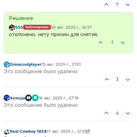
7
555
29 авг. 2025 г., 19:37
Заблокирован
отредактировано
Не в сети
отклонено. нету причин для снятия.
-1
Dimacoolplayer
15 авг. 2025 г., 21:51
D
отредактировано
Не в сети
Это сообщение было удалено
3
Axmuja
16 авг. 2025 г., 07:16
отредактировано
В сети
Это сообщение было удалено
4
Real Cowboy 1858
17 авг. 2025 г., 12:01
отредактировано Real Cowboy 1858
Не в сети