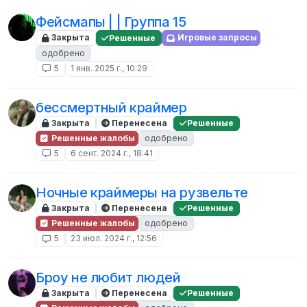
Фейсмапы | | Группа 15
Закрыта
Решенные
Игровые запросы
одобрено
5
1 янв. 2025 г., 10:29
бессмертный краймер
Закрыта
Перенесена
Решенные
Решенные жалобы
одобрено
5
6 сент. 2024 г., 18:41
Ночные краймеры на рузвельте
Закрыта
Перенесена
Решенные
Решенные жалобы
одобрено
5
23 июл. 2024 г., 12:56
Броу не любит людей
Закрыта
Перенесена
Решенные