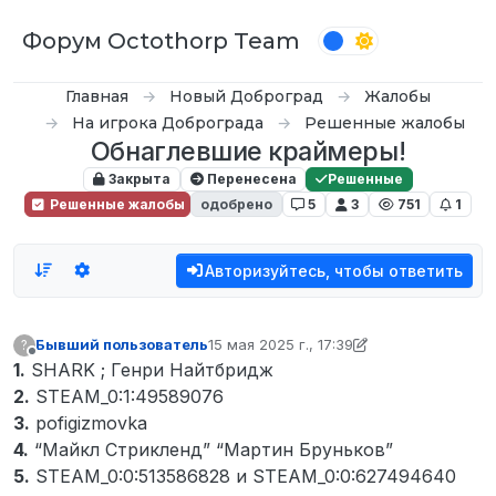
Перейти к содержимому
Форум Octothorp Team
Главная
Новый Доброград
Жалобы
На игрока Доброграда
Решенные жалобы
Обнаглевшие краймеры!
Закрыта
Перенесена
Решенные
Решенные жалобы
одобрено
5
3
751
1
Авторизуйтесь, чтобы ответить
Бывший пользователь
15 мая 2025 г., 17:39
?
отредактировано Бывший пользовател
Не в сети
1.
SHARK ; Генри Найтбридж
2.
STEAM_0:1:49589076
3.
pofigizmovka
4.
“Майкл Стрикленд” “Мартин Бруньков”
5.
STEAM_0:0:513586828 и STEAM_0:0:627494640