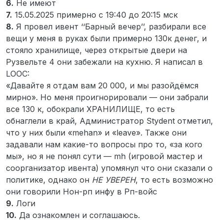
6.
Не имеют
7.
15.05.2025 примерно с 19:40 до 20:15 мск
8.
Я провел ивент ‘‘Барный вечер’’, разбирали все
вещи у меня в руках были примерно 130к денег, и
стояло хранилище, через открытые двери на
Рузвельте 4 они забежали на кухню. Я написал в
LOOC:
«Давайте я отдам вам 20 000, и мы разойдёмся
мирно». Но меня проигнорировали — они забрали
все 130 к, обокрали ХРАНИЛИЩЕ, то есть
обнаглели в край, Администратор Stydent отметил,
что у них были «mehan» и «leave». Также они
задавали нам какие-то вопросы про то, «за кого
мы», но я не понял сути — mh (игровой мастер и
соорганизатор ивента) упомянул что они сказали о
политике, однако он
НЕ УВЕРЕН
, то есть возможно
они говорили Нон-рп инфу в Рп-войс
9.
Логи
10.
Да ознакомлен и соглашаюсь.