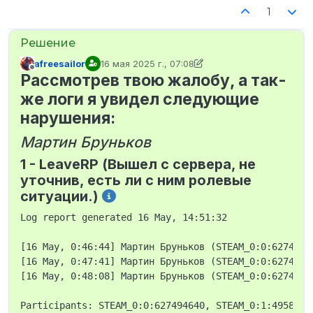
1
afreesailor
16 мая 2025 г., 07:08
отредактировано afreesailor
Не в сети
Рассмотрев твою жалобу, а так-
же логи я увидел следующие
нарушения:
Мартин Бруньков
1 - LeaveRP (Вышел с сервера, не
уточнив, есть ли с ним ролевые
ситуации.)
Log report generated 16 May, 14:51:32

[16 May, 0:46:44] Мартин Бруньков (STEAM_0:0:6274946
[16 May, 0:47:41] Мартин Бруньков (STEAM_0:0:6274946
[16 May, 0:48:08] Мартин Бруньков (STEAM_0:0:6274946