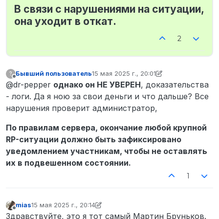
В связи с нарушениями на ситуации,
она уходит в откат.
2
Бывший пользователь
15 мая 2025 г., 20:01
?
отредактировано Бывший пользовател
Не в сети
@dr-pepper
однако он НЕ УВЕРЕН
, доказательства
- логи. Да я ною за свои деньги и что дальше? Все
нарушения проверит администратор,
По правилам сервера, окончание любой крупной
RP-ситуации должно быть зафиксировано
уведомлением участникам, чтобы не оставлять
их в подвешенном состоянии.
1
mias
15 мая 2025 г., 20:14
отредактировано mias
Не в сети
Здравствуйте, это я тот самый Мартин Бруньков.