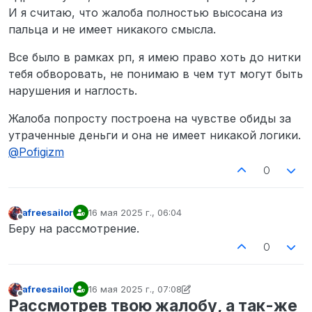
И я считаю, что жалоба полностью высосана из
пальца и не имеет никакого смысла.
Все было в рамках рп, я имею право хоть до нитки
тебя обворовать, не понимаю в чем тут могут быть
нарушения и наглость.
Жалоба попросту построена на чувстве обиды за
утраченные деньги и она не имеет никакой логики.
@
Pofigizm
0
afreesailor
16 мая 2025 г., 06:04
отредактировано
Не в сети
Беру на рассмотрение.
0
afreesailor
16 мая 2025 г., 07:08
отредактировано afreesailor
Не в сети
Рассмотрев твою жалобу, а так-же