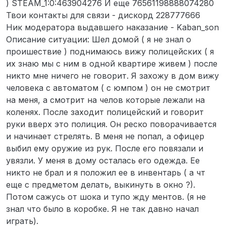
) STEAM_1:0:463904276 И еще 76561198888074280
Твои контакты для связи - дискорд 228777666
Ник модератора выдавшего наказание - Kaban_son
Описание ситуации: Шел домой ( я не знал о
проишествие ) поднимаюсь вижу полицейских ( я
их знаю мы с ним в одной квартире живем ) после
никто мне ничего не говорит. Я захожу в дом вижу
человека с автоматом ( с юмпом ) он не смотрит
на меня, а смотрит на челов которые лежали на
коленях. После заходит полицейский и говорит
руки вверх это полиция. Он реско поворачивается
и начинает стрелять. В меня не попал, а офицер
выбил ему оружие из рук. После его повязали и
увязли. У меня в дому осталась его одежда. Ее
никто не брал и я положил ее в инвентарь ( а чт
еще с предметом делать, выкинуть в окно ?).
Потом сажусь от шока и тупо жду ментов. (я не
знал что было в коробке. Я не так давно начал
играть).