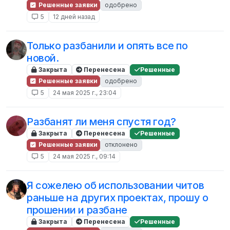
Решенные заявки
одобрено
5
12 дней назад
Только разбанили и опять все по
новой.
Закрыта
Перенесена
Решенные
Решенные заявки
одобрено
5
24 мая 2025 г., 23:04
Разбанят ли меня спустя год?
Закрыта
Перенесена
Решенные
Решенные заявки
отклонено
5
24 мая 2025 г., 09:14
Я сожелею об использовании читов
раньше на других проектах, прошу о
прошении и разбане
Закрыта
Перенесена
Решенные