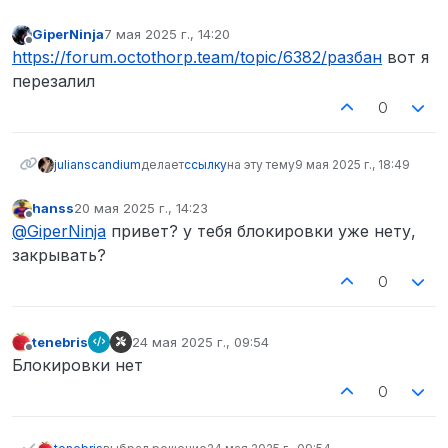
GiperNinja
7 мая 2025 г., 14:20
отредактировано
Не в сети
https://forum.octothorp.team/topic/6382/разбан
вот я
перезалил
0
julianscandium
делает
ссылку
на эту тему
9 мая 2025 г., 18:49
hanss
20 мая 2025 г., 14:23
отредактировано
Не в сети
@
GiperNinja
привет? у тебя блокировки уже нету,
закрывать?
0
tenebris
24 мая 2025 г., 09:54
отредактировано
Не в сети
Блокировки нет
0