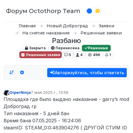
Перейти к содержимому
Форум Octothorp Team
Главная
Новый Доброград
Заявки
На снятие наказания
Решенные заявки
Разбаню
Закрыта
Перенесена
Решенные
Решенные заявки
5
4
496
1
Авторизуйтесь, чтобы ответить
GiperNinja
7 мая 2025 г., 13:59
отредактировано
Не в сети
Площадка где было выдано наказание - garry’s mod
Доброград rp
Тип наказания - 5 дней бан
Время бана 07.05.2025 - 16:24:06
steamID: STEAM_0:0:463904276 ( ДРУГОЙ СТИМ ID