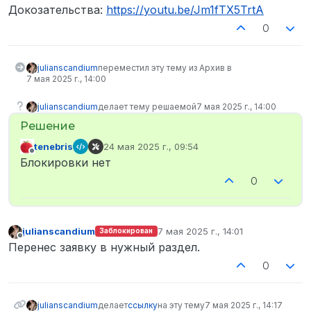
Докозательства:
https://youtu.be/Jm1fTX5TrtA
0
julianscandium
переместил эту тему из Архив в
7 мая 2025 г., 14:00
julianscandium
делает тему решаемой
7 мая 2025 г., 14:00
tenebris
24 мая 2025 г., 09:54
отредактировано
Не в сети
Блокировки нет
0
julianscandium
7 мая 2025 г., 14:01
Заблокирован
отредактировано
Не в сети
Перенес заявку в нужный раздел.
0
julianscandium
делает
ссылку
на эту тему
7 мая 2025 г., 14:17