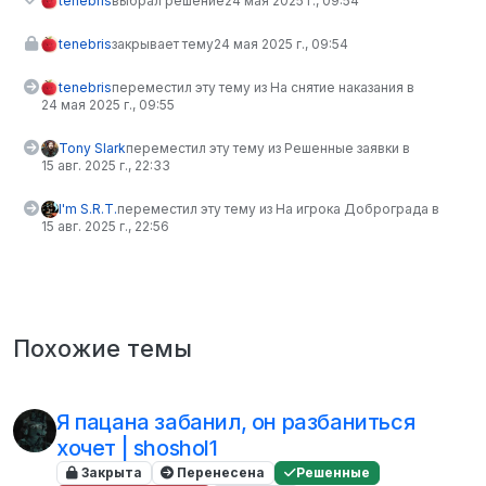
tenebris
выбрал решение
24 мая 2025 г., 09:54
tenebris
закрывает тему
24 мая 2025 г., 09:54
tenebris
переместил эту тему из На снятие наказания в
24 мая 2025 г., 09:55
Tony Slark
переместил эту тему из Решенные заявки в
15 авг. 2025 г., 22:33
I'm S.R.T.
переместил эту тему из На игрока Доброграда в
15 авг. 2025 г., 22:56
Похожие темы
Я пацана забанил, он разбаниться
хочет | shoshol1
Закрыта
Перенесена
Решенные