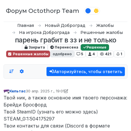
Перейти к содержимому
Форум Octothorp Team
Главная
Новый Доброград
Жалобы
На игрока Доброграда
Решенные жалобы
парень грабит в зз и не только
Закрыта
Перенесена
Решенные
Решенные жалобы
одобрено
5
4
421
1
Авторизуйтесь, чтобы ответить
Кельтас
30 апр. 2025 г., 19:01
отредактировано D0n Bar0n
5 февр. 2025 г., 00:35
Не в сети
Твой ник, а также основное имя твоего персонажа:
Брейди Бросфорд
Твой SteamID (узнать его можно здесь)
STEAM_0:1:504175297
Твои контакты для связи (Discord в формате