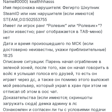
Name#0000) kealthhhasss
Имя персонажа нарушителя: Фегирто Шкупник
SteamID или ник нарушителя (если имеются)
STEAM_0:0:502553755
Имеет ли игрок ранг “Ролевик” или “Ролевик+”?
(если известно; ранг отображается в TAB-меню)
нет
Дата и время произошедшего по МСК (если
достоверно неизвестны, укажи приблизительные)
18:25
Описание ситуации: Парень начал ограбление в
зеленой зоней, после того, как он начал говорить в
войс я услышал голоса его друзей, то есть он
играет через дс, а также он помимо этого выложил
мой револьвер, который украл в хран при этом не
отписал об этом в оос чат.
Доказательства (если имеются; скриншоты
загружать сюда) демка админу в лс
Ознакомлен и согласен ли ты с условиями подачи