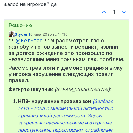
жалоб на игроков? да
1
Stydent
6 мая 2025 г., 14:30
отредактировано
Не в сети
**
@
Кельтас
** Я рассмотрел твою
жалобу и готов вынести вердикт, извини
за долгое ожидание это произошло по
независящим меня причинам тех. проблем.
Рассмотрев
логи
и
демонстрацию
я вижу
у игрока нарушение следующих правил
правил
.
Фегирто Шкупник
(STEAM_0:0:502553755)
:
НПЗ- нарушение правила зон
(Зелёная
зона - зона с минимальной активностью
криминальной деятельности. Здесь
запрещены насильственные и открытые
преступления, перестрелки, ограбления,