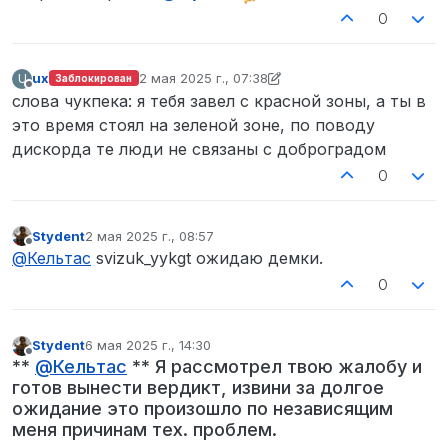
0
ux
2 мая 2025 г., 07:38
U
Заблокирован
отредактировано ux
5 февр. 2025 г., 07:39
Не в сети
слова чукпека: я тебя завел с красной зоны, а ты в
это время стоял на зеленой зоне, по поводу
дискорда те люди не связаны с доброградом
0
Stydent
2 мая 2025 г., 08:57
отредактировано
Не в сети
@
Кельтас
svizuk_yykgt ожидаю демки.
0
Stydent
6 мая 2025 г., 14:30
отредактировано
Не в сети
**
@
Кельтас
** Я рассмотрел твою жалобу и
готов вынести вердикт, извини за долгое
ожидание это произошло по независящим
меня причинам тех. проблем.