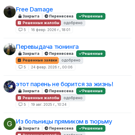
Free Damage
Закрыта
Перенесена
Решенные
Решенные жалобы
одобрено
5
16 февр. 2026 г., 18:01
Перевыдача тюнинга
Закрыта
Перенесена
Решенные
Решенные заявки
одобрено
5
24 февр. 2026 г., 00:06
этот парень не борится за жизнь!
Закрыта
Перенесена
Решенные
Решенные жалобы
одобрено
5
19 авг. 2025 г., 10:24
Из больницы прямиком в тюрьму
G
Закрыта
Перенесена
Решенные