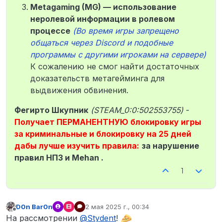
Metagaming (MG) — использование
неролевой информации в ролевом
процессе
(Во время игры запрещено
общаться через Discord и подобные
программы с другими игроками на сервере)
К сожалению не смог найти достаточных
доказательств метагейминга для
выдвижения обвинения.
Фегирто Шкупник
(STEAM_0:0:502553755)
-
Получает ПЕРМАНЕНТНУЮ блокировку игры
за криминальные и блокировку на 25 дней
дабы лучше изучить правила:
за нарушение
правил НПЗ и Mehan .
1
D0n Bar0n
2 мая 2025 г., 00:34
отредактировано
Не в сети
На рассмотрении
@
Stydent
!