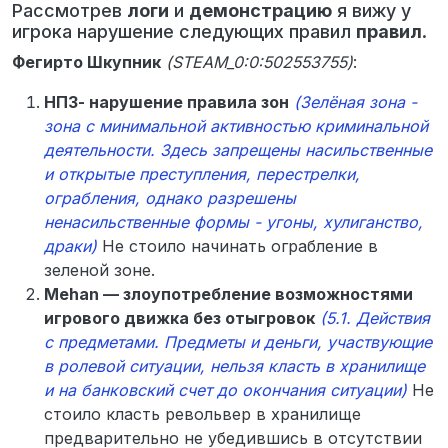
Рассмотрев
логи
и
демонстрацию
я вижу у
игрока нарушение следующих правил
правил
.
Фегирто Шкупник
(STEAM_0:0:502553755)
:
НПЗ- нарушение правила зон
(Зелёная зона -
зона с минимальной активностью криминальной
деятельности. Здесь запрещены насильственные
и открытые преступления, перестрелки,
ограбления, однако разрешены
ненасильственные формы - угоны, хулиганство,
драки)
Не стоило начинать ограбление в
зеленой зоне.
Mehan — злоупотребление возможностями
игрового движка без отыгровок
(5.1. Действия
с предметами. Предметы и деньги, участвующие
в ролевой ситуации, нельзя класть в хранилище
и на банковский счет до окончания ситуации)
Не
стоило класть револьвер в хранилище
предварительно не убедившись в отсутствии