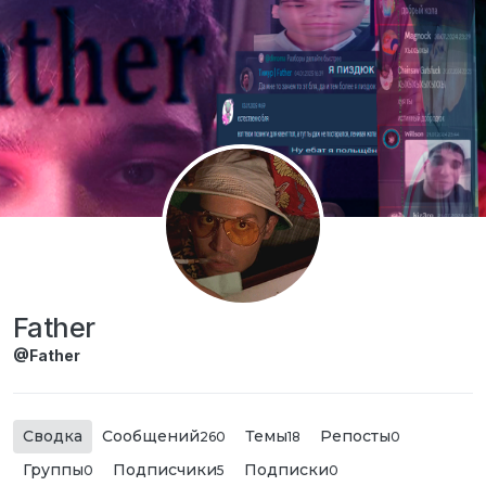
Перейти к содержимому
Father
@Father
Сводка
Сообщений
Темы
Репосты
260
18
0
Группы
Подписчики
Подписки
0
5
0