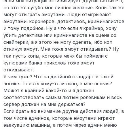
если моя ситуация активизирует другие ветви РП,
но это же сугубо мое личное желание. Копы так же
могут отыграть эмоутами. Люди отыгрывают
эмоутами: коронеров, детективов, криминалистов
и тому подобное. Ну а что если я краймер, хочу
убить детектива или криминалиста на сцене со
снайперки, а я этого не могу сделать, ибо коп
откинул эмоут. Мне тоже эмоут откидывать? Ну
так пусть копы, которые меня бы поймали с
купюрами банка приколов тоже эмоут
откидывают.
Я чем хуже? Что за двойной стандарт в такой
логике. То есть кому-то можно, а мне нельзя?
Может я крайний какой-то и я должен
соответствовать самым лютым ролевикам и весь
сервер должен на мне держаться?
Если брать во внимание другие действия людей, в
том числе админов, которые эмоутами играют
эвакуацию машины, а потом через админ меню