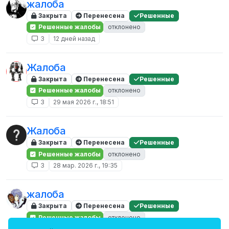
жалоба
Закрыта
Перенесена
Решенные
Решенные жалобы
отклонено
3
12 дней назад
Жалоба
Закрыта
Перенесена
Решенные
Решенные жалобы
отклонено
3
29 мая 2026 г., 18:51
Жалоба
Закрыта
Перенесена
Решенные
Решенные жалобы
отклонено
3
28 мар. 2026 г., 19:35
жалоба
Закрыта
Перенесена
Решенные
Решенные жалобы
отклонено
3
1 июл. 2024 г., 23:26