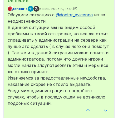
tenebris
5 июн. 2025 г., 15:00
отредактировано tenebris
6 мая 2025 г., 18:36
Не в сети
Обсудили ситуацию с
@
doctor_avicenna
из-за
неоднозначности.
В данной ситуации мы не видим особой
проблемы в твоей отыгровке, но все же стоит
спрашивать у администрации на сервере как
лучше это сделать ( в случае чего они помогут
). Так же и в данной ситуации можно понять и
администратора, потому что другие игроки
могли начать злоупотреблять этим и меры все
же стоило принять.
Извиняемся за предоставленные неудобства,
наказание скорее не стоило выдавать.
Уведомим администрацию о подобных
случаях, чтобы в последующем не возникало
подобных ситуаций.
1