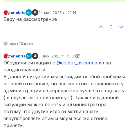
tenebris
24 мая 2025 г., 10:14
отредактировано
Не в сети
Беру на рассмотрение
0
через 12 дней
tenebris
5 июн. 2025 г., 15:00
отредактировано tenebris
6 мая 2025 г., 18:36
Не в сети
Обсудили ситуацию с
@
doctor_avicenna
из-за
неоднозначности.
В данной ситуации мы не видим особой проблемы
в твоей отыгровке, но все же стоит спрашивать у
администрации на сервере как лучше это сделать
( в случае чего они помогут ). Так же и в данной
ситуации можно понять и администратора,
потому что другие игроки могли начать
злоупотреблять этим и меры все же стоило
принять.