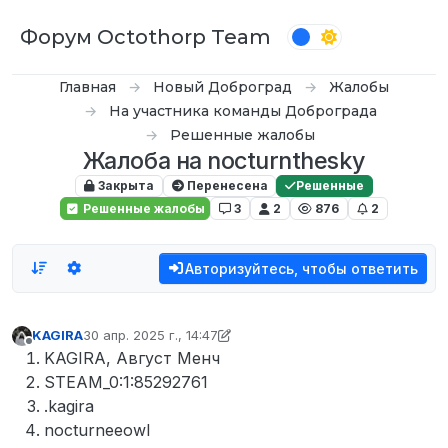
Перейти к содержимому
Форум Octothorp Team
Главная
Новый Доброград
Жалобы
На участника команды Доброграда
Решенные жалобы
Жалоба на nocturnthesky
Закрыта
Перенесена
Решенные
Решенные жалобы
3
2
876
2
Авторизуйтесь, чтобы ответить
KAGIRA
30 апр. 2025 г., 14:47
отредактировано Dogge
Не в сети
KAGIRA, Август Менч
STEAM_0:1:85292761
.kagira
nocturneeowl