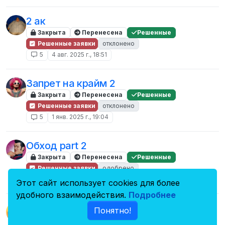
2 ак
Закрыта
Перенесена
Решенные
Решенные заявки
отклонено
5
4 авг. 2025 г., 18:51
Запрет на крайм 2
Закрыта
Перенесена
Решенные
Решенные заявки
отклонено
5
1 янв. 2025 г., 19:04
Обход part 2
Закрыта
Перенесена
Решенные
Решенные заявки
одобрено
5
3 сент. 2024 г., 22:38
Этот сайт использует cookies для более
удобного взаимодействия.
Подробнее
Заявка на разбан 2
Понятно!
Закрыта
Перенесена
Решенные