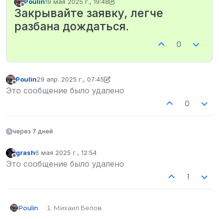
Poulin
19 мая 2025 г., 19:48
отредактировано Poulin
Не в сети
Закрывайте заявку, легче
разбана дождаться.
0
Poulin
29 апр. 2025 г., 07:45
отредактировано Poulin
Не в сети
Это сообщение было удалено
0
через 7 дней
grash
6 мая 2025 г., 12:54
отредактировано
Не в сети
Это сообщение было удалено
1
Михаил Белов
Poulin
Понял что с ним не договориться, отправил заявку