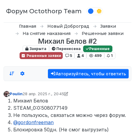
Перейти к содержимому
Форум Octothorp Team
Главная
Новый Доброград
Заявки
На снятие наказания
Решенные заявки
Михаил Белов #2
Закрыта
Перенесена
Решенные
Решенные заявки
5
4
499
1
Авторизуйтесь, чтобы ответить
Poulin
28 апр. 2025 г., 20:45
отредактировано Poulin
Не в сети
Михаил Белов
STEAM_0:0:508077149
Не пользуюсь, связаться можно через форум.
@
gordonfreeman
Блокировка 50дн. (Не смог выгрузить)