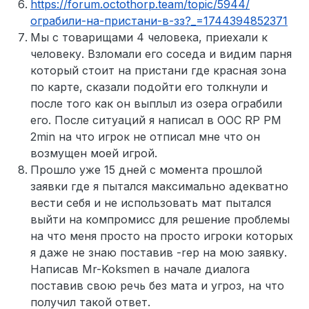
https://forum.octothorp.team/topic/5944/
ограбили-на-пристани-в-зз?_=1744394852371
Мы с товарищами 4 человека, приехали к
человеку. Взломали его соседа и видим парня
который стоит на пристани где красная зона
по карте, сказали подойти его толкнули и
после того как он выплыл из озера ограбили
его. После ситуаций я написал в OOC RP PM
2min на что игрок не отписал мне что он
возмущен моей игрой.
Прошло уже 15 дней с момента прошлой
заявки где я пытался максимально адекватно
вести себя и не использовать мат пытался
выйти на компромисс для решение проблемы
на что меня просто на просто игроки которых
я даже не знаю поставив -rep на мою заявку.
Написав Mr-Koksmen в начале диалога
поставив свою речь без мата и угроз, на что
получил такой ответ.