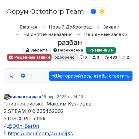
Перейти к содержимому
Форум Octothorp Team
Главная
Новый Доброград
Заявки
На снятие наказания
Решенные заявки
разбан
Закрыта
Перенесена
Решенные
Решенные заявки
одобрено
6
3
483
2
Авторизуйтесь, чтобы ответить
пивная сиська
28 апр. 2025 г., 14:29
отредактировано
Не в сети
1.пивная сиська, Максим Кузнецёв
2.STEAM_0:0:635462902
3.DISCORD ml1kk
4.
@
D0n-Bar0n
5.
https://imgur.com/a/uudIjXs