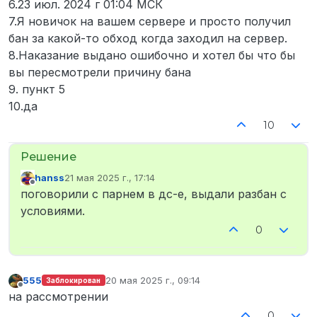
6.23 июл. 2024 г 01:04 МСК
7.Я новичок на вашем сервере и просто получил
бан за какой-то обход когда заходил на сервер.
8.Наказание выдано ошибочно и хотел бы что бы
вы пересмотрели причину бана
9. пункт 5
10.да
10
hanss
21 мая 2025 г., 17:14
отредактировано
Не в сети
поговорили с парнем в дс-е, выдали разбан с
условиями.
0
555
20 мая 2025 г., 09:14
Заблокирован
отредактировано
Не в сети
на рассмотрении
0