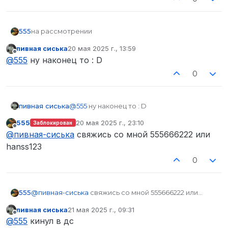
555
на рассмотрении
пивная сиська
20 мая 2025 г., 13:59
отредактировано
Не в сети
@
555
ну наконец то : D
0
пивная сиська
@
555
ну наконец то : D
555
20 мая 2025 г., 23:10
Заблокирован
отредактировано
Не в сети
@
пивная-сиська
свяжись со мной 555666222 или
hanss123
0
555
@
пивная-сиська
свяжись со мной 555666222 или
hanss123
пивная сиська
21 мая 2025 г., 09:31
отредактировано
Не в сети
@
555
кинул в дс