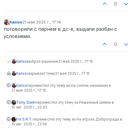
0
hanss
21 мая 2025 г., 17:14
отредактировано
Не в сети
поговорили с парнем в дс-е, выдали разбан с
условиями.
0
hanss
выбрал решение
21 мая 2025 г., 17:15
hanss
закрывает тему
21 мая 2025 г., 17:15
hanss
переместил эту тему из На снятие наказания в
21 мая 2025 г., 17:15
Tony Slark
переместил эту тему из Решенные заявки в
15 авг. 2025 г., 22:33
I'm S.R.T.
переместил эту тему из На игрока Доброграда в
15 авг. 2025 г., 22:56