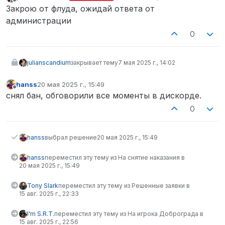
отредактировано
Не в сети
Закрою от флуда, ожидай ответа от
администрации
0
julianscandium
закрывает тему
7 мая 2025 г., 14:02
hanss
20 мая 2025 г., 15:49
отредактировано
Не в сети
снял бан, обговорили все моменты в дискорде.
0
hanss
выбрал решение
20 мая 2025 г., 15:49
hanss
переместил эту тему из На снятие наказания в
20 мая 2025 г., 15:49
Tony Slark
переместил эту тему из Решенные заявки в
15 авг. 2025 г., 22:33
I'm S.R.T.
переместил эту тему из На игрока Доброграда в
15 авг. 2025 г., 22:56