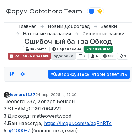
Перейти к содержимому
Форум Octothorp Team
Главная
Новый Доброград
Заявки
На снятие наказания
Решенные заявки
Ошибочный бан за Обход
Закрыта
Перенесена
Решенные
Решенные заявки
одобрено
7
4
535
1
Авторизуйтесь, чтобы ответить
leonerd1337
24 апр. 2025 г., 17:30
отредактировано
Не в сети
1.leonerd1337, Хобарт Бенсон
2.STEAM_0:0:917064221
3.Дискорд: matteowestwood
4.Бан навсегда,
https://imgur.com/a/aqPnRTc
5.
@
1000-7
(больше не админ)