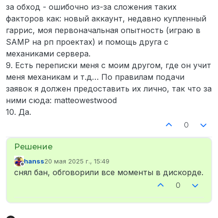
за обход - ошибочно из-за сложения таких
факторов как: новый аккаунт, недавно купленный
гаррис, моя первоначальная опытность (играю в
SAMP на рп проектах) и помощь друга с
механиками сервера.
9. Есть переписки меня с моим другом, где он учит
меня механикам и т.д… По правилам подачи
заявок я должен предоставить их лично, так что за
ними сюда: matteowestwood
10. Да.
0
hanss
20 мая 2025 г., 15:49
отредактировано
Не в сети
снял бан, обговорили все моменты в дискорде.
0