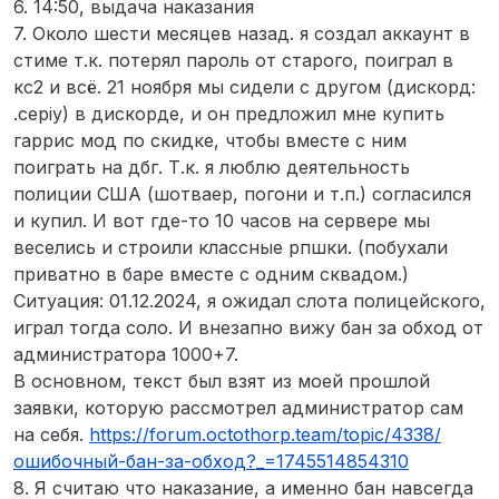
6. 14:50, выдача наказания
7. Около шести месяцев назад. я создал аккаунт в
стиме т.к. потерял пароль от старого, поиграл в
кс2 и всё. 21 ноября мы сидели с другом (дискорд:
.cepiy) в дискорде, и он предложил мне купить
гаррис мод по скидке, чтобы вместе с ним
поиграть на дбг. Т.к. я люблю деятельность
полиции США (шотваер, погони и т.п.) согласился
и купил. И вот где-то 10 часов на сервере мы
веселись и строили классные рпшки. (побухали
приватно в баре вместе с одним сквадом.)
Ситуация: 01.12.2024, я ожидал слота полицейского,
играл тогда соло. И внезапно вижу бан за обход от
администратора 1000+7.
В основном, текст был взят из моей прошлой
заявки, которую рассмотрел администратор сам
на себя.
https://forum.octothorp.team/topic/4338/
ошибочный-бан-за-обход?_=1745514854310
8. Я считаю что наказание, а именно бан навсегда