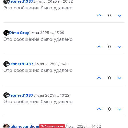
leonerd1337
24 апр. 2025 г., 20:32
отредактировано
Не в сети
Это сообщение было удалено
0
Dima Gray
1 мая 2025 г., 15:00
отредактировано
Не в сети
Это сообщение было удалено
0
leonerd1337
3 мая 2025 г., 16:11
отредактировано
Не в сети
Это сообщение было удалено
0
leonerd1337
6 мая 2025 г., 13:22
отредактировано
Не в сети
Это сообщение было удалено
0
julianscandium
7 мая 2025 г., 14:02
Заблокирован