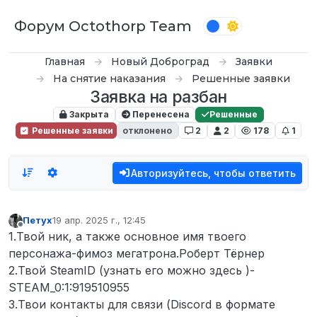
Перейти к содержимому
Форум Octothorp Team
Главная
Новый Доброград
Заявки
На снятие наказания
Решенные заявки
Заявка на разбан
Закрыта
Перенесена
Решенные
Решенные заявки
отклонено
2
2
178
1
Авторизуйтесь, чтобы ответить
Петух
19 апр. 2025 г., 12:45
отредактировано
Не в сети
1.Твой ник, а также основное имя твоего
персонажа-фимоз мегатрона.Роберт Тёрнер
2.Твой SteamID (узнать его можно здесь )-
STEAM_0:1:919510955
3.Твои контакты для связи (Discord в формате