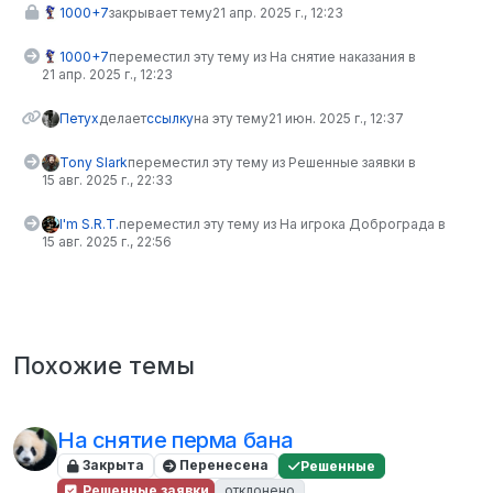
1000+7
закрывает тему
21 апр. 2025 г., 12:23
1000+7
переместил эту тему из На снятие наказания в
21 апр. 2025 г., 12:23
Петух
делает
ссылку
на эту тему
21 июн. 2025 г., 12:37
Tony Slark
переместил эту тему из Решенные заявки в
15 авг. 2025 г., 22:33
I'm S.R.T.
переместил эту тему из На игрока Доброграда в
15 авг. 2025 г., 22:56
Похожие темы
На снятие перма бана
Закрыта
Перенесена
Решенные
Решенные заявки
отклонено