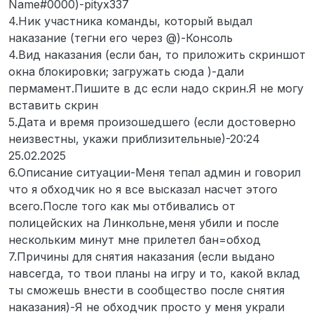
Name#0000)-pityx337
4.Ник участника команды, который выдал
наказание (тегни его через @)-Консоль
4.Вид наказания (если бан, то приложить скриншот
окна блокировки; загружать сюда )-дали
пермамент.Пишите в дс если надо скрин.Я не могу
вставить скрин
5.Дата и время произошедшего (если достоверно
неизвестны, укажи приблизительные)-20:24
25.02.2025
6.Описание ситуации-Меня тепал админ и говорил
что я обходчик но я все высказал насчет этого
всего.После того как мы отбивались от
полицейских на Линкольне,меня убили и после
нескольким минут мне прилетел бан=обход
7.Причины для снятия наказания (если выдано
навсегда, то твои планы на игру и то, какой вклад
ты сможешь внести в сообщество после снятия
наказания)-Я не обходчик просто у меня украли