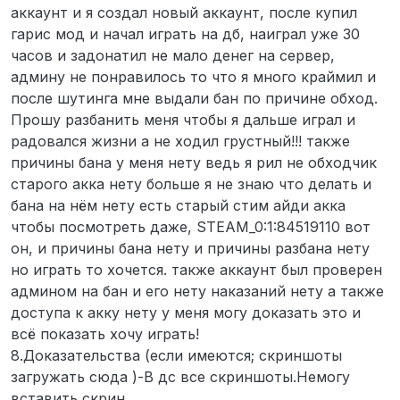
аккаунт и я создал новый аккаунт, после купил
гарис мод и начал играть на дб, наиграл уже 30
часов и задонатил не мало денег на сервер,
админу не понравилось то что я много краймил и
после шутинга мне выдали бан по причине обход.
Прошу разбанить меня чтобы я дальше играл и
радовался жизни а не ходил грустный!!! также
причины бана у меня нету ведь я рил не обходчик
старого акка нету больше я не знаю что делать и
бана на нём нету есть старый стим айди акка
чтобы посмотреть даже, STEAM_0:1:84519110 вот
он, и причины бана нету и причины разбана нету
но играть то хочется. также аккаунт был проверен
админом на бан и его нету наказаний нету а также
доступа к акку нету у меня могу доказать это и
всё показать хочу играть!
8.Доказательства (если имеются; скриншоты
загружать сюда )-В дс все скриншоты.Немогу
вставить скрин.