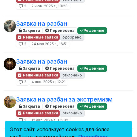
2
2 июн. 2025 г., 13:23
Заявка на разбан
Закрыта
Перенесена
Решенные
Решенные заявки
одобрено
2
24 мая 2025 г., 16:51
Заявка на разбан
Закрыта
Перенесена
Решенные
Решенные заявки
отклонено
2
4 янв. 2025 г., 12:21
Заявка на разбан за экстремизм
Закрыта
Перенесена
Решенные
Решенные заявки
отклонено
2
12 авг. 2024 г., 05:02
Этот сайт использует cookies для более
удобного взаимодействия.
Подробнее