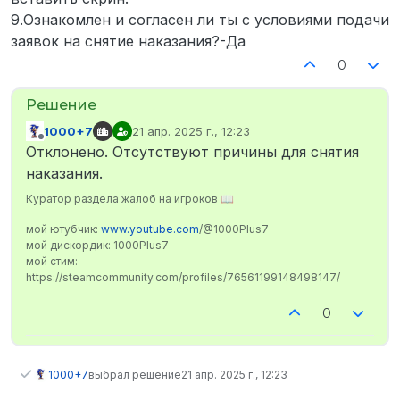
9.Ознакомлен и согласен ли ты с условиями подачи
заявок на снятие наказания?-Да
0
1000+7
21 апр. 2025 г., 12:23
отредактировано
Не в сети
Отклонено. Отсутствуют причины для снятия
наказания.
Куратор раздела жалоб на игроков 📖
мой ютубчик:
www.youtube.com
/@1000Plus7
мой дискордик: 1000Plus7
мой стим:
https://steamcommunity.com/profiles/76561199148498147/
0
1000+7
выбрал решение
21 апр. 2025 г., 12:23