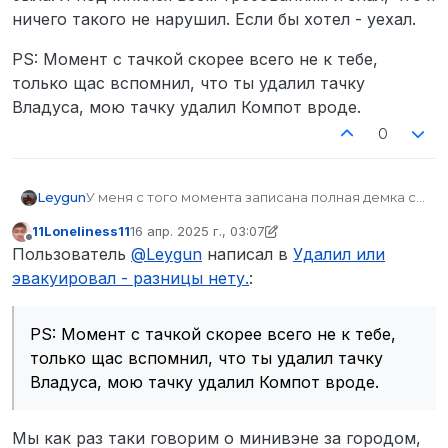
ничего такого не нарушил. Если бы хотел - уехал.
PS: Момент с тачкой скорее всего не к тебе,
только щас вспомнил, что ты удалил тачку
Владуса, мою тачку удалил Компот вроде.
0
У меня с того момента записана полная демка с
Leygun
моим голосом и со всеми звуками. Друг прислал
11Loneliness11
16 апр. 2025 г., 03:07
мне видос о том, что мою машину удалили, а не
PS: Момент с тачкой скорее всего не к тебе,
отредактировано 11Loneliness11
Не в сети
Пользователь
@
Leygun
написал в
Удалил или
сказал в выдуманом вами войсе дискорда, о
только щас вспомнил, что ты удалил тачку
каком метагейминге тут может быть речь?
Владуса, мою тачку удалил Компот вроде.
эвакуировал - разницы нету.
:
Скрины и запись тикета и всей переписки у меня
так же имеется. Просьба тому, кто будет
разбираться - написать мне в дискорд, там я все
PS: Момент с тачкой скорее всего не к тебе,
подробно покажу со звуком демку своего
только щас вспомнил, что ты удалил тачку
геймплея. Мне утаивать нечего.
Владуса, мою тачку удалил Компот вроде.
К сведению, я заехал на тратуар на скорость 3-
4км/ч, я начал тормозить задолго и было видно,
что я еду НАМЕРЕННО к вам, а точнее
Мы как раз таки говорим о минивэне за городом,
приследовал машину медиков, которые просто