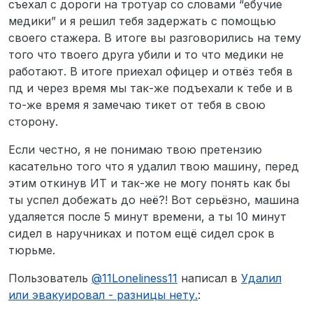
Описание ситуации: Приехал со своим
съехал с дороги на тротуар со словами “ебучие
коллегой на какой-то район в не
медики” и я решил тебя задержать с помощью
совсем трезвом состоянии, где в ходе
своего стажера. В итоге вы разговорились на тему
RP ситуации тот умер от удара трубой
того что твоего друга убили и то что медики не
по голове, в надежде на то, что
коллега еще жив - я вызвал скорую
работают. В итоге приехал офицер и отвёз тебя в
помощь. Время поджимало, надежда
пд и через время мы так-же подъехали к тебе и в
на спасение уже уходила, поэтому я
то-же время я замечаю тикет от тебя в свою
взял автомобиль своего друга и
сторону.
поехал в город к больнице. Там
произошла непонятная ситуация с
офицерами, где на меня была то-ли
Если честно, я не понимаю твою претензию
ориентировка, то-ли розыск, в
касательно того что я удалил твою машину, перед
следствии чего я попал в тюрьму. К
этим откинув ИТ и так-же не могу понять как бы
сожалению мой коллега не выжил и
ты успел добежать до неё?! Вот серьёзно, машина
пока тот был мертвый, он успел
заснять интересное явление, где
удаляется после 5 минут времени, а ты 10 минут
администратор попросту удаляет мой
сидел в наручниках и потом ещё сидел срок в
автомобиль из-за непонравившегося
тюрьме.
ему радио. Как только я увидел то
самое видео, я сразу написал об этом
Пользователь
@
11Loneliness11
написал в
Удалил
тикет на сервере, на что получил
или эвакуировал - разницы нету.
:
ответ -
какая разница, удалил я ее или
ее эвакуировали? Ты бы все равно не