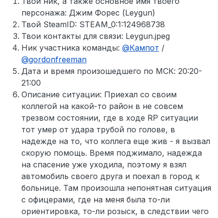
Твой ник, а также основное имя твоего
персонажа: Джим Форес (Leygun)
Твой SteamID: STEAM_0:1:124968738
Твои контакты для связи: Leygun.jpeg
Ник участника команды:
@
Кампот
/
@
gordonfreeman
Дата и время произошедшего по МСК: 20:20-
21:00
Описание ситуации: Приехал со своим
коллегой на какой-то район в не совсем
трезвом состоянии, где в ходе RP ситуации
тот умер от удара трубой по голове, в
надежде на то, что коллега еще жив - я вызвал
скорую помощь. Время поджимало, надежда
на спасение уже уходила, поэтому я взял
автомобиль своего друга и поехал в город к
больнице. Там произошла непонятная ситуация
с офицерами, где на меня была то-ли
ориентировка, то-ли розыск, в следствии чего