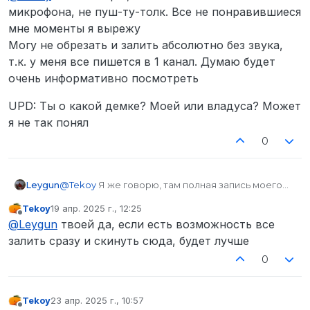
микрофона, не пуш-ту-толк. Все не понравившиеся
мне моменты я вырежу
Могу не обрезать и залить абсолютно без звука,
т.к. у меня все пишется в 1 канал. Думаю будет
очень информативно посмотреть
UPD: Ты о какой демке? Моей или владуса? Может
я не так понял
0
@
Tekoy
Я же говорю, там полная запись моего
Leygun
микрофона, не пуш-ту-толк. Все не
Tekoy
19 апр. 2025 г., 12:25
понравившиеся мне моменты я вырежу
UPD: Ты о какой демке? Моей или владуса?
отредактировано
Не в сети
@
Leygun
твоей да, если есть возможность все
Могу не обрезать и залить абсолютно без звука,
Может я не так понял
т.к. у меня все пишется в 1 канал. Думаю будет
залить сразу и скинуть сюда, будет лучше
очень информативно посмотреть
0
Tekoy
23 апр. 2025 г., 10:57
отредактировано