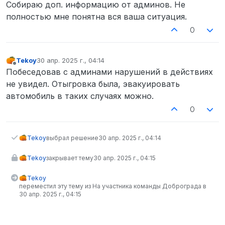
Не в сети
Собираю доп. информацию от админов. Не
полностью мне понятна вся ваша ситуация.
0
Tekoy
30 апр. 2025 г., 04:14
отредактировано
Не в сети
Побеседовав с админами нарушений в действиях
не увидел. Отыгровка была, эвакуировать
автомобиль в таких случаях можно.
0
Tekoy
выбрал решение
30 апр. 2025 г., 04:14
Tekoy
закрывает тему
30 апр. 2025 г., 04:15
Tekoy
переместил эту тему из На участника команды Доброграда в
30 апр. 2025 г., 04:15