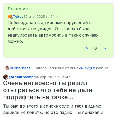
Tekoy
30 апр. 2025 г., 04:14
отредактировано
Не в сети
Побеседовав с админами нарушений в
действиях не увидел. Отыгровка была,
эвакуировать автомобиль в таких случаях
можно.
0
Жалоба написана от лица
@
Leygun
(забыл
11Loneliness11
пароль и нет времени на восстановление и
gordonfreeman
15 апр. 2025 г., 19:47
написание)
Твой ник, а также основное имя твоего
отредактировано
Не в сети
Очень интересно ты решил
персонажа: Джим Форес (Leygun)
Твой SteamID: STEAM_0:1:124968738
отыграться что тебе не дали
Твои контакты для связи: Leygun.jpeg
подрифтить на тачке…
Ник участника команды:
@
Кампот
/
@
gordonfreeman
Ты был до этого в списке боло и тебя видимо
Дата и время произошедшего по МСК:
решили не ловить, но это ладно. Ты приехал и
20:20-21:00