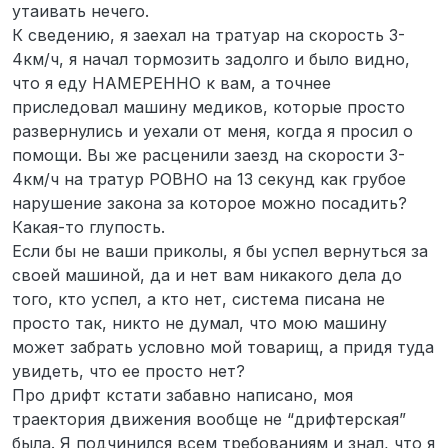
утаивать нечего.
К сведению, я заехал на тратуар на скорость 3-
4км/ч, я начал тормозить задолго и было видно,
что я еду НАМЕРЕННО к вам, а точнее
приследовал машину медиков, которые просто
развернулись и уехали от меня, когда я просил о
помощи. Вы же расценили заезд на скорости 3-
4км/ч на тратур РОВНО на 13 секунд как грубое
нарушение закона за которое можно посадить?
Какая-то глупость.
Если бы не ваши приколы, я бы успел вернуться за
своей машиной, да и нет вам никакого дела до
того, кто успел, а кто нет, система писана не
просто так, никто не думал, что мою машину
может забрать условно мой товарищ, а придя туда
увидеть, что ее просто нет?
Про дрифт кстати забавно написано, моя
траектория движения вообще не “дрифтерская”
была. Я подчинился всем требованиям и знал, что я