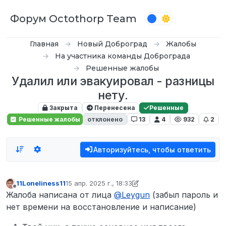
Перейти к содержимому
Форум Octothorp Team
Главная
Новый Доброград
Жалобы
На участника команды Доброграда
Решенные жалобы
Удалил или эвакуировал - разницы
нету.
Закрыта
Перенесена
Решенные
Решенные жалобы
отклонено
13
4
932
2
Авторизуйтесь, чтобы ответить
11Loneliness11
15 апр. 2025 г., 18:33
отредактировано Tekoy
Не в сети
Жалоба написана от лица
@
Leygun
(забыл пароль и
нет времени на восстановление и написание)