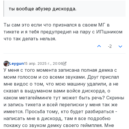
успел ее забрать, ты вообще абузер
ты вообще абузер дискорда.
дискорда
. Понятное дело на сервере
разобраться просто не дали и
отправили на форум, поэтому я здесь.
Ты сам это если что признался в своем МГ в
Доказательства:
https://imgur.com/a/PbYrqjD
/
тикете и я тебя предупредил на пару с ИПшником
https://youtu.be/KfD92nX_vzA
что так делать нельзя.
Ознакомлен и согласен ли ты с
-2
условиями подачи жалоб на
участников команды?: ДА.
Leygun
15 апр. 2025 г., 20:06
отредактировано Leygun
Не в сети
У меня с того момента записана полная демка с
моим голосом и со всеми звуками. Друг прислал
мне видос о том, что мою машину удалили, а не
сказал в выдуманом вами войсе дискорда, о
каком метагейминге тут может быть речь? Скрины
и запись тикета и всей переписки у меня так же
имеется. Просьба тому, кто будет разбираться -
написать мне в дискорд, там я все подробно
покажу со звуком демку своего геймплея. Мне