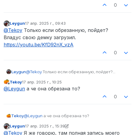
0
Leygun
17 апр. 2025 г., 09:43
отредактировано
Не в сети
@
Tekoy
Только если обрезанную, пойдет?
Владус свою демку загрузил.
https://youtu.be/KfD92nX_vzA
0
Leygun
@
Tekoy
Только если обрезанную, пойдет?
Владус свою демку загрузил.
Tekoy
17 апр. 2025 г., 10:25
https://youtu.be/KfD92nX_vzA
отредактировано
Не в сети
@
Leygun
а че она обрезана то?
0
Tekoy
@
Leygun
а че она обрезана то?
Leygun
17 апр. 2025 г., 15:39
отредактировано Leygun
Не в сети
@
Tekoy
Я же говорю, там полная запись моего