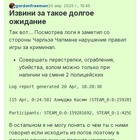
STEAM_0:0:159281692
gordonfreeman
20 апр. 2025 г., 15:45
axmuja
отредактировано
Не в сети
Извини за такое долгое
Чарльз Чапман, Тоффи Тэпп
STEAM_0:1:425044720
ожидание
STEAM_0:0:231500594
Не имеют.
Так вот… Посмотрев логи я заметил со
00:27 думаю
стороны Чарльза Чапмана нарушение правил
С ребятами маленько поругались на
игры за криминал.
улице, очень сильно утверждали мне
что в 17 лет я живу не правильно в айси
Совершать перестрелки, ограбления,
чат, видимо им виднее. Пацаны
настолько сильно обиделись на то что я
убийства, взлом можно только при
пытался ограбить их дом что аж 20?
наличии на смене 2 полицейских
минут сидели и охраняли его, в конце
концов я проходил мимо и они
Log report generated 20 Apr, 18:28:30

героически застрелили меня в спину
при 1 копе.
[15 Apr, 0:24:58] Ахмуджа Касим (STEAM_0:0:159281692
Логи
Ознакомлен
В остальном я не могу понять о чём ты с ними
говорил если исходить из логов поэтому в