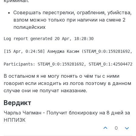
криминал.
очень сильно утверждали мне что в 17 лет я
живу не правильно в айси чат, видимо им
Совершать перестрелки, ограбления, убийства,
виднее. Пацаны настолько сильно
взлом можно только при наличии на смене 2
обиделись на то что я пытался ограбить их
полицейских
дом что аж 20? минут сидели и охраняли его,
в конце концов я проходил мимо и они
Log report generated 20 Apr, 18:28:30

героически застрелили меня в спину при 1
копе.
Логи
[15 Apr, 0:24:58] Ахмуджа Касим (STEAM_0:0:159281692, 
Ознакомлен
В остальном я не могу понять о чём ты с ними
говорил если исходить из логов поэтому в данном
случае они не получат наказание.
Вердикт
Чарльз Чапман - Получит блокировку на 8 дней за
НППИЗК
0