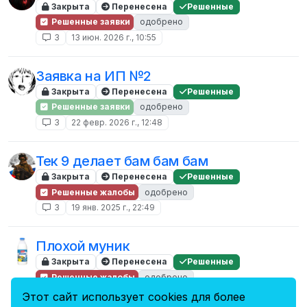
Закрыта
Перенесена
Решенные
Решенные заявки
одобрено
3
13 июн. 2026 г., 10:55
Заявка на ИП №2
Закрыта
Перенесена
Решенные
Решенные заявки
одобрено
3
22 февр. 2026 г., 12:48
Тек 9 делает бам бам бам
Закрыта
Перенесена
Решенные
Решенные жалобы
одобрено
3
19 янв. 2025 г., 22:49
Плохой муник
Закрыта
Перенесена
Решенные
Решенные жалобы
одобрено
3
26 дек. 2024 г., 08:31
Этот сайт использует cookies для более