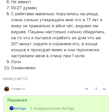
Не имеют.
00:27 думаю
С ребятами маленько поругались на улице,
очень сильно утверждали мне что в 17 лет я
живу не правильно в айси чат, видимо им
виднее. Пацаны настолько сильно обиделись
на то что я пытался ограбить их дом что аж
20? минут сидели и охраняли его, в конце
концов я проходил мимо и они героически
застрелили меня в спину при 1 копе.
Логи
Ознакомлен
DIKARI_V_GETTO
-1
1 ответ
Axmuja
Ахмуджа Касим, Axmuja