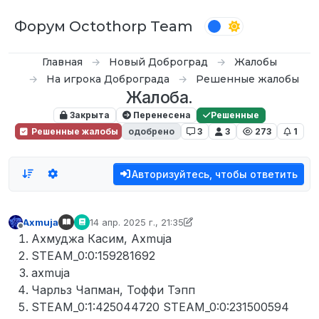
Перейти к содержимому
Форум Octothorp Team
Главная
Новый Доброград
Жалобы
На игрока Доброграда
Решенные жалобы
Жалоба.
Закрыта
Перенесена
Решенные
Решенные жалобы
одобрено
3
3
273
1
Авторизуйтесь, чтобы ответить
Axmuja
14 апр. 2025 г., 21:35
отредактировано D0n Bar0n
Не в сети
Ахмуджа Касим, Axmuja
STEAM_0:0:159281692
axmuja
Чарльз Чапман, Тоффи Тэпп
STEAM_0:1:425044720 STEAM_0:0:231500594