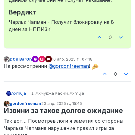
данном случае они не получат наказание.
Вердикт
Чарльз Чапман - Получит блокировку на 8
дней за НППИЗК
0
D0n Bar0n
16 апр. 2025 г., 07:48
отредактировано
Не в сети
На рассмотрении
@
gordonfreeman
!
0
Axmuja
Ахмуджа Касим, Axmuja
STEAM_0:0:159281692
gordonfreeman
20 апр. 2025 г., 15:45
axmuja
отредактировано
Не в сети
Извини за такое долгое ожидание
Чарльз Чапман, Тоффи Тэпп
STEAM_0:1:425044720 STEAM_0:0:231500594
Так вот… Посмотрев логи я заметил со стороны
Не имеют.
Чарльза Чапмана нарушение правил игры за
00:27 думаю
С ребятами маленько поругались на улице,