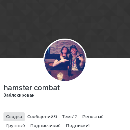
Перейти к содержимому
hamster combat
Заблокирован
Сводка
Сообщений
Темы
Репосты
31
17
0
Группы
Подписчики
Подписки
0
0
1