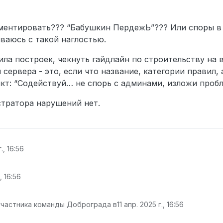
мментировать??? “Бабушкин ПердежЬ”??? Или споры в
иваюсь с такой наглостью.
ла построек, чекнуть гайдлайн по строительству на 
ервера - это, если что название, категории правил, 
кт: “Содействуй… не спорь с админами, изложи пробл
стратора нарушений нет.
., 16:56
, 16:56
участника команды Доброграда в
11 апр. 2025 г., 16:56