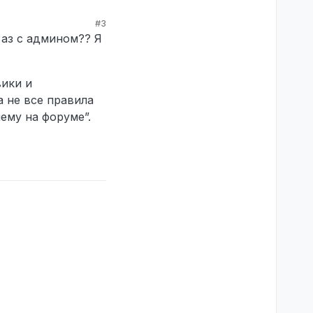
#3
 аз с админом?? Я
вики и
а не все правила
ему на форуме”.