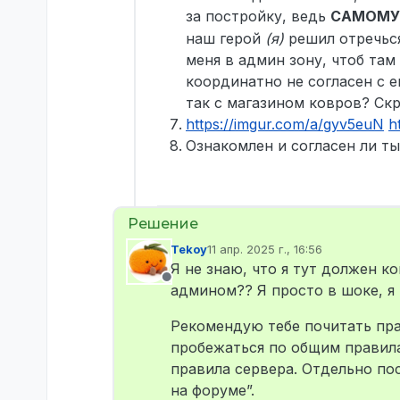
за постройку, ведь
САМОМУ
наш герой
(я)
решил отречься
меня в админ зону, чтоб там
координатно не согласен с ег
так с магазином ковров? Скр
https://imgur.com/a/gyv5euN
h
Ознакомлен и согласен ли т
Tekoy
11 апр. 2025 г., 16:56
отредактировано
Я не знаю, что я тут должен 
Не в сети
админом?? Я просто в шоке, я
Рекомендую тебе почитать пра
пробежаться по общим правилам
правила сервера. Отдельно по
на форуме”.