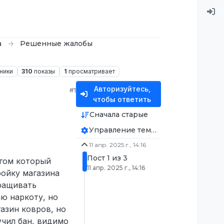
а
Решенные жалобы
ники
310
показы
1
просматривает
Авторизуйтесь,
#1
чтобы ответить
Сначала старые
Управление темой
11 апр. 2025 г., 14:16
Пост 1 из 3
угом который
11 апр. 2025 г., 14:16
ройку магазина
ыращивать
аю наркоту, но
азин ковров, но
лучил бан, видимо