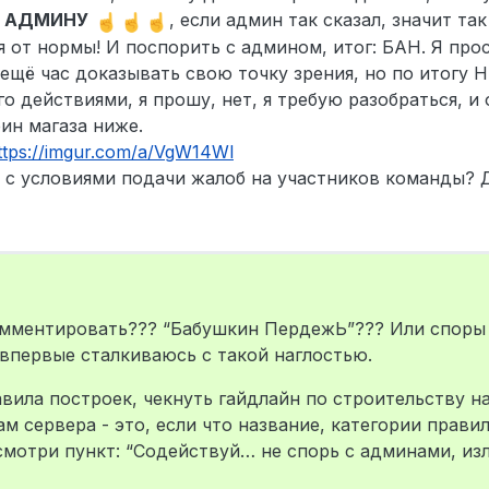
 АДМИНУ
, если админ так сказал, значит та
 от нормы! И поспорить с админом, итог: БАН. Я прос
 ещё час доказывать свою точку зрения, но по итогу НЕ
о действиями, я прошу, нет, я требую разобраться, и 
ин магаза ниже.
ttps://imgur.com/a/VgW14Wl
ы с условиями подачи жалоб на участников команды? 
комментировать??? “Бабушкин ПердежЬ”??? Или споры 
 впервые сталкиваюсь с такой наглостью.
вила построек, чекнуть гайдлайн по строительству на
 сервера - это, если что название, категории правил,
смотри пункт: “Содействуй… не спорь с админами, и