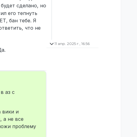
к будет сделано, но
ил его тепнуть
Т, бан тебе. Я
ответить, что не
11 апр. 2025 г., 16:56
Да.
в аз с
 вики и
 а не все
зложи проблему