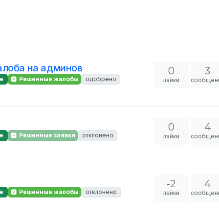
алоба на админов
0
3
е
Решенные жалобы
одобрено
лайки
сообщен
0
4
е
Решенные заявки
отклонено
лайки
сообщен
-2
4
е
Решенные жалобы
отклонено
лайки
сообщен