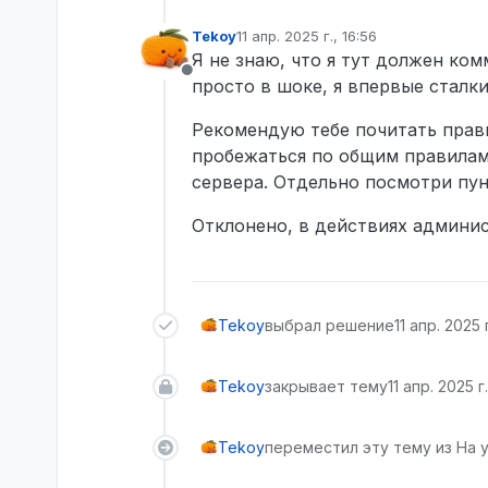
Tekoy
11 апр. 2025 г., 16:56
отредактировано
Я не знаю, что я тут должен ко
Не в сети
просто в шоке, я впервые сталк
Рекомендую тебе почитать прави
пробежаться по общим правилам с
сервера. Отдельно посмотри пун
Отклонено, в действиях админи
Tekoy
выбрал решение
11 апр. 2025 г
Tekoy
закрывает тему
11 апр. 2025 г.
Tekoy
переместил эту тему из На 