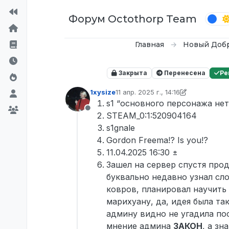
Перейти к содержимому
Форум Octothorp Team
Главная
Новый Доб
Закрыта
Перенесена
Ре
1xysize
11 апр. 2025 г., 14:16
отредактировано Tekoy
4 нояб. 20
s1 “основного персонажа нет
Не в сети
STEAM_0:1:520904164
s1gnale
Gordon Freema!? Is you!?
11.04.2025 16:30 ±
Зашел на сервер спустя про
буквально недавно узнал сло
ковров, планировал научить
марихуану, да, идея была та
админу видно не угадила пос
мнение админа
ЗАКОН
, а зн