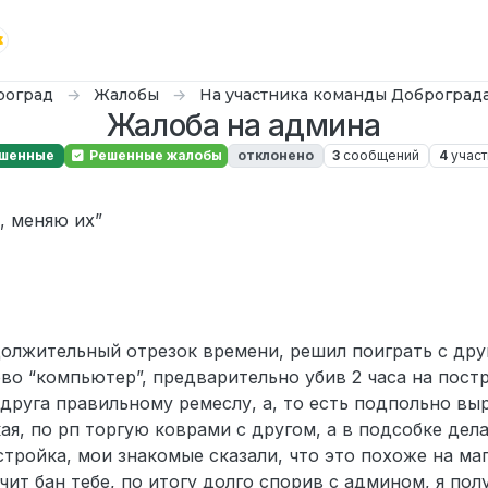
роград
Жалобы
На участника команды Доброград
Жалоба на админа
шенные
Решенные жалобы
отклонено
3
сообщений
4
участ
25 г., 16:56
, меняю их”
должительный отрезок времени, решил поиграть с др
во “компьютер”, предварительно убив 2 часа на пост
 друга правильному ремеслу, а, то есть подпольно в
кая, по рп торгую коврами с другом, а в подсобке дел
тройка, мои знакомые сказали, что это похоже на маг
ачит бан тебе, по итогу долго спорив с админом, я по