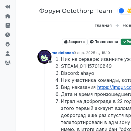
Перейти к содержимому
Форум Octothorp Team
Главная
Нов
Закрыта
Перенесена
Р
me dolboeb
9 апр. 2025 г., 18:10
отредактировано
Ник на сервере: извините уж
Не в сети
STEAM_0:1:157010849
Discord: ahayo
Ник участника команды, кот
Вид наказания
https://imgur
Дата и время произошедшего:
Играл на доброграде в 22 го
этого первый аккаунт взлома
доброград еще раз спустя вр
телепортировали в адм зону 
имею, в итоге дали бан ‘‘обхо