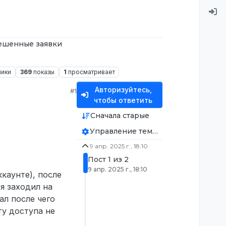
ешенные заявки
ники
369
показы
1
просматривает
Авторизуйтесь,
#1
чтобы ответить
Сначала старые
Управление темой
9 апр. 2025 г., 18:10
Пост 1 из 2
9 апр. 2025 г., 18:10
ккаунте), после
я заходил на
ал после чего
ту доступа не