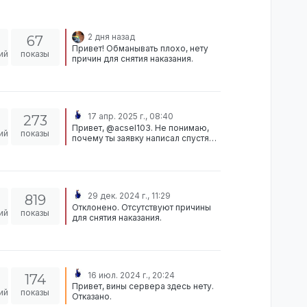
2 дня назад
67
Привет! Обманывать плохо, нету
ий
показы
причин для снятия наказания.
17 апр. 2025 г., 08:40
273
Привет, @acsel103. Не понимаю,
ий
показы
почему ты заявку написал спустя
почти год с момента бана. На
данный момент причин для снятия
наказания нету. Однако, если ты
будешь проявлять актив на
социальных площадках(форум,
29 дек. 2024 г., 11:29
819
дискорд) - у тебя будут шансы на
Отклонено. Отсутствуют причины
разбан. Сейчас отклонено.
ий
показы
для снятия наказания.
Посмотрим, как ты изменишься.
16 июл. 2024 г., 20:24
174
Привет, вины сервера здесь нету.
ий
показы
Отказано.