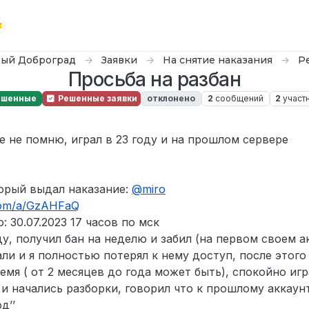
ый Доброград
Заявки
На снятие наказания
Р
Просьба на разбан
ешенные
Решенные заявки
отклонено
2
сообщений
2
участ
е не помню, играл в 23 году и на прошлом сервере
орый выдал наказание:
@
miro
.com/a/GzAHFaQ
 30.07.2023 17 часов по мск
ду, получил бан на неделю и забил (на первом своем а
ли и я полностью потерял к нему доступ, после этого 
емя ( от 2 месяцев до года может быть), спокойно игр
и начались разборки, говорил что к прошлому аккаун
д’’