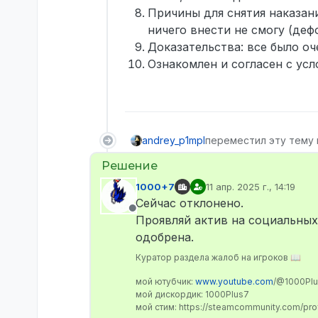
Причины для снятия наказани
ничего внести не смогу (деф
Доказательства: все было оч
Ознакомлен и согласен с усл
andrey_p1mpl
переместил эту тему 
1000+7
11 апр. 2025 г., 14:19
отредактировано
Сейчас отклонено.
Не в сети
Проявляй актив на социальных
одобрена.
Куратор раздела жалоб на игроков 📖
мой ютубчик:
www.youtube.com
/@1000Pl
мой дискордик: 1000Plus7
мой стим: https://steamcommunity.com/pr