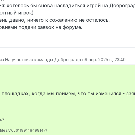
я: хотелось бы снова насладиться игрой на Доброгра
олтный игрок)
ень давно, ничего к сожалению не осталось.
овиями подачи заявок на форуме.
из На участника команды Доброграда в
9 апр. 2025 г., 23:40
 площадках, когда мы поймем, что ты изменился - за
us7
ofiles/76561199148498147/