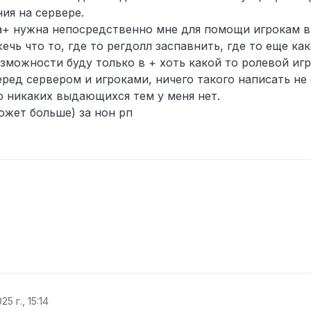
ия на сервере.
ка+ нужна непосредственно мне для помощи игрокам в
жечь что то, где то регдолл заспавнить, где то еще ка
зможности буду только в + хоть какой то ролевой иг
еред сервером и игроками, ничего такого написать не 
о никаких выдающихся тем у меня нет.
ожет больше) за нон рп
25 г., 15:14