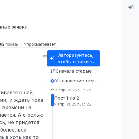
ные заявки
62
показы
1
просматривает
Авторизуйтесь,
#1
чтобы ответить
Сначала старые
Управление темой
7 апр. 2025 г., 13:22
ивался с ней,
Пост 1 из 2
ии, и ждать пока
7 апр. 2025 г., 13:22
о времени на
ается. А с ролью
сь, не придется
более, все
ые хоть как то