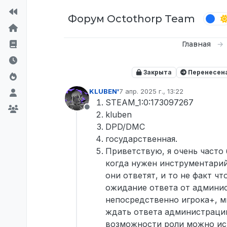
Перейти к содержимому
Форум Octothorp Team
Главная
Закрыта
Перенесен
KLUBEN'
7 апр. 2025 г., 13:22
отредактировано
STEAM_1:0:173097267
Не в сети
kluben
DPD/DMC
государственная.
Приветствую, я очень часто 
когда нужен инструментарий
они ответят, и то не факт ч
ожидание ответа от админист
непосредственно игрока+, м
ждать ответа администрации,
возможности роли можно исп