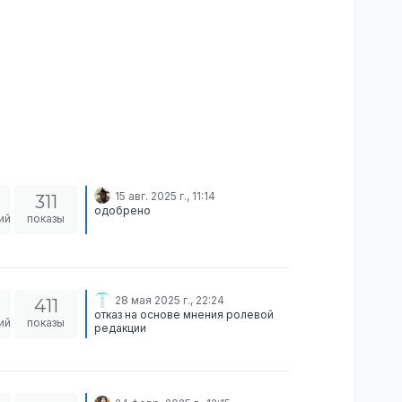
15 авг. 2025 г., 11:14
311
одобрено
ий
показы
28 мая 2025 г., 22:24
411
отказ на основе мнения ролевой
ий
показы
редакции