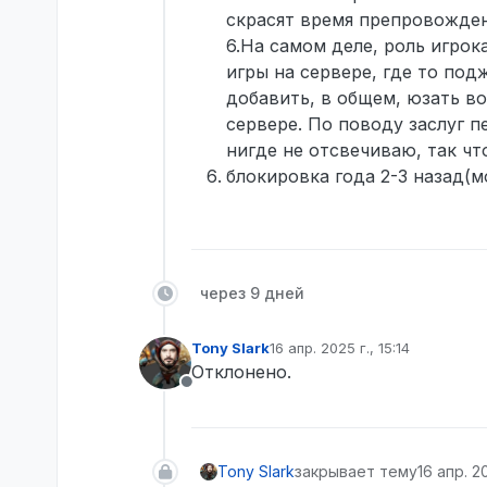
скрасят время препровожден
6.На самом деле, роль игро
игры на сервере, где то под
добавить, в общем, юзать во
сервере. По поводу заслуг п
нигде не отсвечиваю, так чт
блокировка года 2-3 назад(м
через 9 дней
Tony Slark
16 апр. 2025 г., 15:14
отредактировано
Отклонено.
Не в сети
Tony Slark
закрывает тему
16 апр. 20