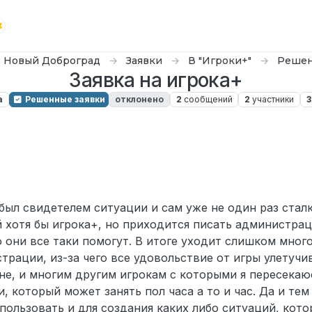
Новый Доброград
Заявки
В "Игроки+"
Решен
Заявка на игрока+
а
Решенные заявки
отклонено
2
сообщений
2
участники
3
был свидетелем ситуации и сам уже не один раз сталк
 хотя бы игрока+, но приходится писать администрац
то они все таки помогут. В итоге уходит слишком мног
рации, из-за чего все удовольствие от игры улетучив
не, и многим другим игрокам с которыми я пересекаю
 который может занять пол часа а то и час. Да и тем 
ользовать и для создания каких либо ситуаций, котор