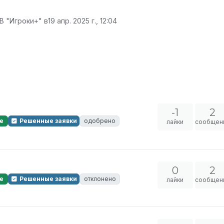
В "Игроки+" в
19 апр. 2025 г., 12:04
-1
2
е
Решенные заявки
одобрено
лайки
сообщен
0
2
е
Решенные заявки
отклонено
лайки
сообщен