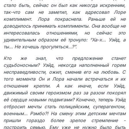
стало быть, сейчас он был как никогда искренним,
так-что сам не заметил, как адресовал Лоре
комплимент. Лора покраснела. Раньше ей не
доводилось принимать комплименты. Она вообще не
интересовалась отношениями, но сейчас это
удивительным образом её тронуло: “Ха-х… Уэйд, а
ты… Не хочешь прогуляться…?”.
Кто же знал, что предложение станет
судьбоносным? Уэйд, некогда наполненный горем
несправедливости, ожил, сменив его на любовь. С
того момента Он и Лора начали встречаться и их
отношения крепли. А как иначе, если Уэйд,
движимый своим героизмом раз за разом покорял
её сердце новыми подвигами? Конечно, теперь Уэйд
отбросил мечты стать полицейским, суперагентом,
военным… Рэмбо?! На смену этим детским мечтам
пришли гораздо более зрелое стремление -
построить семью. Ему уже не нужно было быть