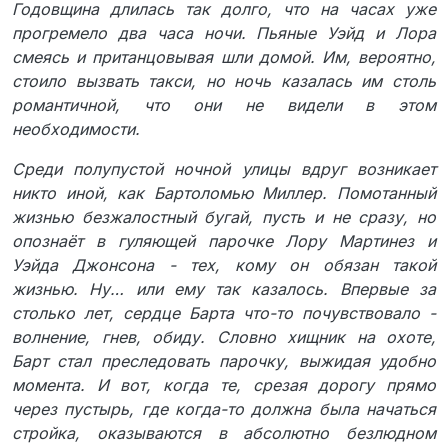
Годовщина длилась так долго, что на часах уже
прогремело два часа ночи. Пьяные Уэйд и Лора
смеясь и пританцовывая шли домой. Им, вероятно,
стоило вызвать такси, но ночь казалась им столь
романтичной, что они не видели в этом
необходимости.
Среди полупустой ночной улицы вдруг возникает
никто иной, как Бартоломью Миллер. Помотанный
жизнью безжалостный бугай, пусть и не сразу, но
опознаёт в гуляющей парочке Лору Мартинез и
Уэйда Джонсона - тех, кому он обязан такой
жизнью. Ну… или ему так казалось. Впервые за
столько лет, сердце Барта что-то почувствовало -
волнение, гнев, обиду. Словно хищник на охоте,
Барт стал преследовать парочку, выжидая удобно
момента. И вот, когда те, срезая дорогу прямо
через пустырь, где когда-то должна была начаться
стройка, оказываются в абсолютно безлюдном