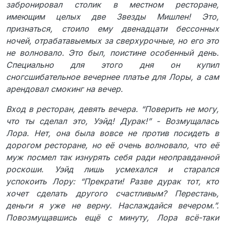
забронировал столик в местном ресторане,
имеющим целых две Звезды Мишлен! Это,
признаться, стоило ему двенадцати бессонных
ночей, отрабатавыемых за сверхурочные, но его это
не волновало. Это был, поистине особенный день.
Специально для этого дня он купил
сногсшибательное вечернее платье для Лоры, а сам
арендовал смокинг на вечер.
Вход в ресторан, девять вечера. “Поверить не могу,
что ты сделал это, Уэйд! Дурак!” - Возмущалась
Лора. Нет, она была вовсе не против посидеть в
дорогом ресторане, но её очень волновало, что её
муж посмел так изнурять себя ради неоправданной
роскоши. Уэйд лишь усмехался и старался
успокоить Лору: “Прекрати! Разве дурак тот, кто
хочет сделать другого счастливым? Перестань,
деньги я уже не верну. Наслаждайся вечером.”.
Повозмущавшись ещё с минуту, Лора всё-таки