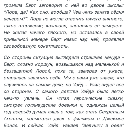
громила Барт заговорил с ней во дворе школы:
“Лора, да? Как оно, вообще? Чем-нить занята сёдня
вечером?”. Лора не могла ответить ничего внятного,
такое вторжение, казалось, заставило её замереть.
Не желая ничего плохого, но оставаясь в своей
привычной манере Барт навис над ней, проявляя
своеобразную кокетливость.
Со стороны ситуация выглядела страшнее некуда -
Барт, словно коршун, возвышался над маленькой и
беззащитной Лорой, пока та, замерев от ужаса,
старалась защитить себя. Мы с вами уже знаем, что
случилось на самом деле, но Уэйд… Уэйд видел всё
со стороны. С самого детства Уэйда было легко
чем-то увлечь. Он читал героические сказки,
смотрел голливудские боевики и, однажды целый
год всерьёз думал лишь о том, как стать Секретным
Агентом, посмотрев диск с фильмом о Джеймсе
Бонде. И сейчас, Уэйд, увидев “девушку в беде”