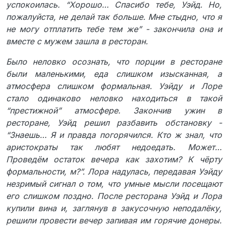
успокоилась. “Хорошо… Спасибо тебе, Уэйд. Но,
пожалуйста, не делай так больше. Мне стыдно, что я
не могу отплатить тебе тем же” - закончила она и
вместе с мужем зашла в ресторан.
Было неловко осознать, что порции в ресторане
были маленькими, еда слишком изысканная, а
атмосфера слишком формальная. Уэйду и Лоре
стало одинаково неловко находиться в такой
“престижной” атмосфере. Закончив ужин в
ресторане, Уэйд решил разбавить обстановку -
“Знаешь… Я и правда погорячился. Кто ж знал, что
аристократы так любят недоедать. Может…
Проведём остаток вечера как захотим? К чёрту
формальности, м?”. Лора надулась, передавая Уэйду
незримый сигнал о том, что умные мысли посещают
его слишком поздно. После ресторана Уэйд и Лора
купили вина и, заглянув в закусочную неподалёку,
решили провести вечер запивая им горячие донеры.