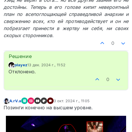
достойны. Теперь в его голове кипит невероятный
план по всепоглощающей справедливой анархии и
свержению всех, кто ей противодействует и он не
побрезгает принести в жертву ни себя, ни своих
скорых сторонников.
0
playez
13 дек. 2024 г., 11:52
отредактировано
Не в сети
Отклонено.
0
A.rV.a
3 окт. 2024 г., 11:05
отредактировано
Не в сети
Позинги конечно на высшем уровне.