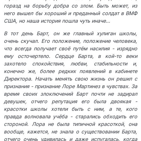
горазд на борьбу добра со злом. Быть может, из
него вышел бы хороший и преданный солдат в ВМФ
США, но наша история пошла чуть иначе…
В тот день Барт, он же главный хулиган школы,
очень скучал. Его положение, положение человека,
что всегда получает своё путём насилия - изрядно
ему осточертело. Сердце Барта, в кой-то веки
захотело спокойствия, любви, стабильности и,
конечно же, более редких появлений в кабинете
Директора. Начать менять свою жизнь он решил с
признания - признание Лоре Мартинез в чувствах. За
время своих злоключений Барт почти не задирал
девушек, отчего репутация его была двоякая -
красотки школы хотели быть с ним, а те, кого
правда волновала учёба - старались обходить его
стороной. Лора не была типичной красоткой, она
вообще, кажется, не знала о существовании Барта,
отчего очень удивилась и даже испугалась, когда