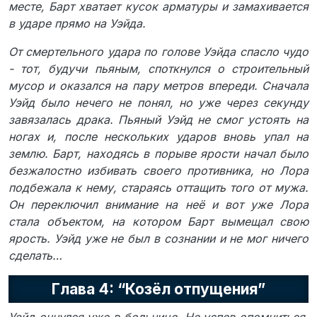
месте, Барт хватает кусок арматуры и замахивается
в ударе прямо на Уэйда.
От смертельного удара по голове Уэйда спасло чудо
- тот, будучи пьяным, споткнулся о строительный
мусор и оказался на пару метров впереди. Сначала
Уэйд было нечего не понял, но уже через секунду
завязалась драка. Пьяный Уэйд не смог устоять на
ногах и, после нескольких ударов вновь упал на
землю. Барт, находясь в порыве ярости начал было
безжалостно избивать своего противника, но Лора
подбежала к нему, стараясь оттащить того от мужа.
Он переключил внимание на неё и вот уже Лора
стала объектом, на котором Барт вымещал свою
ярость. Уэйд уже не был в сознании и не мог ничего
сделать…
Глава 4: “Козёл отпущения”