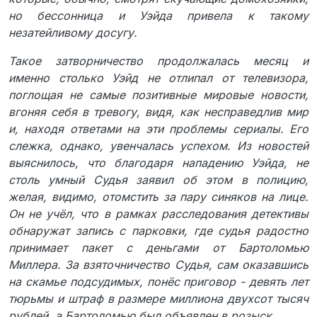
но бессонница и Уэйда привела к такому
незатейливому досугу.
Такое затворничество продолжалась месяц и
именно столько Уэйд не отлипал от телевизора,
поглощая не самые позитивные мировые новости,
вгоняя себя в тревогу, видя, как несправедлив мир
и, находя ответами на эти проблемы сериалы. Его
слежка, однако, увенчалась успехом. Из новостей
выяснилось, что благодаря нападению Уэйда, не
столь умный Судья заявил об этом в полицию,
желая, видимо, отомстить за пару синяков на лице.
Он не учёл, что в рамках расследования детективы
обнаружат запись с парковки, где судья радостно
принимает пакет с деньгами от Бартоломью
Миллера. За взяточничество Судья, сам оказавшись
на скамье подсудимых, понёс приговор - девять лет
тюрьмы и штраф в размере миллиона двухсот тысяч
рублей, а Бартоломью был объявлен в розыск.