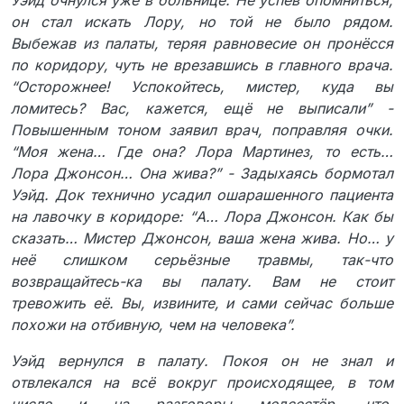
Уэйд очнулся уже в больнице. Не успев опомниться,
он стал искать Лору, но той не было рядом.
Выбежав из палаты, теряя равновесие он пронёсся
по коридору, чуть не врезавшись в главного врача.
“Осторожнее! Успокойтесь, мистер, куда вы
ломитесь? Вас, кажется, ещё не выписали” -
Повышенным тоном заявил врач, поправляя очки.
“Моя жена… Где она? Лора Мартинез, то есть…
Лора Джонсон… Она жива?” - Задыхаясь бормотал
Уэйд. Док технично усадил ошарашенного пациента
на лавочку в коридоре: “А… Лора Джонсон. Как бы
сказать… Мистер Джонсон, ваша жена жива. Но… у
неё слишком серьёзные травмы, так-что
возвращайтесь-ка вы палату. Вам не стоит
тревожить её. Вы, извините, и сами сейчас больше
похожи на отбивную, чем на человека”.
Уэйд вернулся в палату. Покоя он не знал и
отвлекался на всё вокруг происходящее, в том