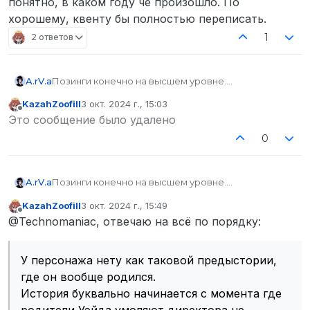
понятно, в каком году че произошло. По
хорошему, квенту бы полностью переписать.
1
2 ответов
A.rV.a
Позинги конечно на высшем уровне.
KazahZoofill
3 окт. 2024 г., 15:03
отредактировано
Не в сети
Это сообщение было удалено
0
A.rV.a
Позинги конечно на высшем уровне.
KazahZoofill
3 окт. 2024 г., 15:49
отредактировано
Не в сети
@Technomaniac, отвечаю на всё по порядку:
У персонажа нету как таковой предыстории, где
он вообще родился.
История буквально начинается с момента где
У персонажа нету как таковой предыстории,
родители Уэйда умоляют директора не отстранять
где он вообще родился.
пацана из-за драки. Сам же Уэйд, не имея как-
История буквально начинается с момента где
таковой предыстории, уже в данной гуще
родители Уэйда умоляют директора не
оказывается /Кулаком справедливости/, из-за