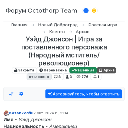
Перейти к содержимому
Форум Octothorp Team
Главная
Новый Доброград
Ролевая игра
Квенты
Архив
Уэйд Джонсон | Игра за
поставленного персонажа
(Народный мститель/
революционер)
Закрыта
Перенесена
Решенные
Архив
отклонено
8
3
776
1
Авторизуйтесь, чтобы ответить
KazahZoofill
2 окт. 2024 г., 21:14
отредактировано
Не в сети
Имя
-
Уэйд Джонсон
Национальность
-
Американец