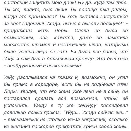
состоянии защитить мою дочь! Ну да, куда там тебе.
Ты же, видите, был пьян! Ты вообще был рядом,
когда это произошло? Ты хоть пытался заступиться
за неё? Гадёныш! Уходи, иначе я вызову полицию!” -
продолжала мать Лоры. Слова её были не
осмысленны, она, кажется, даже не заметила
множество шрамов и незаживших швов, которыми
было усеяно лицо её затя. Ей было всё равно, что
Уэйд и сам был в больничной одежде. Это был гнев
- необдуманный и нескончаемый.
Уэйд расплывался на глазах и, возможно, он упал
бы прямо в коридоре, если бы не подбежал отец
Лоры. Увидев, что его жена уже явно не в себе, он
постарался сделать всё возможное, чтобы её
успокоить. Уэйду в ту же секунду последовал
довольно ясный приказ: “Уйди… Уходи сейчас же…”
- высказанный не столько из-за неприязни, сколько
из желания поскорее прекратить крики своей жены.