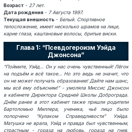
Возраст
-
27 лет.
Дата рождения
-
7 Августа 1997.
Текущая внешность
-
Белый. Спортивное
телосложение, имеет несколько шрамов на лице,
карие глаза, каштановые волосы, бритые виски.
Глава 1: “Псевдогероизм Уэйда
Джонсона”
“Поймите, Уэйд… Он у нас очень чувственный! Лёгок
на подъём и всё такое… Но это ведь не значит, что
он не может получать образование! Дайте нам шанс,
мы всё ему объясним!” - умоляла Миссис Джонсон
в кабинете Директора Средней Школы Доброграда.
Днём ранее в этот кабинет также пришли родители
Бартоломью Миллера, ученика, чьё лицо было
попорчено “Кулаком Справедливости” Уэйда.
Матушка не врала, Уэйд и правда был чувственным,
страстным - горазд на любовь, горазд на гнев,