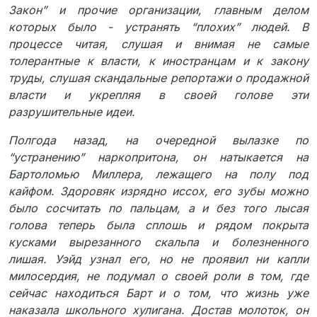
Закон” и прочие организации, главным делом
которых было - устранять “плохих” людей. В
процессе читая, слушая и внимая не самые
толерантные к власти, к иностранцам и к закону
труды, слушая скандальные репортажи о продажной
власти и укрепляя в своей голове эти
разрушительные идеи.
Полгода назад, на очередной вылазке по
“устранению” наркопритона, он натыкается на
Бартоломью Миллера, лежащего на полу под
кайфом. Здоровяк изрядно иссох, его зубы можно
было сосчитать по пальцам, а и без того лысая
голова теперь была сплошь и рядом покрыта
кусками вырезанного скальпа и болезненного
лишая. Уэйд узнал его, но не проявил ни капли
милосердия, не подумал о своей роли в том, где
сейчас находиться Барт и о том, что жизнь уже
наказала школьного хулигана. Достав молоток, он