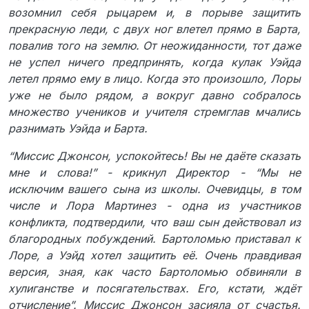
возомнил себя рыцарем и, в порыве защитить
прекрасную леди, с двух ног влетел прямо в Барта,
повалив того на землю. От неожиданности, тот даже
не успел ничего предпринять, когда кулак Уэйда
летел прямо ему в лицо. Когда это произошло, Лоры
уже не было рядом, а вокруг давно собралось
множество учеников и учителя стремглав мчались
разнимать Уэйда и Барта.
“Миссис Джонсон, успокойтесь! Вы не даёте сказать
мне и слова!” - крикнул Директор - “Мы не
исключим вашего сына из школы. Очевидцы, в том
числе и Лора Мартинез - одна из участников
конфликта, подтвердили, что ваш сын действовал из
благородных побуждений. Бартоломью приставал к
Лоре, а Уэйд хотел защитить её. Очень правдивая
версия, зная, как часто Бартоломью обвиняли в
хулиганстве и посягательствах. Его, кстати, ждёт
отчисление”. Миссис Джонсон засияла от счастья.