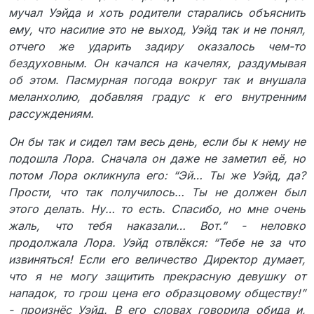
мучал Уэйда и хоть родители старались объяснить
ему, что насилие это не выход, Уэйд так и не понял,
отчего же ударить задиру оказалось чем-то
бездуховным. Он качался на качелях, раздумывая
об этом. Пасмурная погода вокруг так и внушала
меланхолию, добавляя градус к его внутренним
рассуждениям.
Он бы так и сидел там весь день, если бы к нему не
подошла Лора. Сначала он даже не заметил её, но
потом Лора окликнула его: “Эй… Ты же Уэйд, да?
Прости, что так получилось… Ты не должен был
этого делать. Ну… то есть. Спасибо, но мне очень
жаль, что тебя наказали… Вот.” - неловко
продолжала Лора. Уэйд отвлёкся: “Тебе не за что
извиняться! Если его величество Директор думает,
что я не могу защитить прекрасную девушку от
нападок, то грош цена его образцовому обществу!”
- произнёс Уэйд. В его словах говорила обида и,