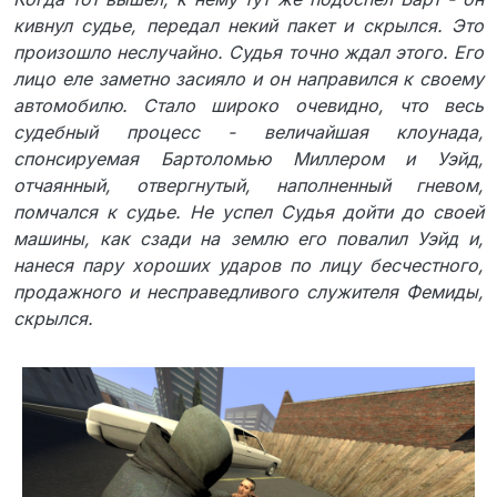
кивнул судье, передал некий пакет и скрылся. Это
произошло неслучайно. Судья точно ждал этого. Его
лицо еле заметно засияло и он направился к своему
автомобилю. Стало широко очевидно, что весь
судебный процесс - величайшая клоунада,
спонсируемая Бартоломью Миллером и Уэйд,
отчаянный, отвергнутый, наполненный гневом,
помчался к судье. Не успел Судья дойти до своей
машины, как сзади на землю его повалил Уэйд и,
нанеся пару хороших ударов по лицу бесчестного,
продажного и несправедливого служителя Фемиды,
скрылся.