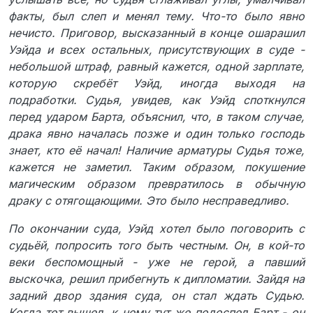
факты, был слеп и менял тему. Что-то было явно
нечисто. Приговор, высказанный в конце ошарашил
Уэйда и всех остальных, присутствующих в суде -
небольшой штраф, равный кажется, одной зарплате,
которую скребёт Уэйд, иногда выходя на
подработки. Судья, увидев, как Уэйд споткнулся
перед ударом Барта, объяснил, что, в таком случае,
драка явно началась позже и один только господь
знает, кто её начал! Наличие арматуры Судья тоже,
кажется не заметил. Таким образом, покушение
магическим образом превратилось в обычную
драку с отягощающими. Это было несправедливо.
По окончании суда, Уэйд хотел было поговорить с
судьёй, попросить того быть честным. Он, в кой-то
веки беспомощный - уже не герой, а павший
выскочка, решил прибегнуть к дипломатии. Зайдя на
задний двор здания суда, он стал ждать Судью.
Когда тот вышел, к нему тут же подоспел Барт - он