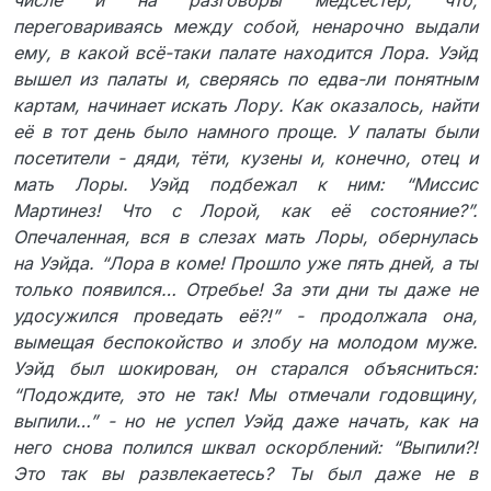
числе и на разговоры медсестёр, что,
переговариваясь между собой, ненарочно выдали
ему, в какой всё-таки палате находится Лора. Уэйд
вышел из палаты и, сверяясь по едва-ли понятным
картам, начинает искать Лору. Как оказалось, найти
её в тот день было намного проще. У палаты были
посетители - дяди, тёти, кузены и, конечно, отец и
мать Лоры. Уэйд подбежал к ним: “Миссис
Мартинез! Что с Лорой, как её состояние?”.
Опечаленная, вся в слезах мать Лоры, обернулась
на Уэйда. “Лора в коме! Прошло уже пять дней, а ты
только появился… Отребье! За эти дни ты даже не
удосужился проведать её?!” - продолжала она,
вымещая беспокойство и злобу на молодом муже.
Уэйд был шокирован, он старался объясниться:
“Подождите, это не так! Мы отмечали годовщину,
выпили…” - но не успел Уэйд даже начать, как на
него снова полился шквал оскорблений: “Выпили?!
Это так вы развлекаетесь? Ты был даже не в