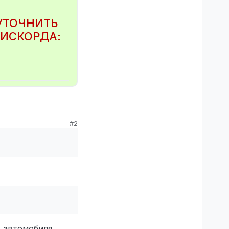
УТОЧНИТЬ
ДИСКОРДА:
#2
n
оло, Майкл Моррис
 Моррис
ображается в TAB-
кажи
райну Хайнзу,
з автомобиля.