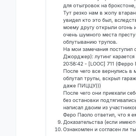
для отыгровок на брокстоне,
Тут резко нам в жопу втаран
увидел кто это был, вследств
моему другу открыли огонь и
очень шумного места престу
облутыванию трупов.
На мои замечания поступил 
Джорджер): лутинг карается
20:58:42 - [LOOC] 711 (Ферро
После чего все вернулись в
облутал трупы, вскрыл гараж
даже ПИЦЦУ)))
После чего они приехали себ
без остановки подтягивалис
написал двоим из участнико
Феро Паоло ответил, что я е
Доказательства (если имеют
Ознакомлен и согласен ли т