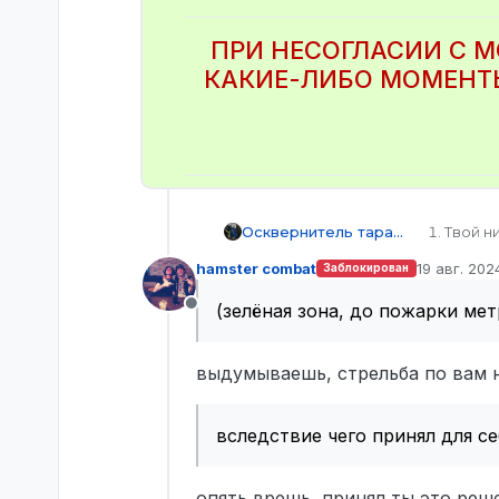
ПРИ НЕСОГЛАСИИ С 
КАКИЕ-ЛИБО МОМЕНТЫ
Осквернитель тарасов
Твой н
Твой S
hamster combat
19 авг. 2024
Заблокирован
Твои к
отредактир
Имя пе
(зелёная зона, до пожарки ме
Не в сети
SteamI
STEAM_
STEAM_
выдумываешь, стрельба по вам н
STEAM_
Имеет 
меню) 
вследствие чего принял для се
Дата и
прибли
Описан
опять врешь, принял ты это реш