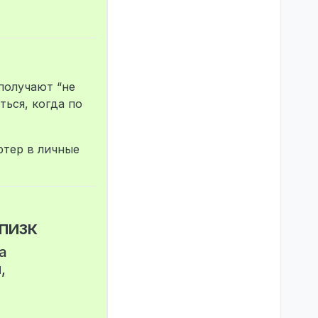
 получают “не
ться, когда по
ртер в личные
ПИЗК
а
и
,