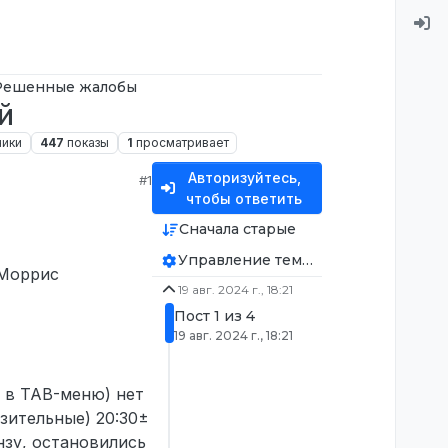
Решенные жалобы
й
ники
447
показы
1
просматривает
Авторизуйтесь,
#1
чтобы ответить
Сначала старые
Управление темой
 Моррис
19 авг. 2024 г., 18:21
Пост 1 из 4
19 авг. 2024 г., 18:21
я в TAB-меню) нет
зительные) 20:30±
зу, остановились