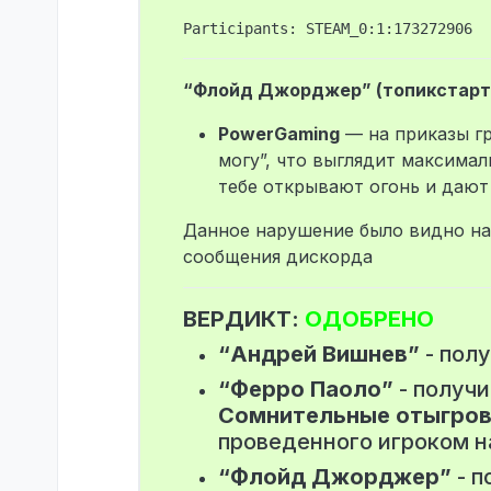
“Флойд Джорджер” (топикстарт
PowerGaming
— на приказы гр
могу”, что выглядит максимал
тебе открывают огонь и дают
Данное нарушение было видно на
сообщения дискорда
ВЕРДИКТ:
ОДОБРЕНО
“Андрей Вишнев”
- пол
“Ферро Паоло”
- получ
Сомнительные отыгров
проведенного игроком н
“Флойд Джорджер”
- п