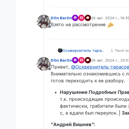
D0n Bar0n
26 авг. 2024 г., 14:3
отредактировано
Взято на рассмотрение
Не в сети
Осквернитель тарасов
Твой н
Твой S
D0n Bar0n
26 авг. 2024 г., 20:5
Твои к
отредактировано
Привет,
@
Осквернитель-тарасо
Имя пе
Не в сети
SteamI
Внимательно ознакомившись с ло
STEAM_
готов переходить к ее разбору.
STEAM_
STEAM_
Нарушение Подробных Прави
Имеет 
т.к. происходящее происходи
меню) 
Дата и
фактически, грабители были 
прибли
с, а вдали был переулок. |
За
Описан
остано
“Андрей Вишнев”:
метров