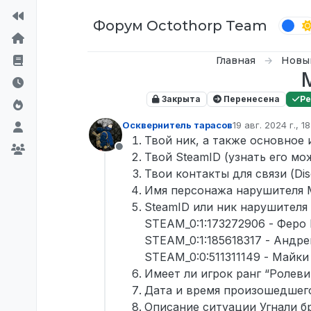
Перейти к содержимому
Форум Octothorp Team
Главная
Новы
Закрыта
Перенесена
Р
Осквернитель тарасов
19 авг. 2024 г., 18
отредактировано
Твой ник, а также основное
Не в сети
Твой SteamID (узнать его мо
Твои контакты для связи (Di
Имя персонажа нарушителя 
SteamID или ник нарушителя
STEAM_0:1:173272906 - Феро
STEAM_0:1:185618317 - Андр
STEAM_0:0:511311149 - Майк
Имеет ли игрок ранг “Ролеви
Дата и время произошедшего
Описание ситуации Угнали б