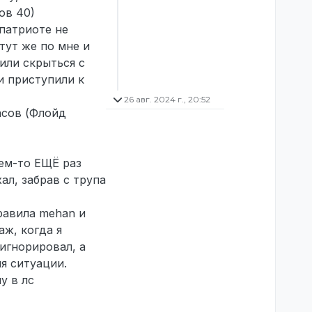
ов 40)
 патриоте не
 тут же по мне и
или скрыться с
и приступили к
26 авг. 2024 г., 20:52
асов (Флойд
чем-то ЕЩЁ раз
ал, забрав с трупа
равила mehan и
ж, когда я
игнорировал, а
я ситуации.
у в лс