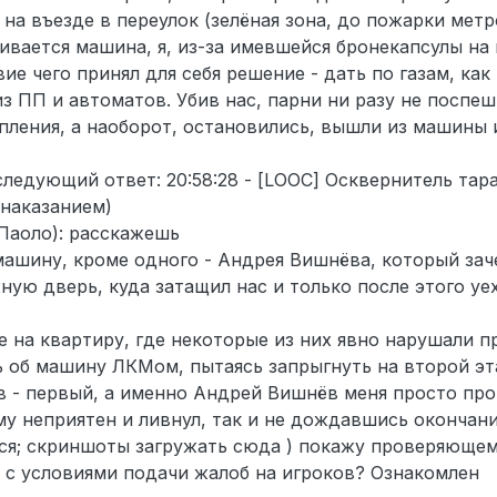
 на въезде в переулок (зелёная зона, до пожарки метр
ивается машина, я, из-за имевшейся бронекапсулы на
ие чего принял для себя решение - дать по газам, как
з ПП и автоматов. Убив нас, парни ни разу не поспеш
пления, а наоборот, остановились, вышли из машины 
следующий ответ: 20:58:28 - [LOOC] Осквернитель тар
 наказанием)
 Паоло): расскажешь
 машину, кроме одного - Андрея Вишнёва, который за
ную дверь, куда затащил нас и только после этого уех
е на квартиру, где некоторые из них явно нарушали п
ь об машину ЛКМом, пытаясь запрыгнуть на второй эта
в - первый, а именно Андрей Вишнёв меня просто про
му неприятен и ливнул, так и не дождавшись окончани
ся; скриншоты загружать сюда ) покажу проверяющем
ы с условиями подачи жалоб на игроков? Ознакомлен