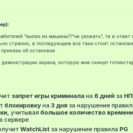
ер):
абителей “вылез из машины”/“не уезжать”, те в ответ
ьно странно, в последующем все таки стоит останови
 приказы об остановке
 демонстрации экрана, которую мне скинул топикста
учит
запрет игры криминала
на
6 дней
за
НП
ит
блокировку
на
3 дня
за нарушение правил
ки,
учитывая
большое количество времен
а сервере
олучит
WatchList
за нарушение правила
PG