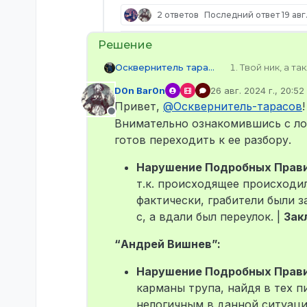
2 ответов
Последний ответ
19 авг
Осквернитель тарасов
Твой ник, а 
Твой SteamID 
D0n Bar0n
26 авг. 2024 г., 20:52
Твои контакты
отредактировано
Привет,
@
Осквернитель-тарасов
Имя персонаж
Не в сети
SteamID или н
Внимательно ознакомившись с лог
STEAM_0:1:173
готов переходить к ее разбору.
STEAM_0:1:185
STEAM_0:0:511
Нарушение Подробных Правил
Имеет ли игро
т.к. происходящее происходил
нет
Дата и время
фактически, грабители были з
20:30±
с, а вдали был переулок. |
Зак
Описание сит
остановились 
“Андрей Вишнев”:
метров 40)
Тут резко нам
Нарушение Подробных Прави
увидел кто эт
карманы трупа, найдя в тех 
и моему другу
с очень шумно
нелогичным в данной ситуации