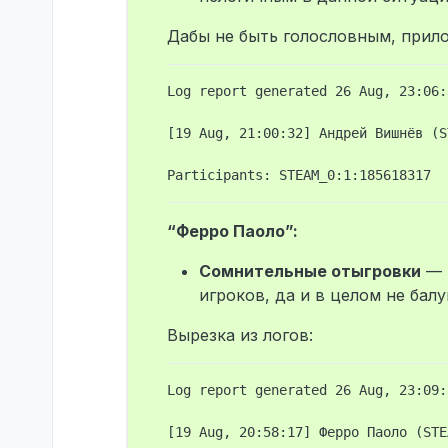
к облутыванию
На мои замеча
Дабы не быть голословным, прил
Джорджер): лу
20:58:42 - [L
После чего вс
Log report generated 26 Aug, 23:06:3
облутал трупы
трупа даже П
[19 Aug, 21:00:32] Андрей Вишнёв (S
После чего он
и без останов
написал двоим
Феро Паоло от
Доказательст
“Ферро Паоло”:
Ознакомлен и 
Сомнительные отыгровки
— 
игроков, да и в целом не бал
Вырезка из логов:
Log report generated 26 Aug, 23:09:3
[19 Aug, 20:58:17] Ферро Паоло (STE