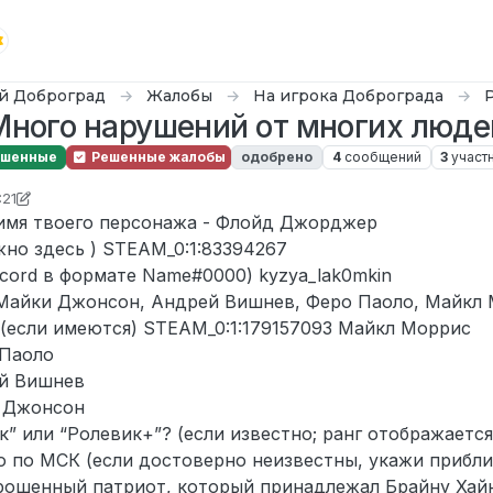
й Доброград
Жалобы
На игрока Доброграда
Много нарушений от многих люде
ешенные
Решенные жалобы
одобрено
4
сообщений
3
участ
:21
 D0n Bar0n
 имя твоего персонажа - Флойд Джорджер
жно здесь ) STEAM_0:1:83394267
scord в формате Name#0000) kyzya_lak0mkin
Майки Джонсон, Андрей Вишнев, Феро Паоло, Майкл
 (если имеются) STEAM_0:1:179157093 Майкл Моррис
 Паоло
ей Вишнев
и Джонсон
к” или “Ролевик+”? (если известно; ранг отображаетс
 по МСК (если достоверно неизвестны, укажи прибли
рошенный патриот, который принадлежал Брайну Хайн