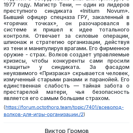
1977 году. Магистр Тени, — один из лидеров
преступного синдиката «Initium Novum».
Бывший офицер спецназа ГРУ, закаленный в
«горячих точках», он разочаровался в
системе и пришел к идее тотального
контроля. Отвечает за силовые операции,
шпионаж и стратегию организации, действуя
из тени и манипулируя врагами. Его фирменное
оружие - страх. Волков создает управляемые
кризисы, чтобы конкуренты сами просили
«защиты» у синдиката. За фасадом
неуязвимого «Призрака» скрывается человек,
измученный старыми ранами и паранойей. Его
единственная слабость — тайная забота о
престарелой матери, чья безопасность
является его самым большим страхом.
(
https://forum.octothorp.team/topic/7401/всеволод-
волков-для-игры-организации./2
)
Виктор Громов