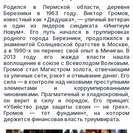
Родился в Пермской области, деревня
Березники в 1963 году. Виктор Громов,
известный как «Дедушка», — уличный ветеран
и один из лидеров синдиката «Инитиум
Новум». Его путь начался в группировках
родного города Березники, продолжился в
знаменитой Солнцевской братстве в Москве,
а в 1990-х он перенес свой опыт в Мичиган. В
2013 году его жажда власти нашла
воплощение в союзе с Всеволодом Волковым.
Громов стал Магистром золота, отвечающим
за уличные сети, рэкет и отмывание денег. Его
сила — в контроле над низовыми преступными
элементами и коррумпированными
чиновниками. Прагматичный и хладнокровный,
он верит в силу и порядок. Его принцип:
«Убийство ради защиты своих — не грех».
Громов — тот фундамент, на котором
держится финансовая власть триумвирата.