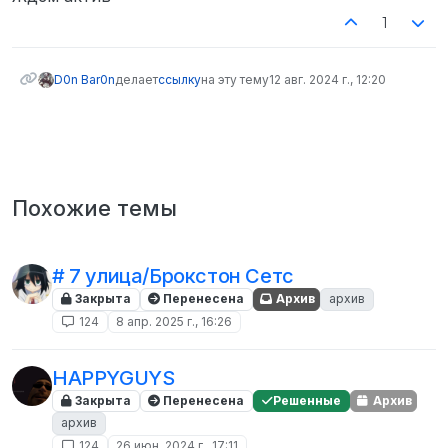
1
D0n Bar0n
делает
ссылку
на эту тему
12 авг. 2024 г., 12:20
Похожие темы
# 7 улица/Брокстон Сетс
Закрыта
Перенесена
Архив
архив
124
8 апр. 2025 г., 16:26
HAPPYGUYS
Закрыта
Перенесена
Решенные
Архив
архив
124
26 июн. 2024 г., 17:11