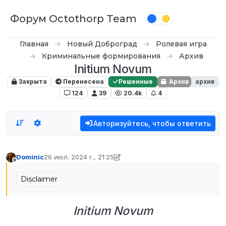
Перейти к содержимому
Форум Octothorp Team
Главная
Новый Доброград
Ролевая игра
Криминальные формирования
Архив
Initium Novum
Закрыта
Перенесена
Решенные
Архив
архив
124
39
20.4k
4
Авторизуйтесь, чтобы ответить
Dominic
26 июл. 2024 г., 21:25
отредактировано Rupreht Moon
11 нояб. 2025 г., 21:35
Не в сети
Disclaimer
Initium Novum