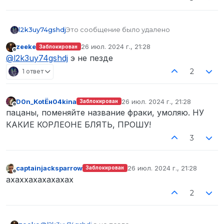
l2k3uy74gshdj
Это сообщение было удалено
zeekе
26 июл. 2024 г., 21:28
Заблокирован
отредактировано
Не в сети
@
l2k3uy74gshdj
э не пезде
2
1 ответ
D0n_KotЁн04kina
26 июл. 2024 г., 21:28
Заблокирован
отредактировано
Не в сети
пацаны, поменяйте название фраки, умоляю. НУ
КАКИЕ КОРЛЕОНЕ БЛЯТЬ, ПРОШУ!
3
captainjacksparrow
26 июл. 2024 г., 21:28
Заблокирован
отредактировано
Не в сети
ахаххахахахахах
2