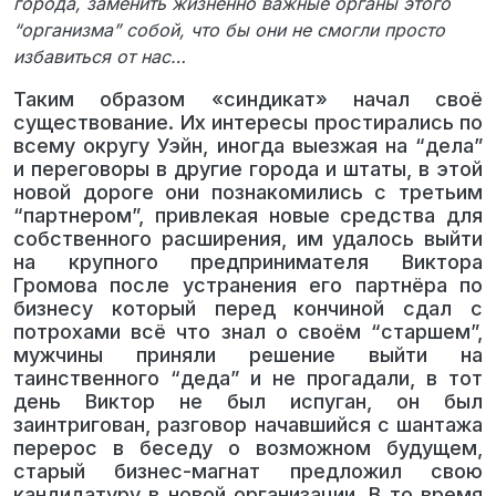
города, заменить жизненно важные органы этого
“организма” собой, что бы они не смогли просто
избавиться от нас…
Таким образом «синдикат» начал своё
существование. Их интересы простирались по
всему округу Уэйн, иногда выезжая на “дела”
и переговоры в другие города и штаты, в этой
новой дороге они познакомились с третьим
“партнером”, привлекая новые средства для
собственного расширения, им удалось выйти
на крупного предпринимателя Виктора
Громова после устранения его партнёра по
бизнесу который перед кончиной сдал с
потрохами всё что знал о своём “старшем”,
мужчины приняли решение выйти на
таинственного “деда” и не прогадали, в тот
день Виктор не был испуган, он был
заинтригован, разговор начавшийся с шантажа
перерос в беседу о возможном будущем,
старый бизнес-магнат предложил свою
кандидатуру в новой организации. В то время