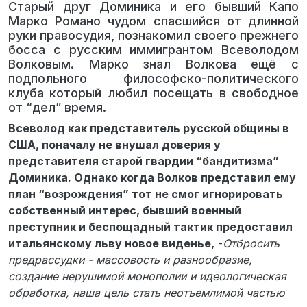
Старый друг Доминика и его бывший Капо
Марко Романо чудом спасшийся от длинной
руки правосудия, познакомил своего прежнего
босса с русским иммигрантом Всеволодом
Волковым. Марко знал Волкова ещё с
подпольного философско-политического
клуба который любил посещать в свободное
от “дел” время.
Всеволод как представитель русской общины в
США, поначалу не внушал доверия у
представителя старой гвардии “бандитизма”
Доминика. Однако когда Волков представил ему
план “возрождения” тот не смог игнорировать
собственный интерес, бывший военный
преступник и беспощадный тактик предоставил
итальянскому льву новое виденье,
-
Отбросить
предрассудки - массовость и разнообразие,
создание нерушимой монополии и идеологическая
обработка, наша цель стать неотъемлимой частью