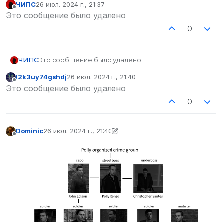
ЧИПС
26 июл. 2024 г., 21:37
отредактировано
Не в сети
Это сообщение было удалено
0
ЧИПС
Это сообщение было удалено
l2k3uy74gshdj
26 июл. 2024 г., 21:40
отредактировано
Не в сети
Это сообщение было удалено
0
Dominic
26 июл. 2024 г., 21:40
отредактировано Dominic
Не в сети