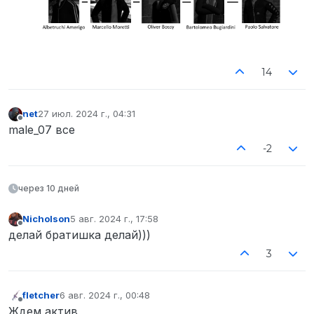
14
net
27 июл. 2024 г., 04:31
отредактировано
Не в сети
male_07 все
-2
через 10 дней
Nicholson
5 авг. 2024 г., 17:58
отредактировано
Не в сети
делай братишка делай)))
3
fletcher
6 авг. 2024 г., 00:48
отредактировано
Не в сети
Ждем актив