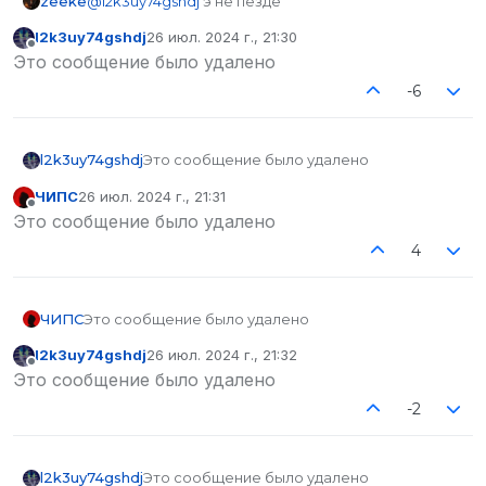
zeekе
@
l2k3uy74gshdj
э не пезде
l2k3uy74gshdj
26 июл. 2024 г., 21:30
отредактировано
Не в сети
Это сообщение было удалено
-6
l2k3uy74gshdj
Это сообщение было удалено
ЧИПС
26 июл. 2024 г., 21:31
отредактировано
Не в сети
Это сообщение было удалено
4
ЧИПС
Это сообщение было удалено
l2k3uy74gshdj
26 июл. 2024 г., 21:32
отредактировано
Не в сети
Это сообщение было удалено
-2
l2k3uy74gshdj
Это сообщение было удалено