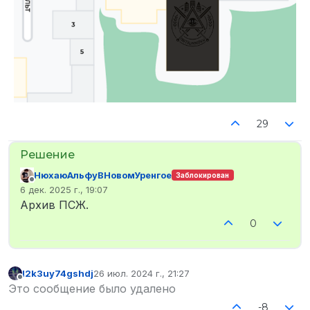
29
НюхаюАльфуВНовомУренгое
Заблокирован
Не в сети
6 дек. 2025 г., 19:07
отредактировано
Архив ПСЖ.
0
l2k3uy74gshdj
26 июл. 2024 г., 21:27
отредактировано
Не в сети
Это сообщение было удалено
-8