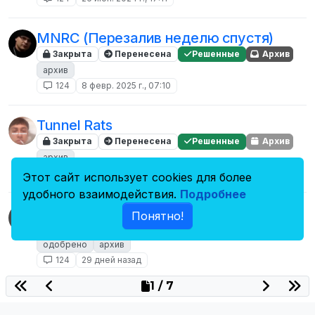
MNRC (Перезалив неделю спустя)
Закрыта
Перенесена
Решенные
Архив
архив
124
8 февр. 2025 г., 07:10
Tunnel Rats
Закрыта
Перенесена
Решенные
Архив
архив
124
14 апр. 2024 г., 17:22
Этот сайт использует cookies для более
удобного взаимодействия.
Подробнее
Eagle | Оружейный магазин
Понятно!
Закрыта
Перенесена
Решенные
Архив
одобрено
архив
124
29 дней назад
1 / 7