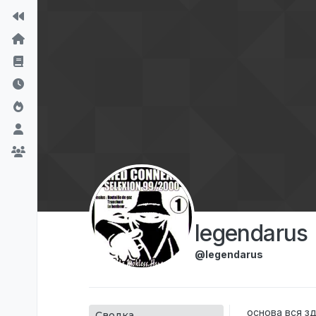
Перейти к содержимому
legendarus
@legendarus
основа вся з
Сводка