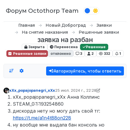
Перейти к содержимому
Форум Octothorp Team
Главная
Новый Доброград
Заявки
На снятие наказания
Решенные заявки
заявка на разбан
Закрыта
Перенесена
Решенные
Решенные заявки
отклонено
3
2
332
1
Авторизуйтесь, чтобы ответить
xXx_popajopanegri_xXx
25 июл. 2024 г., 22:28
отредактировано Tekoy
Не в сети
xXx_popajopanegri_xXx Анна Коллинс
STEAM_0:1:193254860
дискорда нету но могу дать свой тг:
https://t.me/a1n4t88on228
ну вообще мне выдала бан консоль но