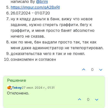
написало By
@
brini
https://imgur.com/qA2BxRl
26.07.2024 - 01:07:20
ну я кладу деньги в банк. вижу что новое
задание, нужно стереть граффити. бегу к
граффити, и меня просто банят абсолютно
ничего не сказав.
как по мне, бан выдали просто так, так как
меня даже администратор не телепортировал.
доказательства чего я так и не понял.
ознакомлен и согласен
0
Tekoy
27 июл. 2024 г., 01:31
отредактировано
Не в сети
Отклонено.
0