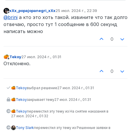
xXx_popajopanegri_xXx
25 июл. 2024 г., 22:39
отредактировано
Не в сети
@
brini
а кто это хоть такой. извините что так долго
отвечаю, просто тут 1 сообщение в 600 секунд
написать можно
0
Tekoy
27 июл. 2024 г., 01:31
отредактировано
Не в сети
Отклонено.
0
Tekoy
выбрал решение
27 июл. 2024 г., 01:31
Tekoy
закрывает тему
27 июл. 2024 г., 01:31
Tekoy
переместил эту тему из На снятие наказания в
27 июл. 2024 г., 01:32
Tony Slark
переместил эту тему из Решенные заявки в