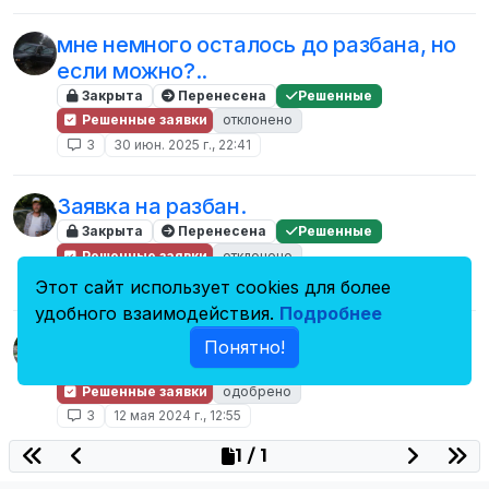
мне немного осталось до разбана, но
если можно?..
Закрыта
Перенесена
Решенные
Решенные заявки
отклонено
3
30 июн. 2025 г., 22:41
Заявка на разбан.
Закрыта
Перенесена
Решенные
Решенные заявки
отклонено
3
23 окт. 2024 г., 00:07
Этот сайт использует cookies для более
удобного взаимодействия.
Подробнее
Заявка на разбан
Понятно!
Закрыта
Перенесена
Решенные
Решенные заявки
одобрено
3
12 мая 2024 г., 12:55
1 / 1