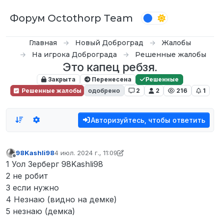
Перейти к содержимому
Форум Octothorp Team
Главная
Новый Доброград
Жалобы
На игрока Доброграда
Решенные жалобы
Это капец ребзя.
Закрыта
Перенесена
Решенные
Решенные жалобы
одобрено
2
2
216
1
Авторизуйтесь, чтобы ответить
98Kashli98
4 июл. 2024 г., 11:09
отредактировано 98Kashli98
7 апр. 2024 г., 11:13
Не в сети
1 Уол Зерберг 98Kashli98
2 не робит
3 если нужно
4 Незнаю (видно на демке)
5 незнаю (демка)