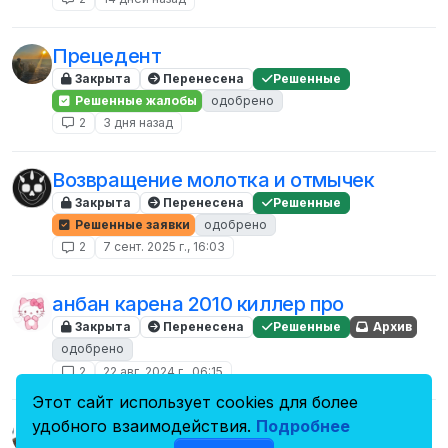
Прецедент
Закрыта
Перенесена
Решенные
Решенные жалобы
одобрено
2
3 дня назад
Возвращение молотка и отмычек
Закрыта
Перенесена
Решенные
Решенные заявки
одобрено
2
7 сент. 2025 г., 16:03
анбан карена 2010 киллер про
Закрыта
Перенесена
Решенные
Архив
одобрено
2
22 авг. 2024 г., 06:15
Этот сайт использует cookies для более
Это я тебя тайзернул просто так?
удобного взаимодействия.
Подробнее