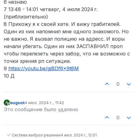
6 незнаю
7 13:48 - 14:01 четверг, 4 июля 2024 г.
(приблизительно)
8 Прихожу я к своей хате. И вижу грабителей.
Один из них напомнил мне одного знакомого. Но
не важно. Я вызвал полицию на адресс. И воры
начали убегать. Один из них ЗАСПАВНИЛ проп
чтобы перелезеть через забор, что не возможно с
точки зрения рп ситуации.
9
https://youtu.be/gjBDf6x9t8M
10 Д
0
august
4 июл. 2024 г., 11:42
A
отредактировано
Не в сети
Это сообщение было удалено
0
Система выбрал решение
4 июл. 2024 г., 12:01