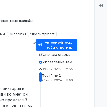
Решенные жалобы
ники
357
показы
1
просматривает
Авторизуйтесь,
#1
чтобы ответить
Сначала старые
Управление темой
23 июн. 2024 г., 11:08
Пост 1 из 2
23 июн. 2024 г., 11:08
я виктория в
иди ко мне” он
 но промазал 3
го же рук, потому