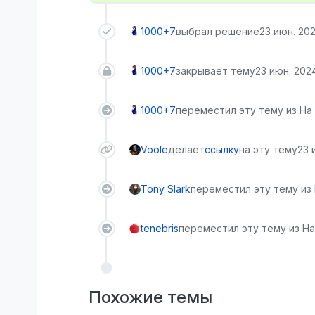
1000+7
выбрал решение
23 июн. 2024
1000+7
закрывает тему
23 июн. 2024 
1000+7
переместил эту тему из На
Voole
делает
ссылку
на эту тему
23 
Tony Slark
переместил эту тему из
tenebris
переместил эту тему из На
Похожие темы