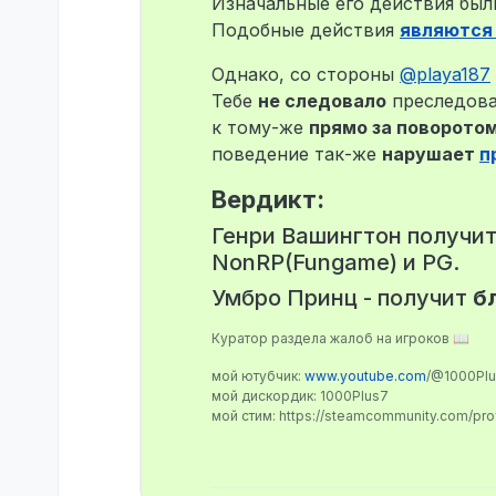
Изначальные его действия был
Подобные действия
являются
Однако, со стороны
@
playa187
Тебе
не следовало
преследоват
к тому-же
прямо за поворото
поведение так-же
нарушает
п
Вердикт:
Генри Вашингтон получи
NonRP(Fungame) и PG.
Умбро Принц - получит
б
Куратор раздела жалоб на игроков 📖
мой ютубчик:
www.youtube.com
/@1000Pl
мой дискордик: 1000Plus7
мой стим: https://steamcommunity.com/pr