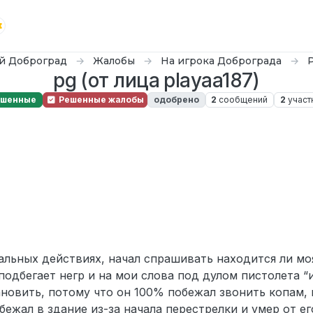
й Доброград
Жалобы
На игрока Доброграда
pg (от лица playaa187)
ешенные
Решенные жалобы
одобрено
2
сообщений
2
участ
альных действиях, начал спрашивать находится ли мо
т подбегает негр и на мои слова под дулом пистолета “
тановить, потому что он 100% побежал звонить копам,
абежал в здание из-за начала перестрелки и умер от е