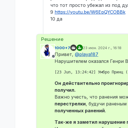
что тот просто убежал из под ду
9
https://youtu.be/W6EpQYCOBBk
10 да
1000+7
23 июн. 2024 г., 16:18
отредактировано
Привет,
@
playa187
Не в сети
Нарушителем оказался Генри 
Он действительно проигнорир
получил.
Важно учесть, что ранения мож
перестрелки
, будучи раненым
полученных ранений
.
Так-же я заметил нарушение 