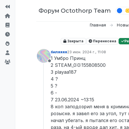
Перейти к содержимому
Форум Octothorp Team
Главная
Новы
Закрыта
Перенесена
Р
биляяяя
23 июн. 2024 г., 11:08
отредактировано
1 Умбро Принц
Не в сети
2 STEAM_0:0:155808500
3 playaa187
4 ?
5 ?
6 -
7 23.06.2024 ~13:15
8 коп заподозрил меня в кримин
розыске. я завел его за угол, ту
начал убегать. я пытался его ос
раза. на 4-ый вроде дал хит, я з