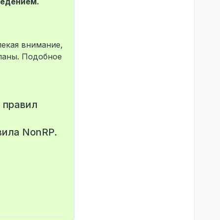
ведением.
лекая внимание,
планы. Подобное
 правил
вила NonRP.