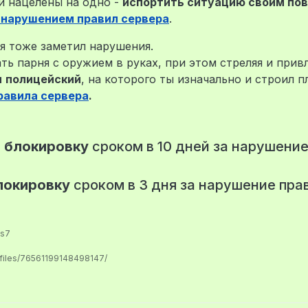
и нацелены на одно -
испортить ситуацию своим по
 нарушением правил сервера
.
я тоже заметил нарушения.
ь парня с оружием в руках, при этом стреляя и прив
м
полицейский
, на которого ты изначально и строил 
равила сервера
.
т
блокировку
сроком в 10 дней за нарушение
локировку
сроком в 3 дня за нарушение пра
us7
ofiles/76561199148498147/