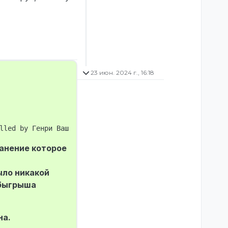
23 июн. 2024 г., 16:18
ранение которое
ыло никакой
быгрыша
на.