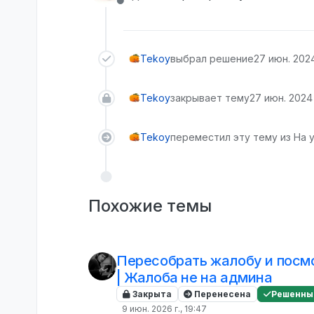
Не в сети
Tekoy
выбрал решение
27 июн. 2024
Tekoy
закрывает тему
27 июн. 2024 
Tekoy
переместил эту тему из На 
Похожие темы
Пересобрать жалобу и посмо
| Жалоба не на админа
Закрыта
Перенесена
Решенны
9 июн. 2026 г., 19:47