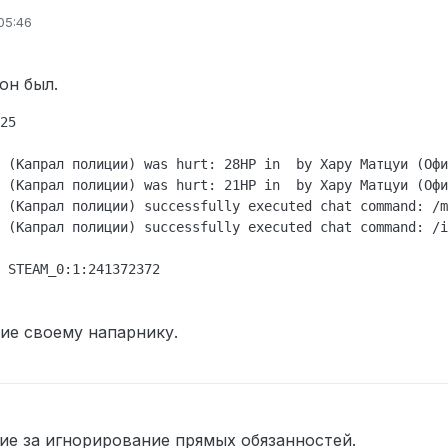
происходил специально, испортили сильно атмосферу.
05:46
рый так же является лицом сервера, ладно бы это был не грамот
о
истратор… При этом я писал waka waka тикет “Давай обсудим и вс
он был.
 ты не нарушал и отыгрывал, а то сейчас в моих глазах администр
ине, таранит людей и за профу “Смерть” пугает.
25

ит как глупая оборона, на вас написали жалобу, а вы все в свою 
чем вообще тогда этот форум если тот на кого жалобу написали,
 (Капрал полиции) was hurt: 28HP in  by Хару Матцуи (Офи
 (Капрал полиции) was hurt: 21HP in  by Хару Матцуи (Офи
 (Капрал полиции) successfully executed chat command: /m
 (Капрал полиции) successfully executed chat command: /i
ние своему напарнику.
ие за игнорирование прямых обязанностей.