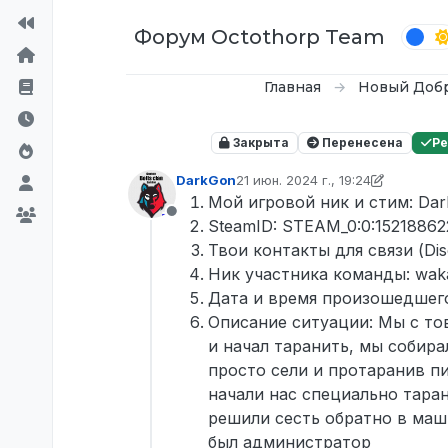
Перейти к содержимому
Форум Octothorp Team
Главная
Новый Доб
Закрыта
Перенесена
Р
DarkGon
21 июн. 2024 г., 19:24
отредактировано Tekoy
Мой игровой ник и стим: Da
Не в сети
SteamID: STEAM_0:0:15218862
Твои контакты для связи (Di
Ник участника команды: wak
Дата и время произошедшего
Описание ситуации: Мы с то
и начал таранить, мы собира
просто сели и протаранив пи
начали нас специально таран
решили сесть обратно в маши
был администратор