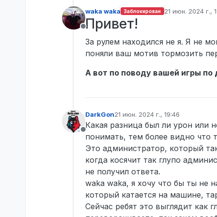
специально таранит
waka waka
21 июн. 2024 г., 
Заблокирован
обратно в машину и 
отредактирован
Привет!
администратор
Не в сети
Доказательства (есл
За рулем находился не я. Я не м
https://youtu.be/BN
Ознакомлен
поняли ваш мотив тормозить пер
А вот по поводу вашей игры по 
DarkGon
21 июн. 2024 г., 19:46
отредактировано
Какая разница был ли урон или 
Не в сети
понимать, тем более видно что 
Это администратор, который так
когда косячит так глупо админи
не получил ответа.
waka waka, я хочу что бы ты не 
который катается на машине, та
Сейчас ребят это выглядит как г