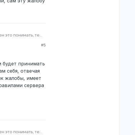
и, сам эту жалобу
ен это понимать, тем
#5
ный игрок, но когда
ё”, но не получил
и будет принимать
атор - это чел
м себя, отвечая
сторону
ик жалобы, имеет
 сам эту жалобу и
правилами сервера
ен это понимать, тем