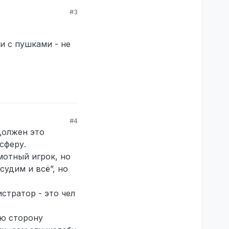
но решили сесть
#3
то был
-Do5c
ли с пушками - не
#4
должен это
сферу.
мотный игрок, но
судим и всё”, но
истратор - это чел
ою сторону