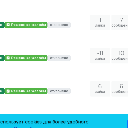
1
7
е
Решенные жалобы
отклонено
лайки
сообщен
-11
10
е
Решенные жалобы
отклонено
лайки
сообщен
6
6
е
Решенные жалобы
отклонено
лайки
сообщен
0
3
спользует cookies для более удобного
8 мая 2024 г., 18:25
ые жалобы
лайки
сообщен