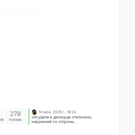
14 июн. 2026 г., 18:24
278
обсудили в дискорде отклонено,
ий
показы
нарушений со стороны
администратора нет.