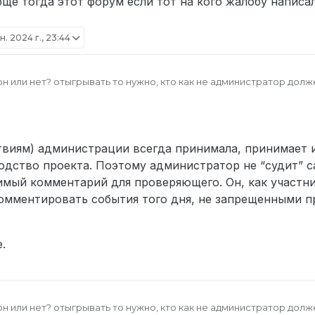
бще тогда этот форум если тот на кого жалобу написал
н. 2024 г., 23:44
он или нет? отыгрывать то нужно, кто как не администратор долж
происходил специально, испортили сильно атмосферу.
рый так же является лицом сервера, ладно бы это был не грамот
истратор… При этом я писал waka waka тикет “Давай обсудим и вс
твиям) администрации всегда принимала, принимает 
 ты не нарушал и отыгрывал, а то сейчас в моих глазах администр
ине, таранит людей и за профу “Смерть” пугает.
дство проекта. Поэтому администратор не “судит” са
ит как глупая оборона, на вас написали жалобу, а вы все в свою 
имый комментарий для проверяющего. Он, как участн
чем вообще тогда этот форум если тот на кого жалобу написали,
комментировать события того дня, не запрещенными 
.
он или нет? отыгрывать то нужно, кто как не администратор долж