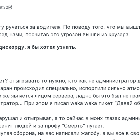
ь, после чего поставили меня к капоту угрожая оружием, внезап
19:32
молча уехали. Я бы понял если это был не грамотный игрок, но э
о waka waka
и имеются; скриншоты загружать сюда ) 1.
https://youtu.be/oClG3T
огу ручаться за водителя. По поводу того, что мы выш
6YSVTJgkk
ед нами, посчитав это угрозой вышли из крузера.
дискорду, я бы хотел узнать.
нет? отыгрывать то нужно, кто как не администратор 
таран происходил специально, испортили сильно атмо
 же является лицом сервера, ладно бы это был не гра
стратор… При этом я писал waka waka тикет “Давай об
нарушал и отыгрывал, а то сейчас в моих глазах админ
ранит людей и за профу “Смерть” пугает.
лупая оборона, на вас написали жалобу, а вы все в св