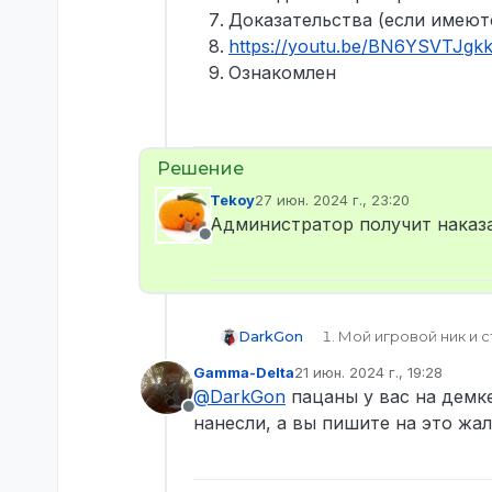
Доказательства (если имеют
https://youtu.be/BN6YSVTJgk
Ознакомлен
Tekoy
27 июн. 2024 г., 23:20
отредактировано
Администратор получит наказа
Не в сети
DarkGon
Мой игровой ник и с
SteamID: STEAM_0:0:
Gamma-Delta
21 июн. 2024 г., 19:28
Твои контакты для 
отредактировано
@
DarkGon
пацаны у вас на демк
Ник участника кома
Не в сети
Дата и время произ
нанесли, а вы пишите на это жа
Описание ситуации: 
начал таранить, мы 
сели и протаранив п