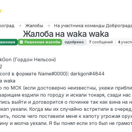
роград
Жалобы
На участника команды Доброград
Жалоба на waka waka
ешенные
Решенные жалобы
одобрено
7
сообщений
4
участ
rkGon (Гордон Нельсон)
2
scord в формате Name#0000): darkgon#4844
a waka
 по МСК (если достоверно неизвестны, укажи прибли
варищем ездили по городу и искали токаря, сзади нас
лись выйти и договорится о починке так как вина на н
кап уехали. Когда мы их случайно встретили в очеред
ить, после чего поставили меня к капоту угрожая ор
ну и молча уехали. Я бы понял если это был не грамо