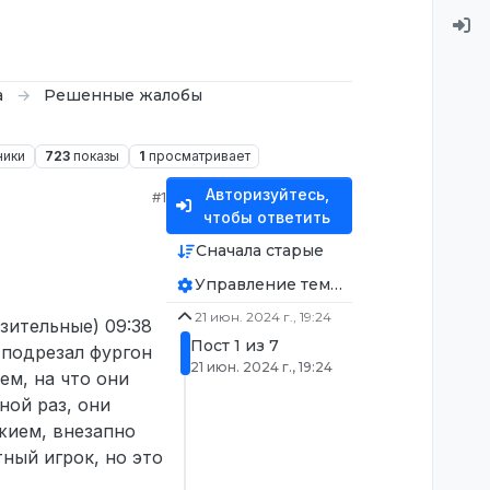
а
Решенные жалобы
ники
723
показы
1
просматривает
Авторизуйтесь,
#1
чтобы ответить
Сначала старые
Управление темой
21 июн. 2024 г., 19:24
зительные) 09:38
Пост 1 из 7
 подрезал фургон
21 июн. 2024 г., 19:24
ем, на что они
ной раз, они
ужием, внезапно
тный игрок, но это