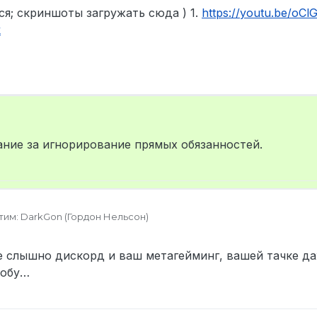
ся; скриншоты загружать сюда ) 1.
https://youtu.be/oC
k
ние за игнорирование прямых обязанностей.
тим: DarkGon (Гордон Нельсон)
152188622
связи (Discord в формате Name#0000): darkgon#4844
е слышно дискорд и ваш метагейминг, вашей тачке да
нды: waka waka
ошедшего по МСК (если достоверно неизвестны, укажи приблизи
лобу…
Мы с товарищем ездили по городу и искали токаря, сзади нас по
собирались выйти и договорится о починке так как вина на нем, н
икап уехали. Когда мы их случайно встретили в очередной раз, о