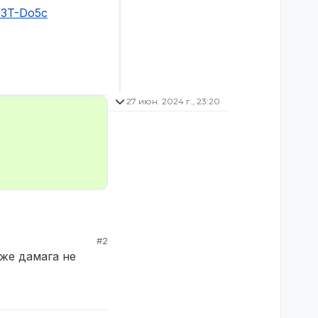
lG3T-Do5c
27 июн. 2024 г., 23:20
#2
же дамага не
тельные) 09:38
дрезал фургон и
а что они просто
ни начали нас