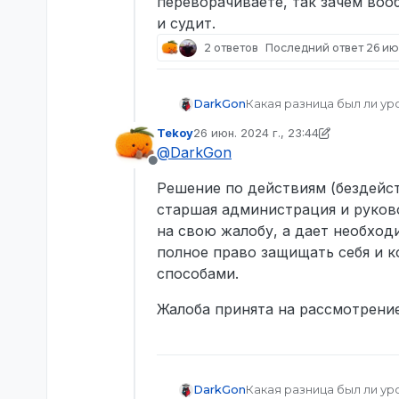
переворачиваете, так зачем воо
и судит.
2 ответов
Последний ответ
26 ию
DarkGon
Какая разница был ли ур
более видно что таран 
Tekoy
26 июн. 2024 г., 23:44
Это администратор, кото
отредактировано Tekoy
@
DarkGon
косячит так глупо админ
Не в сети
ответа.
Решение по действиям (бездейс
waka waka, я хочу что бы
который катается на маш
старшая администрация и руково
Сейчас ребят это выгляд
на свою жалобу, а дает необход
переворачиваете, так за
полное право защищать себя и 
судит.
способами.
Жалоба принята на рассмотрение
DarkGon
Какая разница был ли ур