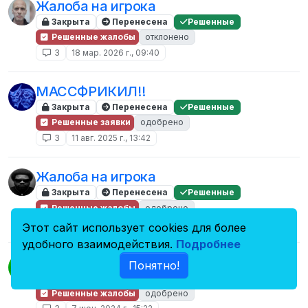
Жалоба на игрока
Закрыта
Перенесена
Решенные
Решенные жалобы
отклонено
3
18 мар. 2026 г., 09:40
МАССФРИКИЛ!!
Закрыта
Перенесена
Решенные
Решенные заявки
одобрено
3
11 авг. 2025 г., 13:42
Жалоба на игрока
Закрыта
Перенесена
Решенные
Решенные жалобы
одобрено
3
25 апр. 2025 г., 16:30
Этот сайт использует cookies для более
удобного взаимодействия.
Подробнее
Жалоба на игрока.
Понятно!
Закрыта
Перенесена
Решенные
Решенные жалобы
одобрено