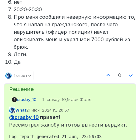
нет
20:20-20:30
Про меня сообщили неверную информацию то,
что я напал на гражданского, после чего
нарушитель (офицер полиции) начал
обыскивать меня и украл мои 7000 рублей из
брюк.
Логи.
Да
0
1 ответ
crasby_10
crasby_10,Марк Фолд
STEAM_0:0:28769484
What
21 июн. 2024 г., 20:57
mokiu_
отредактировано
Не в сети
@
crasby_10
привет!
Рэнди Хилл
STEAM_0:0:427590185
Рассмотрел жалобу и готов вынести вердикт.
нет
20:20-20:30
Log report generated 21 Jun, 23:56:03
