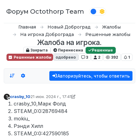
Перейти к содержимому
Форум Octothorp Team
Главная
Новый Доброград
Жалобы
На игрока Доброграда
Решенные жалобы
Жалоба на игрока.
Закрыта
Перенесена
Решенные
Решенные жалобы
одобрено
3
2
392
1
Авторизуйтесь, чтобы ответить
crasby_10
21 июн. 2024 г., 17:41
отредактировано What
Не в сети
crasby_10,Марк Фолд
STEAM_0:0:28769484
mokiu_
Рэнди Хилл
STEAM_0:0:427590185