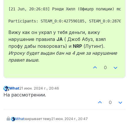
Про меня сообщили неверную
информацию то, что я напал на
[21 Jun, 20:26:03] Рэнди Хилл (Офицер полиции) moved
гражданского, после чего
нарушитель (офицер полиции) начал
обыскивать меня и украл мои 7000
рублей из брюк.
Вижу как он украл у тебя деньги, вижу
Логи.
нарушение правила
JA
( Джоб Абуз, взял
Да
профу дабы поворовать) и
NRP
(Лутинг).
Игроку будет выдан бан на 4 дня за нарушение
правил выше.
0
What
21 июн. 2024 г., 20:46
отредактировано
Не в сети
На рассмотрении.
0
What
закрывает тему
21 июн. 2024 г., 20:47