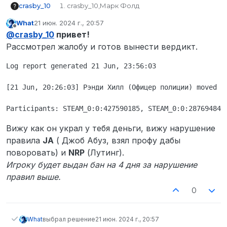
crasby_10
crasby_10,Марк Фолд
STEAM_0:0:28769484
What
21 июн. 2024 г., 20:57
mokiu_
отредактировано
Не в сети
@
crasby_10
привет!
Рэнди Хилл
STEAM_0:0:427590185
Рассмотрел жалобу и готов вынести вердикт.
нет
20:20-20:30
Log report generated 21 Jun, 23:56:03

Про меня сообщили неверную
информацию то, что я напал на
[21 Jun, 20:26:03] Рэнди Хилл (Офицер полиции) moved [7
гражданского, после чего нарушитель
(офицер полиции) начал обыскивать меня
и украл мои 7000 рублей из брюк.
Логи.
Вижу как он украл у тебя деньги, вижу нарушение
Да
правила
JA
( Джоб Абуз, взял профу дабы
поворовать) и
NRP
(Лутинг).
Игроку будет выдан бан на 4 дня за нарушение
правил выше.
0
What
выбрал решение
21 июн. 2024 г., 20:57