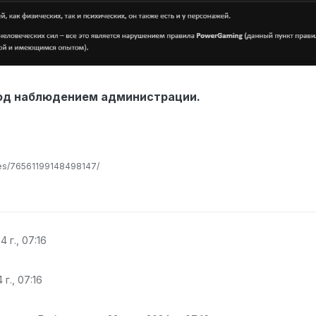
под наблюдением администрации.
les/76561199148498147/
4 г., 07:16
 г., 07:16