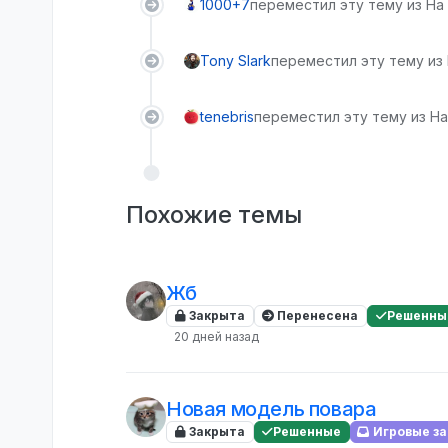
1000+7
переместил эту тему из На
Tony Slark
переместил эту тему из
tenebris
переместил эту тему из На
Похожие темы
Жб
Закрыта
Перенесена
Решенны
20 дней назад
Новая модель повара
Закрыта
Решенные
Игровые з