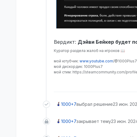
Вердикт:
Дэйви Бейкер будет 
Куратор раздела жалоб на игроков 📖
мой ютубчик:
www.youtube.com
/@1000Plus7
мой дискордик: 1000Plus7
мой стим: https://steamcommunity.com/profi
1000+7
выбрал решение
23 июн. 202
1000+7
закрывает тему
23 июн. 2024