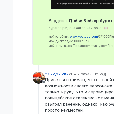
Вердикт:
Дэйви Бейкер будет
Куратор раздела жалоб на игроков 📖
мой ютубчик:
www.youtube.com
/@1000Pl
мой дискордик: 1000Plus7
мой стим: https://steamcommunity.com/pr
TBou'_3au'Ka
21 июн. 2024 г., 12:50
отредактировано TBou'_3a
Привет, я понимаю, что с твоей 
Не в сети
возможности своего персонажа в 
только в руку, что и спровоциро
полицейские отвлеклись от меня
отыграл ранение, однако, как-б
просто неуместен.