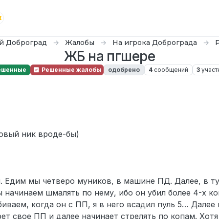
й Доброград
Жалобы
На игрока Доброграда
ЖБ на пгшере
ешенные
Решенные жалобы
одобрено
4
сообщений
3
участ
овый ник вроде-бы)
. Едим мы четверо муников, в машине ПД. Далее, в т
 начинаем шмалять по нему, ибо он убил более 4-х ко
иваем, когда он с ПП, я в него всадил пуль 5… Далее 
ет свое ПП и далее начинает стрелять по копам. Хотя 