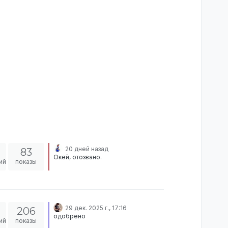
20 дней назад
83
Окей, отозвано.
ий
показы
29 дек. 2025 г., 17:16
206
одобрено
ий
показы