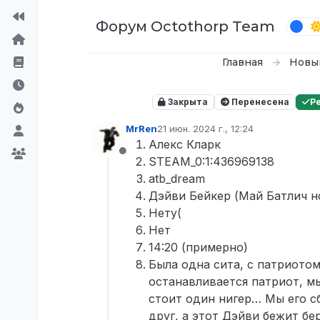
Перейти к содержимому
Форум Octothorp Team
Главная
Новы
Закрыта
Перенесена
Р
MrRen
21 июн. 2024 г., 12:24
отредактировано
Алекс Кларк
Не в сети
STEAM_0:1:436969138
atb_dream
Дэйви Бейкер (Май Батлич н
Нету(
Нет
14:20 (примерно)
Была одна сита, с патриотом
останавливается патриот, мы
стоит один нигер… Мы его сб
друг, а этот Дэйви бежит бер