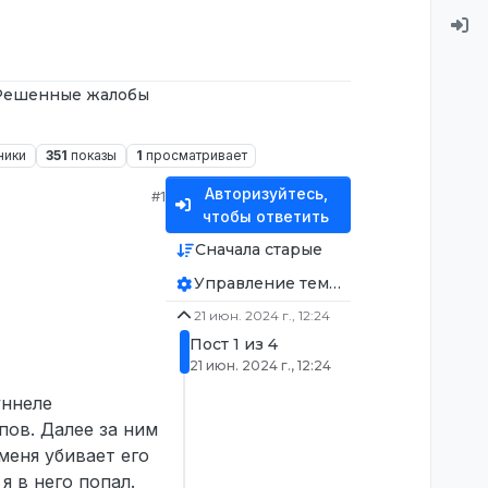
Решенные жалобы
ники
351
показы
1
просматривает
Авторизуйтесь,
#1
чтобы ответить
Сначала старые
Управление темой
21 июн. 2024 г., 12:24
Пост 1 из 4
21 июн. 2024 г., 12:24
уннеле
пов. Далее за ним
меня убивает его
я в него попал.