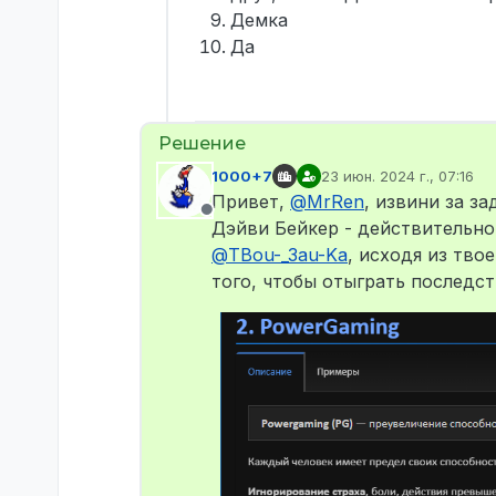
Демка
Да
1000+7
23 июн. 2024 г., 07:16
отредактировано
Привет,
@
MrRen
, извини за з
Не в сети
Дэйви Бейкер - действительно
@
TBou-_3au-Ka
, исходя из тво
того, чтобы отыграть последст