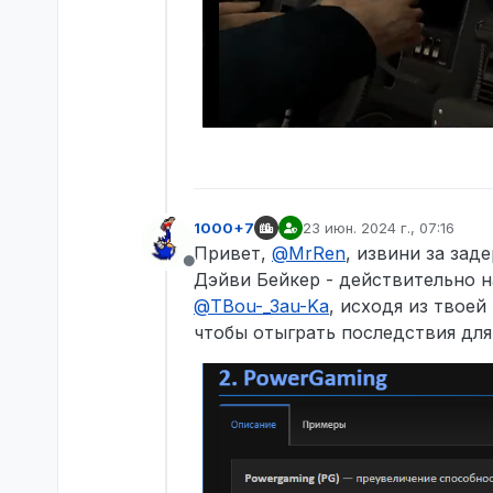
1000+7
23 июн. 2024 г., 07:16
отредактировано
Привет,
@
MrRen
, извини за зад
Не в сети
Дэйви Бейкер - действительно н
@
TBou-_3au-Ka
, исходя из твоей
чтобы отыграть последствия для