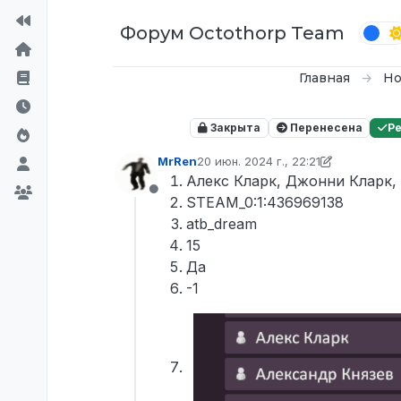
Перейти к содержимому
Форум Octothorp Team
Главная
Но
Закрыта
Перенесена
Р
MrRen
20 июн. 2024 г., 22:21
отредактировано VONDIK
Алекс Кларк, Джонни Кларк,
Не в сети
STEAM_0:1:436969138
atb_dream
15
Да
-1