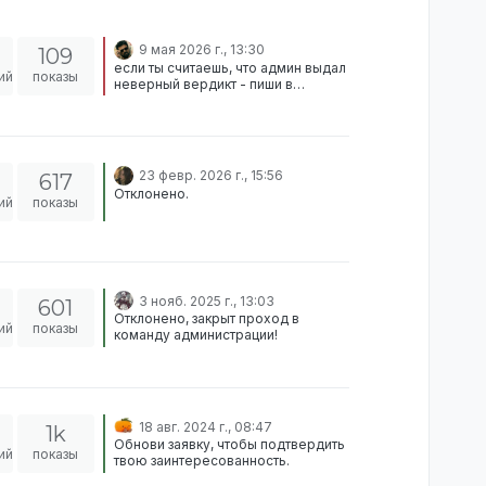
9 мая 2026 г., 13:30
109
если ты считаешь, что админ выдал
ий
показы
неверный вердикт - пиши в
соответствующий раздел жалоб на
администрацию отклонено, не
вижу причин для снятия наказания
23 февр. 2026 г., 15:56
617
Отклонено.
ий
показы
3 нояб. 2025 г., 13:03
601
Отклонено, закрыт проход в
ий
показы
команду администрации!
18 авг. 2024 г., 08:47
1k
Обнови заявку, чтобы подтвердить
ий
показы
твою заинтересованность.