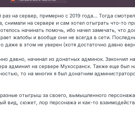
раз на сервер, примерно с 2019 года… Тогда смотре
, снимали на сервере и сам хотел отыграть что-то пр
отелось начинать помочь, ибо начел замечать, что д
ает жалобы и вообще они не всегда в сети. Последни
то даже в этом не уверен (хотя достаточно давно верн
но давно, начинал из донатных админок. Закончил н
ра админил на сервере Мухосранск. Также еще был 
лностью, то на многих я был донатним администратор
о разные отыгрыш за своего, вымышленного персонажа 
й вид, сюжет, лор персонажа и как-то взаимодейств