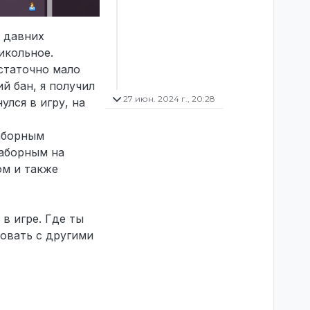
л давних
икольное.
остаточно мало
й бан, я получил
27 июн. 2024 г., 20:28
улся в игру, на
аборным
наборным на
ом и также
в игре. Где ты
овать с другими