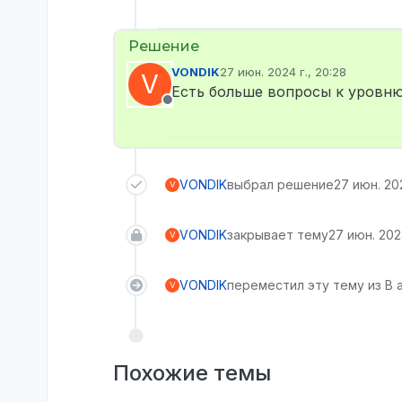
VONDIK
27 июн. 2024 г., 20:28
V
отредактировано
Есть больше вопросы к уровню
Не в сети
VONDIK
выбрал решение
27 июн. 202
V
VONDIK
закрывает тему
27 июн. 2024
V
VONDIK
переместил эту тему из В
V
Похожие темы