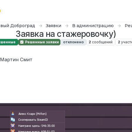
вый Доброград
Заявки
В администрацию
Ре
Заявка на стажеровочку)
ешенные
Решенные заявки
отклонено
2
сообщений
2
участ
 Мартин Смит