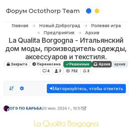
Перейти к содержимому
Форум Octothorp Team
Главная
Новый Доброград
Ролевая игра
Предприятия
Архив
La Qualita Borgogna - Итальянский
дом моды, производитель одежды,
аксессуаров и текстиля.
Закрыта
Перенесена
Решенные
Архив
архив
4
3
752
3
Авторизуйтесь, чтобы ответить
ОГЭ ПО БАРЬБА
20 июн. 2024 г., 10:57
отредактировано witterel
7 мар. 2024 г., 19:40
Не в сети