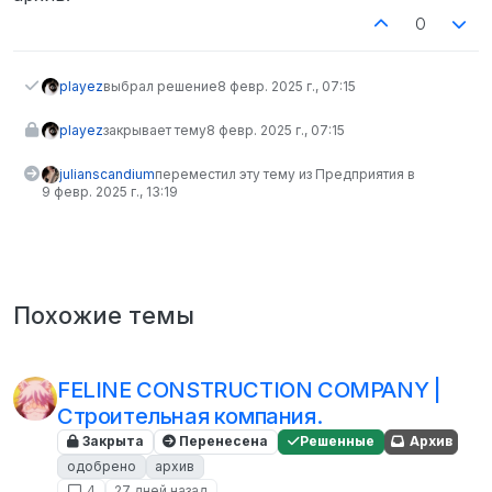
0
playez
выбрал решение
8 февр. 2025 г., 07:15
playez
закрывает тему
8 февр. 2025 г., 07:15
julianscandium
переместил эту тему из Предприятия в
9 февр. 2025 г., 13:19
Похожие темы
FELINE CONSTRUCTION COMPANY |
Строительная компания.
Закрыта
Перенесена
Решенные
Архив
одобрено
архив
4
27 дней назад