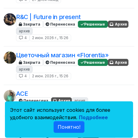
R&C | Future in present
Закрыта
Перенесена
Решенные
Архив
архив
4
2 июн. 2026 г., 15:26
Цветочный магазин «Florentia»
Закрыта
Перенесена
Решенные
Архив
архив
4
2 июн. 2026 г., 15:26
ACE
Перенесена
Архив
архив
4
27 апр. 2025 г., 11:30
Этот сайт использует cookies для более
удобного взаимодействия.
Подробнее
Third shift of the Dobrograd Police
Понятно!
Department