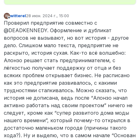
witterel
28 июн. 2024 г., 15:00
W
отредактировано
Не в сети
Проверил предприятие совместно с
@DEADKENNEDY. Оформление и дубликат
вопросов не вызывают, но вот история - другое
дело. Слишком мало текста, предприятие не
раскрыто, история сухая. Как-то всё волшебно:
Алонзо решает стать предпринимателем, с
лёгкостью получает поддержку от отца и без
всяких проблем открывает бизнес. Не расписано
как это предприятие развивалось, с какими
трудностями сталкивалось. Можно сказать, что
история не дописана, ведь после “Алонзо начал
активно работать над своим проектом” ничего не
следует, кроме как “супер развитого дома моды
нашего времени”, который почему-то открылся в
достаточно маленьком городе (причины такого
хода?). Ну и выделю, что в самом начале “Основан