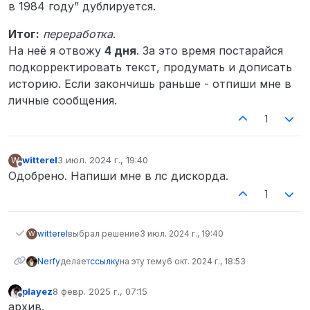
в 1984 году” дублируется.
Итог:
переработка
.
На неё я отвожу
4 дня
. За это время постарайся
подкорректировать текст, продумать и дописать
историю. Если закончишь раньше - отпиши мне в
личные сообщения.
1
witterel
3 июл. 2024 г., 19:40
W
отредактировано
Не в сети
Одобрено. Напиши мне в лс дискорда.
1
witterel
выбрал решение
3 июл. 2024 г., 19:40
W
Nerfy
делает
ссылку
на эту тему
6 окт. 2024 г., 18:53
playez
8 февр. 2025 г., 07:15
отредактировано
Не в сети
архив.