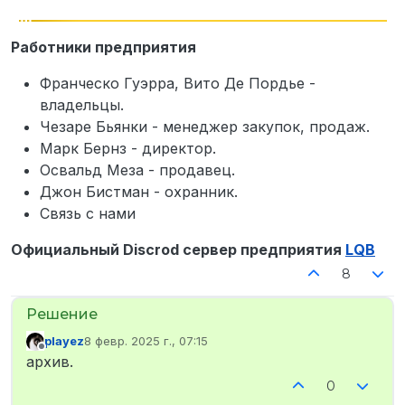
Работники предприятия
Франческо Гуэрра, Вито Де Пордье -
владельцы.
Чезаре Бьянки - менеджер закупок, продаж.
Марк Бернз - директор.
Освальд Меза - продавец.
Джон Бистман - охранник.
Связь с нами
Официальный Discrod сервер предприятия
LQB
8
playez
8 февр. 2025 г., 07:15
отредактировано
Не в сети
архив.
0