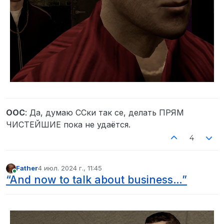
OOC
: Да, думаю ССки так се, делать ПРЯМ
ЧИСТЕЙШИЕ пока не удаётся.
4
Father
4 июл. 2024 г., 11:45
отредактировано
В сети
“And now to talk about business…”