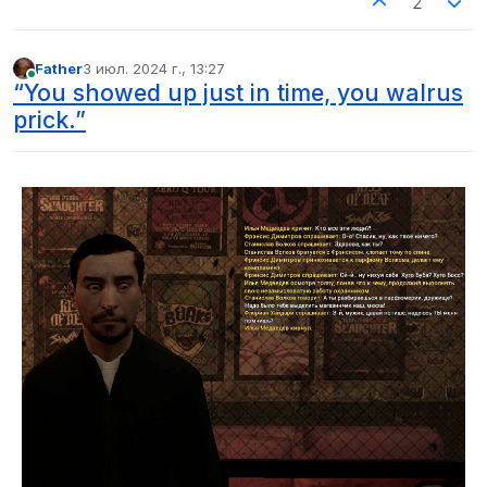
2
Father
3 июл. 2024 г., 13:27
отредактировано
В сети
“You showed up just in time, you walrus
prick.”