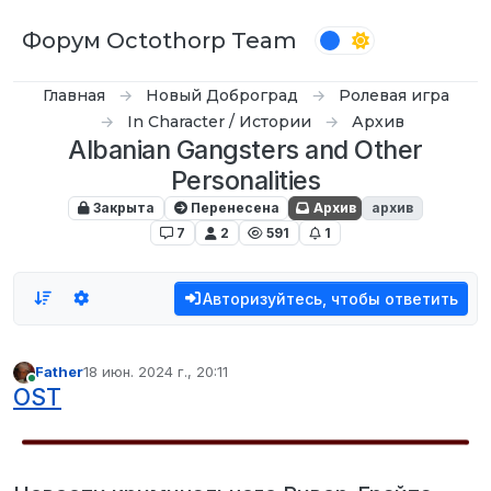
Перейти к содержимому
Форум Octothorp Team
Главная
Новый Доброград
Ролевая игра
In Character / Истории
Архив
Albanian Gangsters and Other
Personalities
Закрыта
Перенесена
Архив
архив
7
2
591
1
Авторизуйтесь, чтобы ответить
Father
18 июн. 2024 г., 20:11
отредактировано
В сети
OST