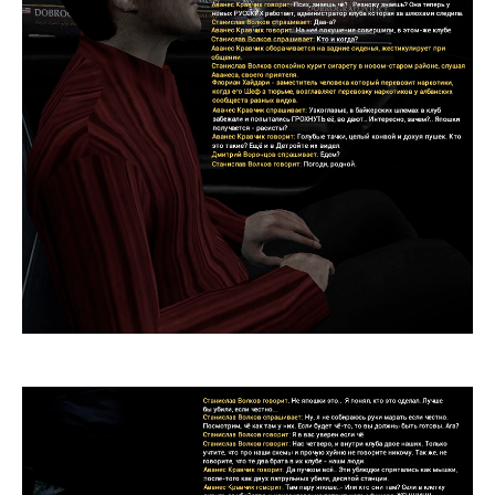
итальянской преступностью, это доказано
полицией, сегодня был проведён обыск его авто-
мастерской, там было найдено около 10
килограммов наркотических веществ, данные
продукты были найдены в грузовых машинах.
Третий, также связанный с ныне сказанными
группировками, впрочем сам является
гангстером - Давид Капллани, ранее уже отбывал
срок за преднамеренное убийство врага по
бизнесу Эрла Марроне. Все подозреваемые
ожидают суда, но Мы же всем понимаем что им
выйти сухими из ситуации невозможно.
2024.06.18 - Source: CNN