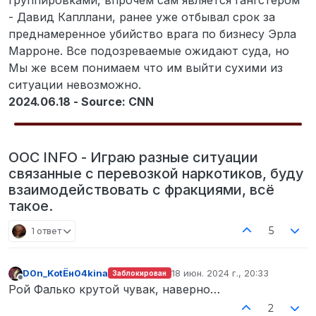
- Давид Капллани, ранее уже отбывал срок за
преднамеренное убийство врага по бизнесу Эрла
Марроне. Все подозреваемые ожидают суда, но
Мы же всем понимаем что им выйти сухими из
ситуации невозможно.
2024.06.18 - Source: CNN
OOC INFO - Играю разные ситуации
связанные с перевозкой наркотиков, буду
взаимодействовать с фракциями, всё
такое.
5
1 ответ
D0n_KotЁн04kina
18 июн. 2024 г., 20:33
Заблокирован
отредактировано
Не в сети
Рой Фалько крутой чувак, наверно…
2