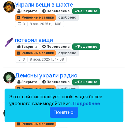
Украли вещи в шахте
Закрыта
Перенесена
Решенные
Решенные заявки
одобрено
3
8 авг. 2025 г., 11:08
потерял вещи
Закрыта
Перенесена
Решенные
Решенные заявки
одобрено
3
8 июл. 2025 г., 17:08
Демоны украли радио
Закрыта
Перенесена
Решенные
Решенные заявки
одобрено
3
7 июл. 2024 г., 08:20
Этот сайт использует cookies для более
удобного взаимодействия.
Подробнее
Обходяра украл вещи
Понятно!
Закрыта
Перенесена
Решенные
Решенные заявки