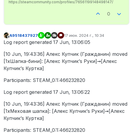
https://steamcommunity.com/profiles/76561199148498147/
0
A9518437927
17 июн. 2024 г., 10:34
отредактировано
Не в сети
Log report generated 17 Jun, 13:06:05
[10 Jun, 19:43:36] Алекс Купчик (Гражданин) moved
[1xШапка-бини]: [Алекс Купчик’s Руки]➞[Алекс
Купчик’s Куртка]
Participants: STEAM_0:1:466232820
Log report generated 17 Jun, 13:06:22
[10 Jun, 19:43:36] Алекс Купчик (Гражданин) moved
[1xМеховая шапка]: [Алекс Купчик’s Руки]➞[Алекс
Купчик’s Куртка]
Participants: STEAM_0:1:466232820