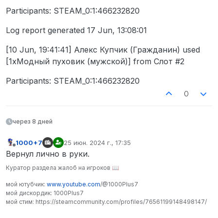
Participants: STEAM_0:1:466232820
Log report generated 17 Jun, 13:08:01
[10 Jun, 19:41:41] Алекс Купчик (Гражданин) used
[1xМодный пуховик (мужской)] from Слот #2
Participants: STEAM_0:1:466232820
0
через 8 дней
1000+7
25 июн. 2024 г., 17:35
отредактировано
Не в сети
Вернул лично в руки.
Куратор раздела жалоб на игроков 📖
мой ютубчик:
www.youtube.com
/@1000Plus7
мой дискордик: 1000Plus7
мой стим: https://steamcommunity.com/profiles/76561199148498147/