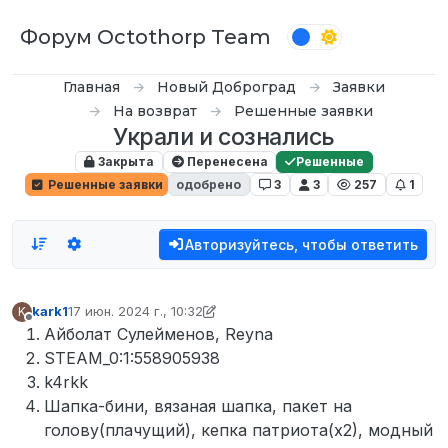
Перейти к содержимому
Форум Octothorp Team
Главная
Новый Доброград
Заявки
На возврат
Решенные заявки
Украли и сознались
Закрыта
Перенесена
Решенные
Решенные заявки
одобрено
3
3
257
1
Авторизуйтесь, чтобы ответить
kark1
17 июн. 2024 г., 10:32
K
отредактировано kark1
Не в сети
Айболат Сулейменов, Reyna
STEAM_0:1:558905938
k4rkk
Шапка-бини, вязаная шапка, пакет на
голову(плачущий), кепка патриота(х2), модный