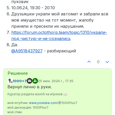
пуховик
10.06.24, 19:30 - 20:10
Друзьяшки украли мой автомат и забрали всё
моё имущество на тот момент, жалобу
приняли и пресекли их нарушения.
https://forum.octothorp.team/topic/1310/украли-
под-чистую-и-не-сознались
Да.
@
A9518437927
- разбирающий
0
1000+7
25 июн. 2024 г., 17:35
отредактировано
Не в сети
Вернул лично в руки.
Куратор раздела жалоб на игроков 📖
мой ютубчик:
www.youtube.com
/@1000Plus7
мой дискордик: 1000Plus7
мой стим: