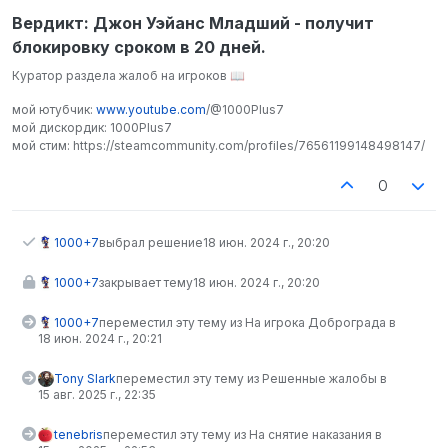
Вердикт: Джон Уэйанс Младший - получит
блокировку сроком в 20 дней.
Куратор раздела жалоб на игроков 📖
мой ютубчик:
www.youtube.com
/@1000Plus7
мой дискордик: 1000Plus7
мой стим: https://steamcommunity.com/profiles/76561199148498147/
0
1000+7
выбрал решение
18 июн. 2024 г., 20:20
1000+7
закрывает тему
18 июн. 2024 г., 20:20
1000+7
переместил эту тему из На игрока Доброграда в
18 июн. 2024 г., 20:21
Tony Slark
переместил эту тему из Решенные жалобы в
15 авг. 2025 г., 22:35
tenebris
переместил эту тему из На снятие наказания в