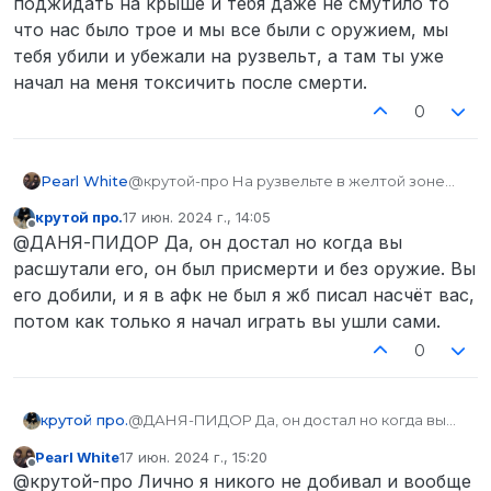
поджидать на крыше и тебя даже не смутило то
что нас было трое и мы все были с оружием, мы
тебя убили и убежали на рузвельт, а там ты уже
начал на меня токсичить после смерти.
0
Pearl White
@крутой-про На рузвельте в желтой зоне
прям рядом с переулком мы наставили на
крутой про.
17 июн. 2024 г., 14:05
вас стволы, твой друг решил достать оружие
отредактировано
Не в сети
@ДАНЯ-ПИДОР Да, он достал но когда вы
и умер, потом ты встал в афк прям во время
рп я на это закрыл глаза и не подал жб, еще
расшутали его, он был присмерти и без оружие. Вы
ты зачем-то пошел на линкольн где у нас
его добили, и я в афк не был я жб писал насчёт вас,
была перестрелка с муниками и начал нас
потом как только я начал играть вы ушли сами.
поджидать на крыше и тебя даже не смутило
то что нас было трое и мы все были с
0
оружием, мы тебя убили и убежали на
рузвельт, а там ты уже начал на меня
токсичить после смерти.
крутой про.
@ДАНЯ-ПИДОР Да, он достал но когда вы
расшутали его, он был присмерти и без
Pearl White
17 июн. 2024 г., 15:20
оружие. Вы его добили, и я в афк не был я жб
отредактировано
Не в сети
@крутой-про Лично я никого не добивал и вообще
писал насчёт вас, потом как только я начал