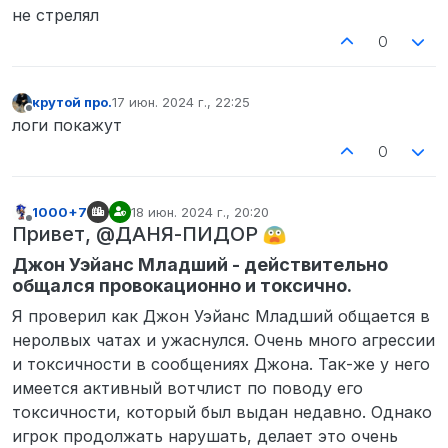
играть вы ушли сами.
не стрелял
0
крутой про.
17 июн. 2024 г., 22:25
отредактировано
Не в сети
логи покажут
0
1000+7
18 июн. 2024 г., 20:20
отредактировано
Не в сети
Привет, @ДАНЯ-ПИДОР
Джон Уэйанс Младший - действительно
общался провокационно и токсично.
Я проверил как Джон Уэйанс Младший общается в
неролвых чатах и ужаснулся. Очень много агрессии
и токсичности в сообщениях Джона. Так-же у него
имеется активный вотчлист по поводу его
токсичности, который был выдан недавно. Однако
игрок продолжать нарушать, делает это очень