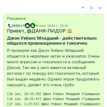
0
1000+7
18 июн. 2024 г., 20:20
отредактировано
Не в сети
Привет, @ДАНЯ-ПИДОР
Джон Уэйанс Младший - действительно
общался провокационно и токсично.
Я проверил как Джон Уэйанс Младший
общается в неролвых чатах и ужаснулся. Очень
много агрессии и токсичности в сообщениях
Джона. Так-же у него имеется активный
вотчлист по поводу его токсичности, который
был выдан недавно. Однако игрок продолжать
нарушать, делает это очень грубо:
[16 Jun, 20:55:39] Джон Уэйанс Младший (Гражданин) s
[16 Jun, 20:55:47] Джон Уэйанс Младший (Гражданин) s
[17 Jun, 1:23:01] Джон Уэйанс Младший (Гражданин) su