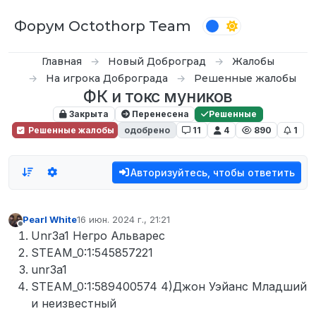
Перейти к содержимому
Форум Octothorp Team
Главная
Новый Доброград
Жалобы
На игрока Доброграда
Решенные жалобы
ФК и токс муников
Закрыта
Перенесена
Решенные
Решенные жалобы
одобрено
11
4
890
1
Авторизуйтесь, чтобы ответить
Pearl White
16 июн. 2024 г., 21:21
отредактировано
Не в сети
Unr3a1 Негро Альварес
STEAM_0:1:545857221
unr3a1
STEAM_0:1:589400574 4)Джон Уэйанс Младший
и неизвестный