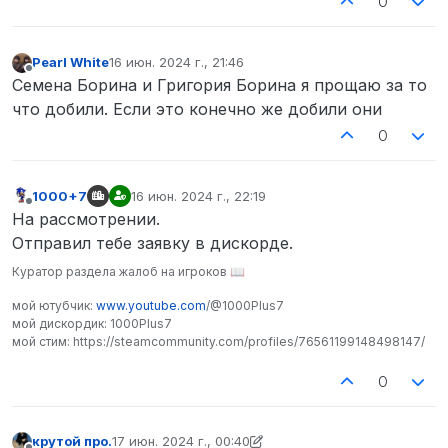
0
Pearl White
16 июн. 2024 г., 21:46
отредактировано
Не в сети
Семена Борина и Григория Борина я прощаю за то
что добили. Если это конечно же добили они
0
1000+7
16 июн. 2024 г., 22:19
отредактировано
Не в сети
На рассмотрении.
Отправил тебе заявку в дискорде.
Куратор раздела жалоб на игроков 📖
мой ютубчик:
www.youtube.com
/@1000Plus7
мой дискордик: 1000Plus7
мой стим: https://steamcommunity.com/profiles/76561199148498147/
0
крутой про.
17 июн. 2024 г., 00:40