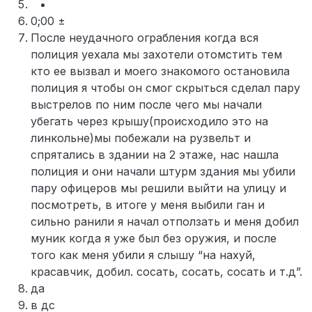
0;00 ±
После неудачного ограбления когда вся
полиция уехала мы захотели отомстить тем
кто ее вызвал и моего знакомого остановила
полиция я чтобы он смог скрыться сделал пару
выстрелов по ним после чего мы начали
убегать через крышу(происходило это на
линкольне)мы побежали на рузвельт и
спрятались в здании на 2 этаже, нас нашла
полиция и они начали штурм здания мы убили
пару офицеров мы решили выйти на улицу и
посмотреть, в итоге у меня выбили ган и
сильно ранили я начал отползать и меня добил
муник когда я уже был без оружия, и после
того как меня убили я слышу “на нахуй,
красавчик, добил. сосать, сосать, сосать и т.д”.
да
в дс