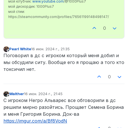
мой ютубчик:
www.youtube.com
/@1000Plus7
мой дискордик: 1000Plus7
мой стим:
https://steamcommunity.com/profiles/76561199148498147/
0
Pearl White
16 июн. 2024 г., 21:35
отредактировано
Не в сети
Поговорил в дс с игроком который меня добил и
мы обсудили ситу. Вообще его я прощаю а того кто
токсичил нет.
0
Walther
16 июн. 2024 г., 21:45
отредактировано
Не в сети
С игроком Негро Альварес все обговорили в дс
решили мирно разойтись. Прощает Семена Борина
и меня Григория Борина. Док-ва
https://imgur.com/a/Bf8VodN