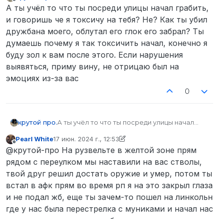
отредактировано крутой про.
Не в сети
А ты учёл то что ты посреди улицы начал грабить,
и говоришь че я токсичу на тебя? Не? Как ты убил
дружбана моего, облутал его глок его забрал? Ты
думаешь почему я так токсичить начал, конечно я
буду зол к вам после этого. Если нарушения
выявяться, приму вину, не отрицаю был на
эмоциях из-за вас
0
крутой про.
А ты учёл то что ты посреди улицы начал
грабить, и говоришь че я токсичу на тебя?
Pearl White
17 июн. 2024 г., 12:53
Не? Как ты убил дружбана моего, облутал
отредактировано Pearl White
Не в сети
@крутой-про На рузвельте в желтой зоне прям
его глок его забрал? Ты думаешь почему я
так токсичить начал, конечно я буду зол к
рядом с переулком мы наставили на вас стволы,
вам после этого. Если нарушения выявяться,
твой друг решил достать оружие и умер, потом ты
приму вину, не отрицаю был на эмоциях из-за
встал в афк прям во время рп я на это закрыл глаза
вас
и не подал жб, еще ты зачем-то пошел на линкольн
где у нас была перестрелка с муниками и начал нас