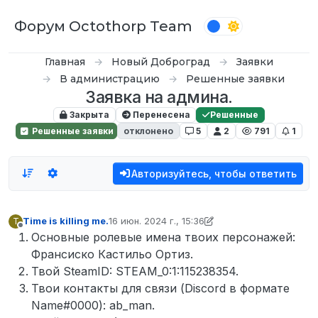
Перейти к содержимому
Форум Octothorp Team
Главная
Новый Доброград
Заявки
В администрацию
Решенные заявки
Заявка на админа.
Закрыта
Перенесена
Решенные
Решенные заявки
отклонено
5
2
791
1
Авторизуйтесь, чтобы ответить
Time is killing me.
16 июн. 2024 г., 15:36
T
отредактировано VONDIK
Не в сети
Основные ролевые имена твоих персонажей:
Франсиско Кастильо Ортиз.
Твой SteamID: STEAM_0:1:115238354.
Твои контакты для связи (Discord в формате
Name#0000): ab_man.