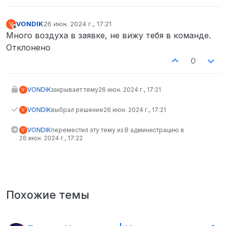
VONDIK
26 июн. 2024 г., 17:21
V
отредактировано
Не в сети
Много воздуха в заявке, не вижу тебя в команде.
Отклонено
0
VONDIK
закрывает тему
26 июн. 2024 г., 17:21
V
VONDIK
выбрал решение
26 июн. 2024 г., 17:21
V
VONDIK
переместил эту тему из В администрацию в
V
26 июн. 2024 г., 17:22
Похожие темы