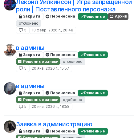
Лекоил Уилкинсон | Игра запрещенной
роли | Поставленного персонажа
Закрыта
Перенесена
Решенные
Архив
отклонено
5
13 февр. 2026 г., 20:48
в админы
Закрыта
Перенесена
Решенные
Решенные заявки
отклонено
5
20 янв. 2026 г., 15:57
в админы
Закрыта
Перенесена
Решенные
Решенные заявки
одобрено
5
20 янв. 2026 г., 18:58
Заявка в администрацию
Закрыта
Перенесена
Решенные
Решенные заявки
отклонено