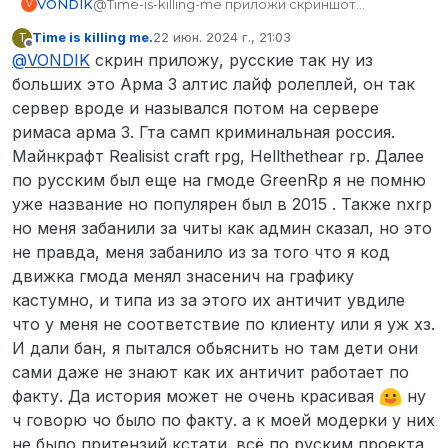
VONDIK
@Time-is-killing-me приложи скриншот
V
наигранного времени через imgur и укажи в 9
Time is killing me.
22 июн. 2024 г., 21:03
T
пункте более конкретные проекты, на которых у
отредактировано
Не в сети
@
VONDIK
скрин приложу, русские так ну из
тебя был опыт. Просто перечисления игр не
хватит, нужны названия конкретных проектов,
больших это Арма 3 алтис лайф ролеплей, он так
особенно русскоязычных
сервер вроде и назывался потом на сервере
римаса арма 3. Гта самп криминальная россия.
Майнкрафт Realisist craft rpg, Hellthethear rp. Далее
по русским был еще на гмоде GreenRp я не помню
уже название но популярен был в 2015 . Также nxrp
но меня забанили за читы как админ сказал, но это
не правда, меня забанило из за того что я код
движка гмода менял знасенич на графику
кастумно, и типа из за этого их античит увдиле
что у меня не соответствие по клиенту или я уж хз.
И дали бан, я пытался обьяснить но там дети они
сами даже не знают как их античит работает по
факту. Да история может не очень красивая
ну
ч говорю чо было по факту. а к моей модерки у них
не было притензий кстати. всё по руским проекта