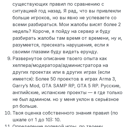
существующих правил по сравнению с
ситуацией год назад. Я рад, что вы привлекли
больше игроков, но вы явно не успеваете со
всеми разбираться. Мои жалобы висят более 2
недель? Короче, я пойду на сервер и буду
разбирать жалобы там время от времени, ну и,
разумеется, пресекать нарушения, если я
своими глазами буду видеть ерунду.
Развернутое описание твоего опыта как
хелпера/модератора/администратора на
других проектах или в других играх (если
имеется): Более 50 проектов в играх Arma 3,
Garry’s Mod, GTA SAMP RP, GTA 5 RP. Русские,
английские, испанские проекты — я где только
не был админом. но у меня уклон в серьёзное
рп больше.
Твоя оценка собственного знания правил (по
шкале от 1 до 10): 10.
Определение ролевой игры, по твоему