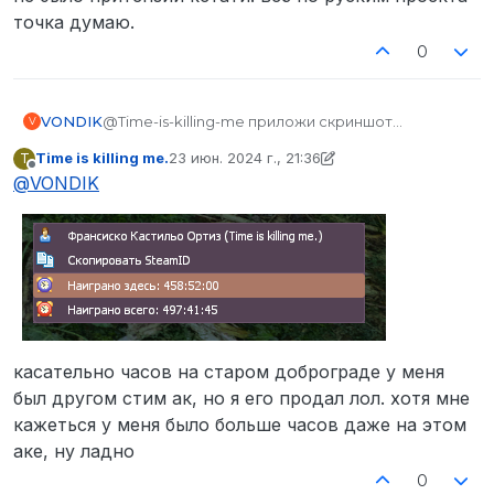
точка думаю.
0
VONDIK
@Time-is-killing-me приложи скриншот
V
наигранного времени через imgur и укажи в 9
Time is killing me.
23 июн. 2024 г., 21:36
T
пункте более конкретные проекты, на которых у
отредактировано Time is killing me.
Не в сети
@
VONDIK
тебя был опыт. Просто перечисления игр не
хватит, нужны названия конкретных проектов,
особенно русскоязычных
касательно часов на старом доброграде у меня
был другом стим ак, но я его продал лол. хотя мне
кажеться у меня было больше часов даже на этом
аке, ну ладно
0