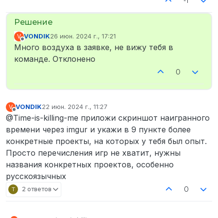
-1
VONDIK
26 июн. 2024 г., 17:21
V
отредактировано
Не в сети
Много воздуха в заявке, не вижу тебя в
команде. Отклонено
0
VONDIK
22 июн. 2024 г., 11:27
V
отредактировано
Не в сети
@Time-is-killing-me приложи скриншот наигранного
времени через imgur и укажи в 9 пункте более
конкретные проекты, на которых у тебя был опыт.
Просто перечисления игр не хватит, нужны
названия конкретных проектов, особенно
русскоязычных
0
T
2 ответов