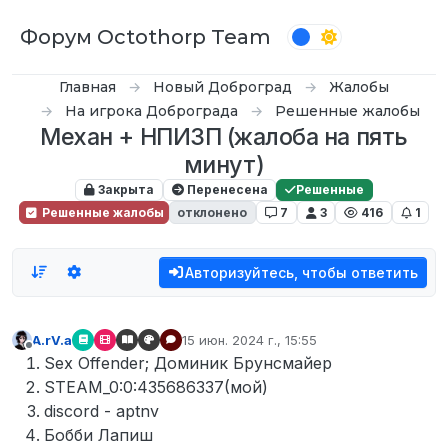
Перейти к содержимому
Форум Octothorp Team
Главная
Новый Доброград
Жалобы
На игрока Доброграда
Решенные жалобы
Механ + НПИЗП (жалоба на пять
минут)
Закрыта
Перенесена
Решенные
Решенные жалобы
отклонено
7
3
416
1
Авторизуйтесь, чтобы ответить
A.rV.a
15 июн. 2024 г., 15:55
отредактировано
Не в сети
Sex Offender; Доминик Брунсмайер
STEAM_0:0:435686337(мой)
discord - aptnv
Бобби Лапиш