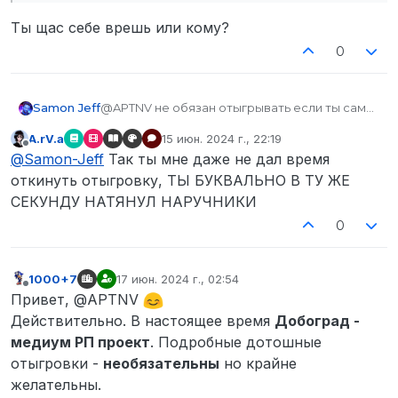
Ты щас себе врешь или кому?
0
@APTNV не обязан отыгрывать если ты сам
Samon Jeff
не кинешь отыгровку и в любом случае твой
A.rV.a
15 июн. 2024 г., 22:19
нож был запрещен, каким он не мог быть.
отредактировано
Не в сети
@
Samon-Jeff
Так ты мне даже не дал
@
Samon-Jeff
Так ты мне даже не дал время
Ты ничего не кинул и даже не написал в лоос
время откинуть отыгровку, ТЫ
что хотел бы кинуть отыгровку, для это у тебя
откинуть отыгровку, ТЫ БУКВАЛЬНО В ТУ ЖЕ
Ты щас себе врешь или кому?
БУКВАЛЬНО В ТУ ЖЕ СЕКУНДУ
было достаточно время.
СЕКУНДУ НАТЯНУЛ НАРУЧНИКИ
НАТЯНУЛ НАРУЧНИКИ
0
1000+7
17 июн. 2024 г., 02:54
отредактировано
Не в сети
Привет, @APTNV
Действительно. В настоящее время
Добоград -
медиум РП проект
. Подробные дотошные
отыгровки -
необязательны
но крайне
желательны.