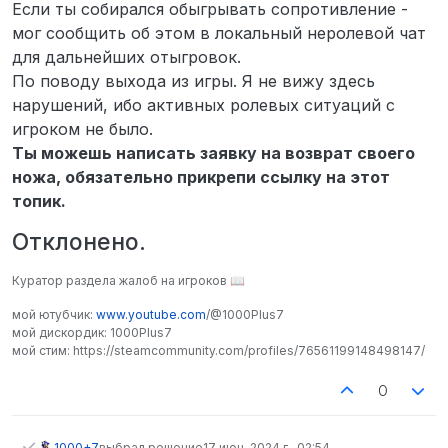
Если ты собирался обыгрывать сопротивление -
мог сообщить об этом в локальный неролевой чат
для дальнейших отыгровок.
По поводу выхода из игры. Я не вижу здесь
нарушений, ибо активных ролевых ситуаций с
игроком не было.
Ты можешь написать заявку на возврат своего
ножа, обязательно прикрепи ссылку на этот
топик.
Отклонено.
Куратор раздела жалоб на игроков 📖
мой ютубчик:
www.youtube.com
/@1000Plus7
мой дискордик: 1000Plus7
мой стим: https://steamcommunity.com/profiles/76561199148498147/
0
1000+7
выбрал решение
17 июн. 2024 г., 02:54