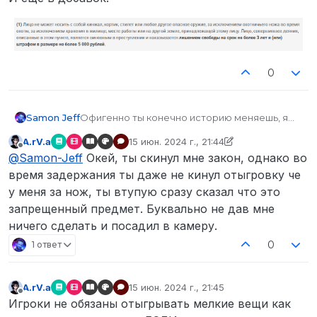
0
Samon Jeff
Офигенно ты конечно историю меняешь, я
ливнул по другой причине т.к. были дела.
A.rV.a
15 июн. 2024 г., 21:44
Игроки не обязаны отыграть мелкие вещи
отредактировано A.rV.a
Не в сети
@
Samon-Jeff
Окей, ты скинул мне закон, однако во
как надевание наручников (если у другого
отсутствует отыгровки сопротивление) или
время задержания ты даже не кинул отыгровку че
упаковку предметов в зип. Это я если что
у меня за нож, ты втупую сразу сказал что это
цитирую ответ ролевого менеджера, если
запрещенный предмет. Буквально не дав мне
недостаточно, то другие нормальные админы
ничего сделать и посадил в камеру.
тоже могут это подтвердить с примером
1000+7.
0
1 ответ
И еще в добавок:
A.rV.a
15 июн. 2024 г., 21:45
отредактировано
Не в сети
Игроки не обязаны отыгрывать мелкие вещи как