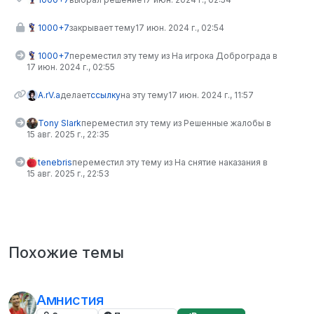
1000+7
закрывает тему
17 июн. 2024 г., 02:54
1000+7
переместил эту тему из На игрока Доброграда в
17 июн. 2024 г., 02:55
A.rV.a
делает
ссылку
на эту тему
17 июн. 2024 г., 11:57
Tony Slark
переместил эту тему из Решенные жалобы в
15 авг. 2025 г., 22:35
tenebris
переместил эту тему из На снятие наказания в
15 авг. 2025 г., 22:53
Похожие темы
Амнистия