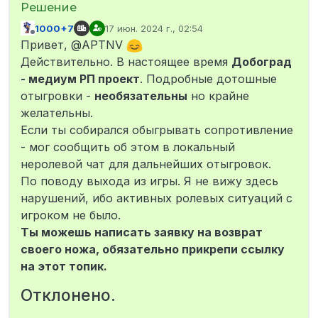
1000+7
17 июн. 2024 г., 02:54
отредактировано
Не в сети
Привет, @APTNV
Действительно. В настоящее время
Добоград
- медиум РП проект
. Подробные дотошные
отыгровки -
необязательны
но крайне
желательны.
Если ты собирался обыгрывать сопротивление
- мог сообщить об этом в локальный
неролевой чат для дальнейших отыгровок.
По поводу выхода из игры. Я не вижу здесь
нарушений, ибо активных ролевых ситуаций с
игроком не было.
Ты можешь написать заявку на возврат
своего ножа, обязательно прикрепи ссылку
на этот топик.
Отклонено.