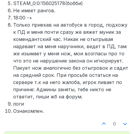
STEAM_0:0:156025178(бобби)
Не имеет рангов.
18:00 -+
Только приехав на автобусе в город, подхожу
к ПД и меня почти сразу же вяжет муник за
комендантский час. Никак не отыгрывая
надевает на меня наручники, ведет в ПД, там
же изымает у меня нож, мои возгласы про то
что это не нарушение закона он игнорирует.
Пакует нож аналогично без отыгровок и садит
на средний срок. При просьбе остаться на
сервере т.к на него жалоба, игрок ливает по
причине: Админы заняты, тебе никто не
ответит, пиши жб на форум.
логи
Ознакомлен.
0