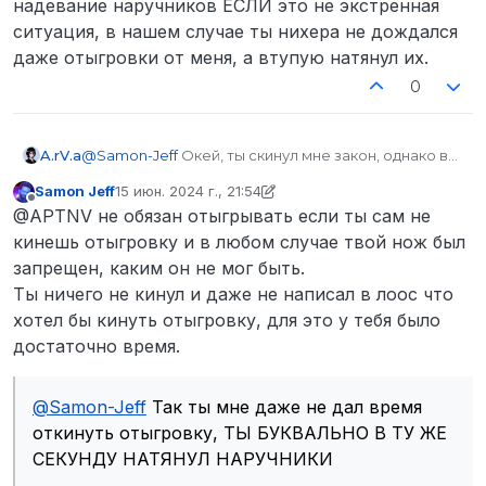
надевание наручников ЕСЛИ это не экстренная
ситуация, в нашем случае ты нихера не дождался
даже отыгровки от меня, а втупую натянул их.
0
A.rV.a
@
Samon-Jeff
Окей, ты скинул мне закон, однако во
время задержания ты даже не кинул отыгровку че
Samon Jeff
15 июн. 2024 г., 21:54
у меня за нож, ты втупую сразу сказал что это
отредактировано Samon Jeff
Не в сети
@APTNV не обязан отыгрывать если ты сам не
запрещенный предмет. Буквально не дав мне
ничего сделать и посадил в камеру.
кинешь отыгровку и в любом случае твой нож был
запрещен, каким он не мог быть.
Ты ничего не кинул и даже не написал в лоос что
хотел бы кинуть отыгровку, для это у тебя было
достаточно время.
@
Samon-Jeff
Так ты мне даже не дал время
откинуть отыгровку, ТЫ БУКВАЛЬНО В ТУ ЖЕ
СЕКУНДУ НАТЯНУЛ НАРУЧНИКИ