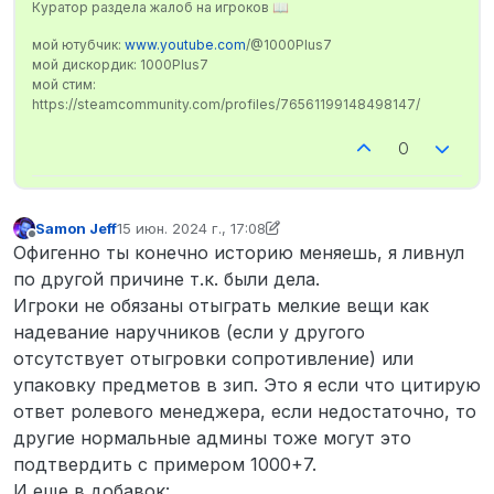
Куратор раздела жалоб на игроков 📖
мой ютубчик:
www.youtube.com
/@1000Plus7
мой дискордик: 1000Plus7
мой стим:
https://steamcommunity.com/profiles/76561199148498147/
0
Samon Jeff
15 июн. 2024 г., 17:08
отредактировано Samon Jeff
Не в сети
Офигенно ты конечно историю меняешь, я ливнул
по другой причине т.к. были дела.
Игроки не обязаны отыграть мелкие вещи как
надевание наручников (если у другого
отсутствует отыгровки сопротивление) или
упаковку предметов в зип. Это я если что цитирую
ответ ролевого менеджера, если недостаточно, то
другие нормальные админы тоже могут это
подтвердить с примером 1000+7.
И еще в добавок: