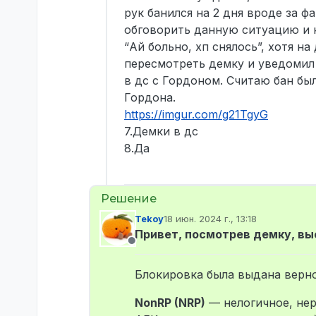
рук банился на 2 дня вроде за ф
обговорить данную ситуацию и н
“Ай больно, хп снялось”, хотя н
пересмотреть демку и уведомил 
в дс с Гордоном. Считаю бан бы
Гордона.
https://imgur.com/g21TgyG
7.Демки в дс
8.Да
Tekoy
18 июн. 2024 г., 13:18
отредактировано
Привет, посмотрев демку, вы
Не в сети
Блокировка была выдана верно
NonRP (NRP)
— нелогичное, нер