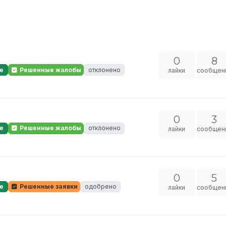
0
8
е
Решенные жалобы
отклонено
лайки
сообщен
0
3
е
Решенные жалобы
отклонено
лайки
сообщен
0
5
е
Решенные заявки
одобрено
лайки
сообщен