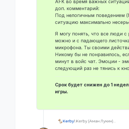
AFK во время важных ситуаций
доп. комментарий:
Под нелогичным поведением (N
ситуацию максимально несерь
Я могу понять, что все люди 
можно и с падающего листочк
микрофона. Ты своими действи
Никому бы не понравилось, ес
минут в войс чат. Эмоции - э
следующий раз не тянись к кно
Срок будет снижен до 1 недел
игры.
Kerby
1.Kerby (Аман Лукин)
2.STEAM_0:1:112271313