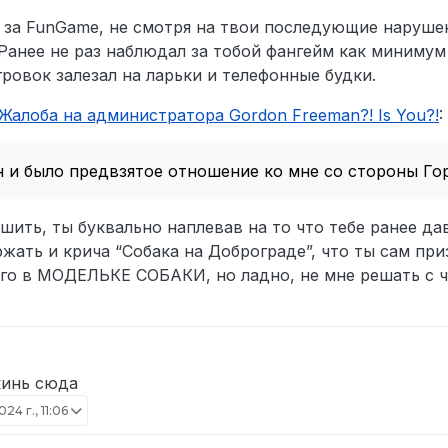
 за FunGame, не смотря на твои последующие наруше
@
gordonfreeman
Ранее не раз наблюдал за тобой фангейм как минимум
отел осмотреть дома, чтобы в будущем закраймить и мельком, у
ровок залезал на ларьки и телефонные будки.
ым, я смеялся над ней (полную ситуацию покажу на демке), глав
й больно (важный момент), не отыграв уехав, затем через некото
Жалоба на администратора Gordon Freeman?! Is You?!
:
ел узнать, что человек скажет”, то есть уже заранее как будто н
е было и демку не видел (так как его ввели в заблуждение, а он эт
ошение так как я уже от его рук банился на 2 дня вроде за фанге
 и было предвзятое отношение ко мне со стороны Го
на 2 недели. Я хотел обговорить данную ситуацию и не соглашал
 что я говорил: “Ай больно, хп снялось”, хотя на демке слышно, 
 решил пересмотреть демку и уведомил об этом, и в этот момент
шить, ты буквально наплевав на то что тебе ранее да
р в дс с Гордоном. Считаю бан был не правомерен и было предвз
жать и крича “Собака на Доброграде”, что ты сам при
го в МОДЕЛЬКЕ СОБАКИ, но ладно, не мне решать с ч
кинь сюда
24 г., 11:06