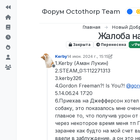
Перейти к содержимому
Форум Octothorp Team
Главная
Новый Доб
Жалоба на
Закрыта
Перенесена
Р
Kerby
14 июн. 2024 г., 15:15
отредактировано Tekoy
1.Kerby (Аман Лукин)
Не в сети
2.STEAM_0:1:112271313
3.kerby326
4.Gordon Freeman?! Is You?!
@
gor
5.14.06.24 17:20
6.Приехав на Джефферсон хотел 
собаку, это показалось мне оче
главное то, что получив урон от
через некоторое время меня тп Г
заранее как будто на мой счет вы
ввели в заблуждение, а он это н