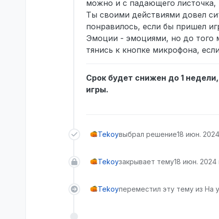
можно и с падающего листочка,
Ты своими действиями довел си
понравилось, если бы пришел игр
Эмоции - эмоциями, но до того 
тянись к кнопке микрофона, если
Срок будет снижен до 1 недели
игры.
Tekoy
выбрал решение
18 июн. 2024 
Tekoy
закрывает тему
18 июн. 2024 г
Tekoy
переместил эту тему из На 