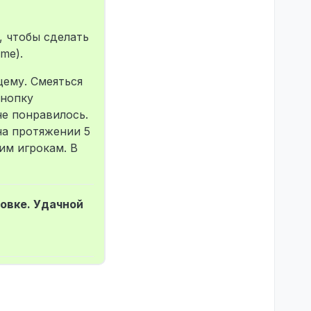
, чтобы сделать
me).
щему. Смеяться
кнопку
е понравилось.
на протяжении 5
им игрокам. В
ровке. Удачной