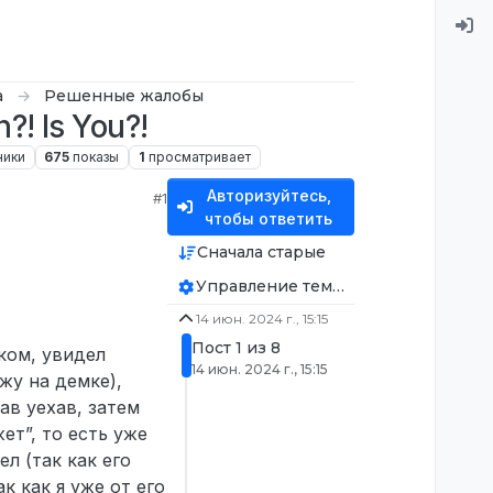
а
Решенные жалобы
! Is You?!
ники
675
показы
1
просматривает
Авторизуйтесь,
#1
чтобы ответить
Сначала старые
Управление темой
14 июн. 2024 г., 15:15
Пост 1 из 8
ком, увидел
14 июн. 2024 г., 15:15
жу на демке),
ав уехав, затем
ет”, то есть уже
ел (так как его
к как я уже от его