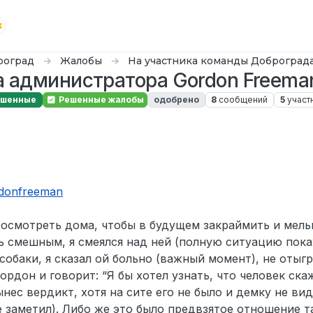
роград
Жалобы
На участника команды Доброград
 администратора Gordon Freeman?
ешенные
Решенные жалобы
одобрено
8
сообщений
5
участ
donfreeman
осмотреть дома, чтобы в будущем закраймить и мель
нь смешным, я смеялся над ней (полную ситуацию пока
 собаки, я сказал ой больно (важный момент), не отыгр
ордон и говорит: “Я бы хотел узнать, что человек скаж
нес вердикт, хотя на сите его не было и демку не вид
е заметил). Либо же это было предвзятое отношение та