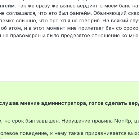
ангейм. Так же сразу же вынес вердикт о моем бане на 
е соглашался, что это был фангейм. Обвиняющий сказа
а демке слышно, что про хп я не говорил. На всякий сл
об этом, и в этот момент мне прилетает бан со сроко
л не правомерен и было предвзятое отношение ко мне
слушав мнение администратора, готов сделать вер
, но срок был завышен. Нарушение правила NonRp, ц
олевое поведение, к нему также приравнивается выхо