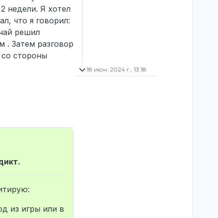
2 недели. Я хотел
л, что я говорил:
учай решил
м . Затем разговор
 со стороны
18 июн. 2024 г., 13:18
дикт.
итирую:
д из игры или в