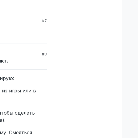
#7
#8
кт.
тирую:
 из игры или в
чтобы сделать
).
му. Смеяться