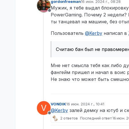
gordonfreeman
16 июн. 2024 г., 08:28
3.kerby326
отредактировано
Мужик, я тебе выдал блокировку
4.Gordon Freeman?! Is You?!
Не в сети
5.14.06.24 17:20
PowerGaming. Почему 2 недели? 
6.Приехав на Джефферсон х
ты танцевал на машине, без отыг
показалось мне очень смешн
урон от собаки, я сказал о
Пользователь
@
Kerby
написал в
Гордон и говорит: “Я бы хот
вердикт, хотя на сите его н
же это было предвзятое отн
Считаю бан был не правомерен
вынес вердикт о моем бане 
фангейм. Обвиняющий сказал,
говорил. На всякий случай
Мне нет смысла тебя как либо ду
со сроком . Затем разгово
фангейм пришел и начал в воис р
мне со стороны Гордона.
Не знаю что может быть смешно
https://imgur.com/g21TgyG
7.Демки в дс
8.Да
VONDIK
16 июн. 2024 г., 10:41
V
отредактировано
@
Kerby
залей демку на ютуб и с
Не в сети
2 ответов
Последний ответ
16 июн. 20