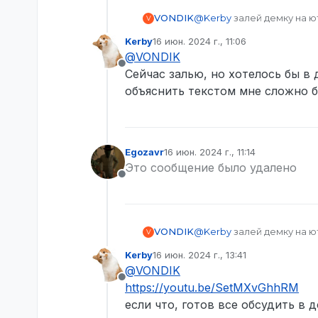
VONDIK
@
Kerby
залей демку на ю
V
Kerby
16 июн. 2024 г., 11:06
отредактировано
@
VONDIK
Не в сети
Сейчас залью, но хотелось бы в 
объяснить текстом мне сложно б
Egozavr
16 июн. 2024 г., 11:14
отредактировано
Это сообщение было удалено
Не в сети
VONDIK
@
Kerby
залей демку на ю
V
Kerby
16 июн. 2024 г., 13:41
отредактировано
@
VONDIK
Не в сети
https://youtu.be/SetMXvGhhRM
если что, готов все обсудить в д