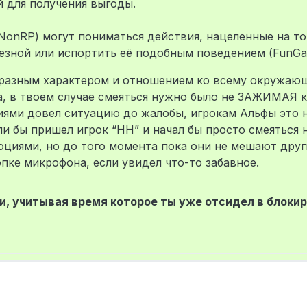
 для получения выгоды.
onRP) могут пониматься действия, нацеленные на то
езной или испортить её подобным поведением (FunGa
с разным характером и отношением ко всему окружаю
а, в твоем случае смеяться нужно было не ЗАЖИМАЯ 
ями довел ситуацию до жалобы, игрокам Альфы это н
ли бы пришел игрок “НН” и начал бы просто смеяться 
моциями, но до того момента пока они не мешают друг
пке микрофона, если увидел что-то забавное.
и, учитывая время которое ты уже отсидел в блоки