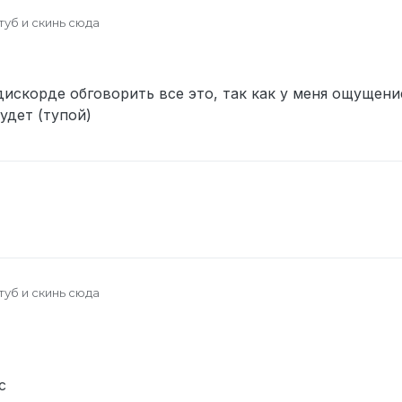
туб и скинь сюда
дискорде обговорить все это, так как у меня ощущение
удет (тупой)
туб и скинь сюда
с