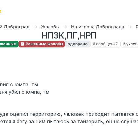
й Доброград
Жалобы
На игрока Доброграда
НПЗК,ПГ,НРП
ешенные
Решенные жалобы
одобрено
3
сообщений
2
участ
убил с юмпа, тм
еня убил с юмпа, тм
уда оцепил территорию, человек приходит пытается о
тся я бегу за ним пытаюсь за тайзерить, он не слушае