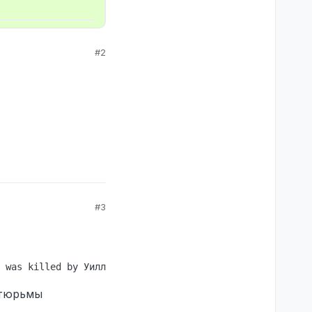
#2
#3
 тюрьмы