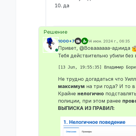
да
1000+7
14 июн. 2024 г., 06:35
отредактировано
Привет, @Воваааааа-адиида
В сети
Тебя действительно убили без
Не трудно догадаться что Уилл
максимум
на три года? И то в
Крайне
нелогично
подставлять 
полиции, при этом ранее
пров
ВЫПИСКА ИЗ ПРАВИЛ: