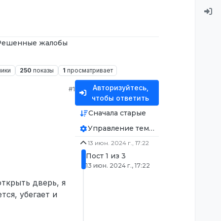
Решенные жалобы
ники
250
показы
1
просматривает
Авторизуйтесь,
#1
чтобы ответить
Сначала старые
Управление темой
13 июн. 2024 г., 17:22
Пост 1 из 3
13 июн. 2024 г., 17:22
ткрыть дверь, я
тся, убегает и