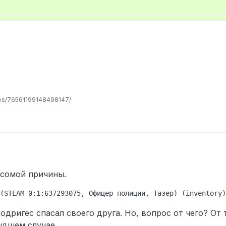
les/76561199148498147/
есомой причины.
Родригес спасал своего друга. Но, вопрос от чего? От
удшем случае.