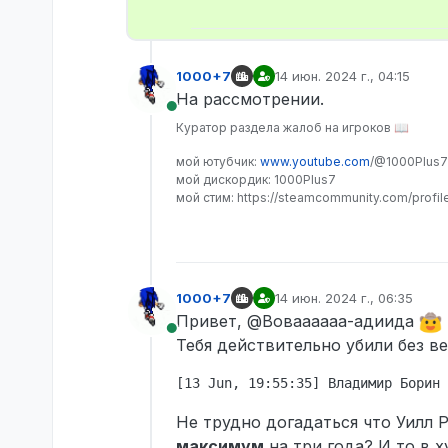
1000+7
14 июн. 2024 г., 04:15
отредактировано
На рассмотрении.
В сети
Куратор раздела жалоб на игроков 📖
мой ютубчик:
www.youtube.com
/@1000Plus7
мой дискордик: 1000Plus7
мой стим: https://steamcommunity.com/profi
1000+7
14 июн. 2024 г., 06:35
отредактировано
Привет, @Воваааааа-адиида
В сети
Тебя действительно убили без в
Не трудно догадаться что Уилл 
максимум
на три года? И то в х