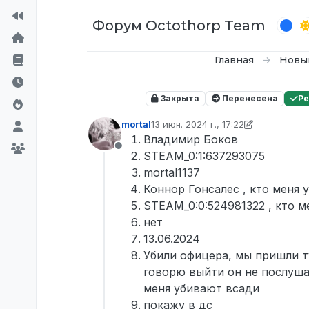
Перейти к содержимому
Форум Octothorp Team
Главная
Новы
Закрыта
Перенесена
Р
mortal
13 июн. 2024 г., 17:22
отредактировано mortal
Владимир Боков
Не в сети
STEAM_0:1:637293075
mortal1137
Коннор Гонсалес , кто меня 
STEAM_0:0:524981322 , кто м
нет
13.06.2024
Убили офицера, мы пришли т
говорю выйти он не послушае
меня убивают всади
покажу в дс