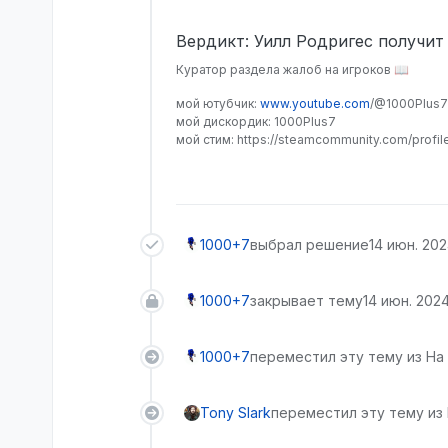
Вердикт: Уилл Родригес получит
Куратор раздела жалоб на игроков 📖
мой ютубчик:
www.youtube.com
/@1000Plus7
мой дискордик: 1000Plus7
мой стим: https://steamcommunity.com/profi
1000+7
выбрал решение
14 июн. 202
1000+7
закрывает тему
14 июн. 2024
1000+7
переместил эту тему из На
Tony Slark
переместил эту тему из