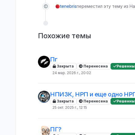
tenebris
переместил эту тему из На
Похожие темы
Пг
Закрыта
Перенесена
Решенны
24 мар. 2026 г., 20:02
НПИЗК, НРП и еще одно НР
Закрыта
Перенесена
Решенны
25 окт. 2025 г., 12:15
ПГ?