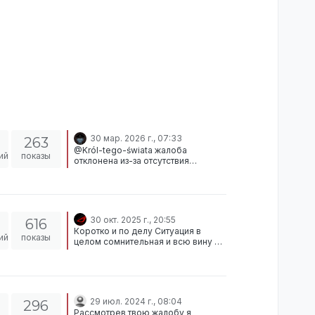
30 мар. 2026 г., 07:33
263
@Król-tego-świata жалоба
ий
показы
отклонена из-за отсутствия
доказательств.
30 окт. 2025 г., 20:55
616
Коротко и по делу Ситуация в
ий
показы
целом сомнительная и всю вину в
ней я возлагаю на ОДНОГО игрока
с никнеймом Герман Гаммал,
именно его действия привели к
данной ситуации. Игрок по имени
Альберт логичным образом
29 июл. 2024 г., 08:04
296
защищал другого игрока от
Рассмотрев твою жалобу я