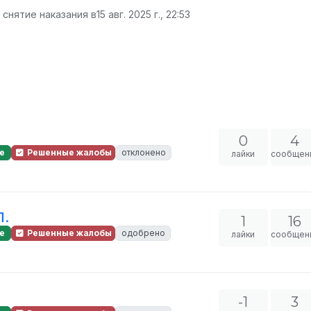
 снятие наказания в
15 авг. 2025 г., 22:53
0
4
е
Решенные жалобы
отклонено
лайки
сообщен
П.
1
16
е
Решенные жалобы
одобрено
лайки
сообщен
-1
3