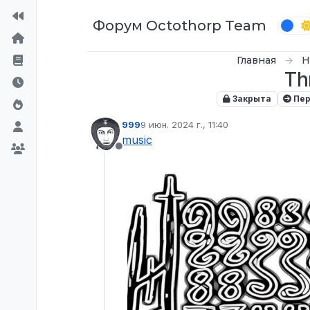
Перейти к содержимому
Форум Octothorp Team
Главная
Н
Th
Закрыта
Пер
999
9 июн. 2024 г., 11:40
отредактировано
music
Не в сети