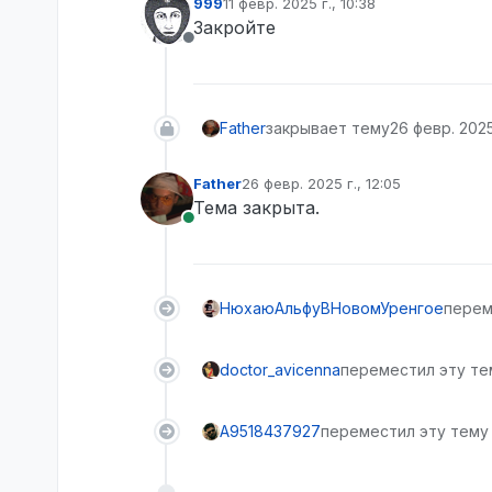
999
11 февр. 2025 г., 10:38
отредактировано
Закройте
Не в сети
Father
закрывает тему
26 февр. 2025 
Father
26 февр. 2025 г., 12:05
отредактировано
Тема закрыта.
В сети
НюхаюАльфуВНовомУренгое
перем
doctor_avicenna
переместил эту те
A9518437927
переместил эту тему и