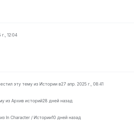
г., 12:04
естил эту тему из Истории в
27 апр. 2025 г., 08:41
му из Архив историй
28 дней назад
з In Character / Истории
10 дней назад