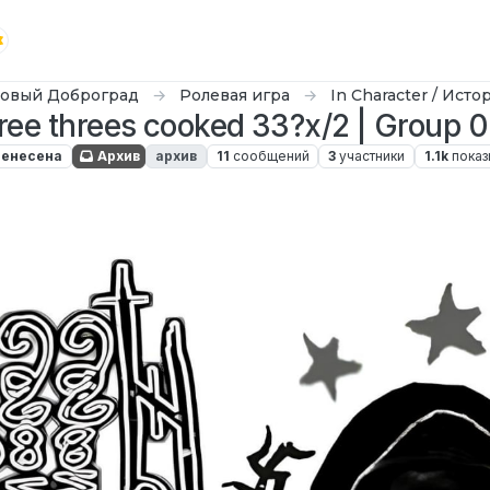
овый Доброград
Ролевая игра
In Character / Исто
ree threes cooked 33?x/2 | Group 
енесена
Архив
архив
11
сообщений
3
участники
1.1k
показ