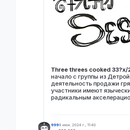
Three threes cooked 33?x/
начало с группы из Детрой
деятельность продажи гря
участники имеют языческ
радикальным акселераци
999
9 июн. 2024 г., 11:40
отредактировано