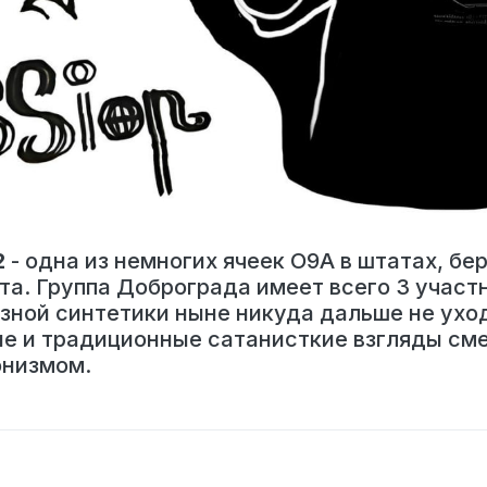
2
- одна из немногих ячеек O9A в штатах, бе
та. Группа Доброграда имеет всего 3 участн
зной синтетики ныне никуда дальше не уход
ие и традиционные сатанисткие взгляды с
онизмом.