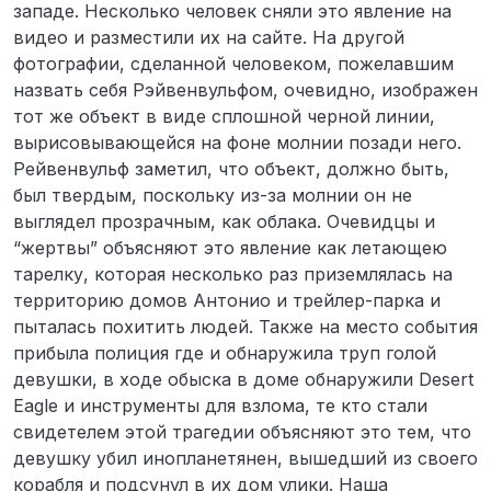
западе. Несколько человек сняли это явление на
видео и разместили их на сайте. На другой
фотографии, сделанной человеком, пожелавшим
назвать себя Рэйвенвульфом, очевидно, изображен
тот же объект в виде сплошной черной линии,
вырисовывающейся на фоне молнии позади него.
Рейвенвульф заметил, что объект, должно быть,
был твердым, поскольку из-за молнии он не
выглядел прозрачным, как облака. Очевидцы и
“жертвы” объясняют это явление как летающею
тарелку, которая несколько раз приземлялась на
территорию домов Антонио и трейлер-парка и
пыталась похитить людей. Также на место события
прибыла полиция где и обнаружила труп голой
девушки, в ходе обыска в доме обнаружили Desert
Eagle и инструменты для взлома, те кто стали
свидетелем этой трагедии объясняют это тем, что
девушку убил инопланетянен, вышедший из своего
корабля и подсунул в их дом улики. Наша