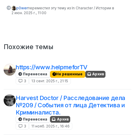
p0wer
переместил эту тему из In Character / Истории в
2 июн. 2025 г., 11:00
Похожие темы
https://www.helpmeforTV
Перенесена
Не решенные
Архив
3
13 сент. 2025 г., 21:15
Harvest Doctor / Расследование дела
№209 / События от лица Детектива и
Криминалиста.
Перенесена
Архив
3
11 нояб. 2025 г., 16:46