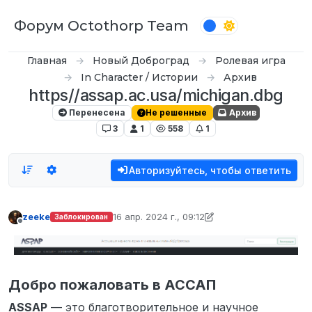
Перейти к содержимому
Форум Octothorp Team
Главная
Новый Доброград
Ролевая игра
In Character / Истории
Архив
https//assap.ac.usa/michigan.dbg
Перенесена
Не решенные
Архив
3
1
558
1
Авторизуйтесь, чтобы ответить
zeekе
16 апр. 2024 г., 09:12
Заблокирован
отредактировано zeekе
Не в сети
Добро пожаловать в АССАП
ASSAP
— это благотворительное и научное