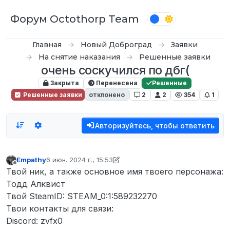
Перейти к содержимому
Форум Octothorp Team
Главная
Новый Доброград
Заявки
На снятие наказания
Решенные заявки
очень соскучился по дбг(
Закрыта
Перенесена
Решенные
Решенные заявки
отклонено
2
2
354
1
Авторизуйтесь, чтобы ответить
Empathy
6 июн. 2024 г., 15:53
отредактировано inquizzy
6 дек. 2024 г., 08:53
Не в сети
Твой ник, а также основное имя твоего персонажа:
Тодд Алквист
Твой SteamID: STEAM_0:1:589232270
Твои контакты для связи:
Discord: zvfx0