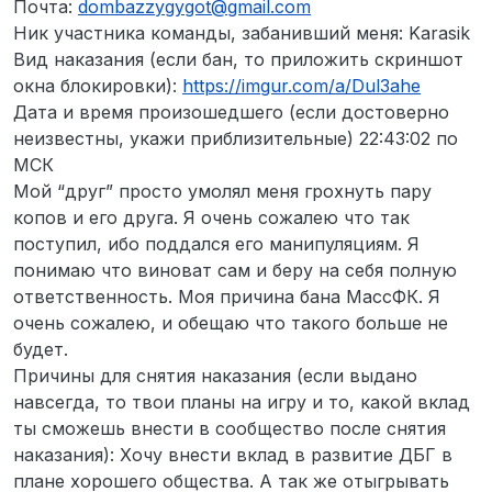
Почта:
dombazzygygot@gmail.com
Ник участника команды, забанивший меня: Karasik
Вид наказания (если бан, то приложить скриншот
окна блокировки):
https://imgur.com/a/Dul3ahe
Дата и время произошедшего (если достоверно
неизвестны, укажи приблизительные) 22:43:02 по
МСК
Мой “друг” просто умолял меня грохнуть пару
копов и его друга. Я очень сожалею что так
поступил, ибо поддался его манипуляциям. Я
понимаю что виноват сам и беру на себя полную
ответственность. Моя причина бана МассФК. Я
очень сожалею, и обещаю что такого больше не
будет.
Причины для снятия наказания (если выдано
навсегда, то твои планы на игру и то, какой вклад
ты сможешь внести в сообщество после снятия
наказания): Хочу внести вклад в развитие ДБГ в
плане хорошего общества. А так же отыгрывать