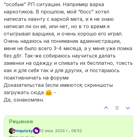
“особые” РП ситуации. Например варка
наркотиков. В прошлом, мой “босс” хотел
написать квенту с варкой мета, и я не знаю
написал ли он её, или нет, но в то время я
отыгрывал варщика, и очень хорошо его играл.
Очень надеюсь на понимание администрации,
меня не было всего 3-4 месяца, а у меня уже ломка
без дбг. Так-же собираюсь научиться делать
заменки на одежду и сливать их бесплатно, тоесть
как и для себя так и для других, и постараюсь
поактивничать на форуме
Доказательства (если имеются; скриншоты
загружать сюда
-
Да, ознакомлен.
0
inquizzy
12 июн. 2024 г., 08:52
отредактировано
Не в сети