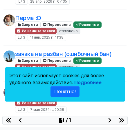
3
28 апр. 2026 г., 07:35
Перма :D
Закрыта
Перенесена
Решенные
Решенные заявки
отклонено
3
11 янв. 2025 г., 11:38
заявка на разбан (ошибочный бан)
Закрыта
Перенесена
Решенные
Решенные заявки
отклонено
3
22 авг. 2024 г., 11:51
Этот сайт использует cookies для более
удобного взаимодействия.
Подробнее
Заявка на снятие перманентного бана.
Понятно!
Закрыта
Перенесена
Решенные
Решенные заявки
3
7 мая 2024 г., 20:58
1 / 1