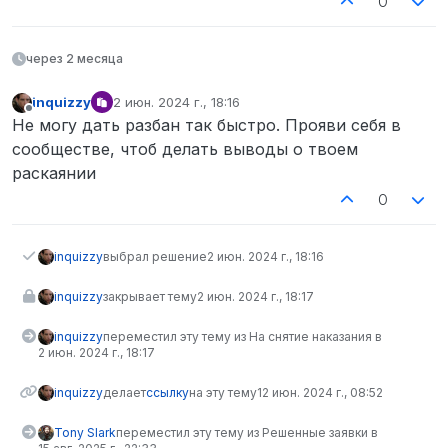
0
через 2 месяца
inquizzy
2 июн. 2024 г., 18:16
отредактировано
Не в сети
Не могу дать разбан так быстро. Прояви себя в
сообществе, чтоб делать выводы о твоем
раскаянии
0
inquizzy
выбрал решение
2 июн. 2024 г., 18:16
inquizzy
закрывает тему
2 июн. 2024 г., 18:17
inquizzy
переместил эту тему из На снятие наказания в
2 июн. 2024 г., 18:17
inquizzy
делает
ссылку
на эту тему
12 июн. 2024 г., 08:52
Tony Slark
переместил эту тему из Решенные заявки в