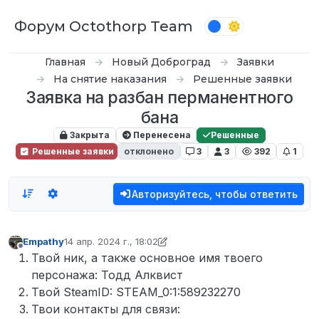
Перейти к содержимому
Форум Octothorp Team
Главная
Новый Доброград
Заявки
На снятие наказания
Решенные заявки
Заявка на разбан перманентного
бана
Закрыта
Перенесена
Решенные
Решенные заявки
отклонено
3
3
392
1
Авторизуйтесь, чтобы ответить
Empathy
14 апр. 2024 г., 18:02
отредактировано inquizzy
6 февр. 2024 г., 18:17
Не в сети
Твой ник, а также основное имя твоего
персонажа: Тодд Алквист
Твой SteamID: STEAM_0:1:589232270
Твои контакты для связи: