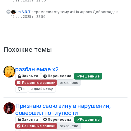
15 авг. 2025 г., 22:33
I'm S.R.T.
переместил эту тему из На игрока Доброграда в
15 авг. 2025 г., 22:56
Похожие темы
разбан емае x2
Закрыта
Перенесена
Решенные
Решенные заявки
отклонено
3
9 дней назад
Признаю свою вину в нарушении,
совершил по глупости
Закрыта
Перенесена
Решенные
Решенные заявки
отклонено