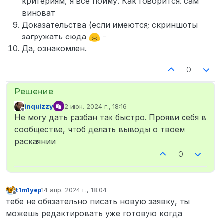
критериям, я все пойму. Как говорится: сам
виноват
Доказательства (если имеются; скриншоты
загружать сюда
-
Да, ознакомлен.
0
inquizzy
2 июн. 2024 г., 18:16
отредактировано
Не в сети
Не могу дать разбан так быстро. Прояви себя в
сообществе, чтоб делать выводы о твоем
раскаянии
0
t1m1yep
14 апр. 2024 г., 18:04
отредактировано
Не в сети
тебе не обязательно писать новую заявку, ты
можешь редактировать уже готовую когда