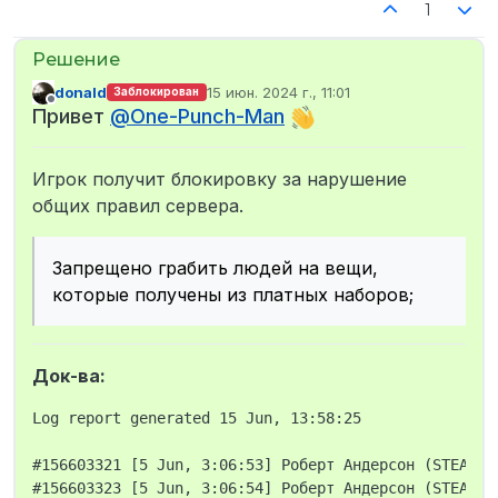
1
donald
15 июн. 2024 г., 11:01
Заблокирован
отредактировано
Не в сети
Привет
@
One-Punch-Man
Игрок получит блокировку за нарушение
общих правил сервера.
Запрещено грабить людей на вещи,
которые получены из платных наборов;
Док-ва:
Log report generated 15 Jun, 13:58:25

#156603321 [5 Jun, 3:06:53] Роберт Андерсон (STEAM_0
#156603323 [5 Jun, 3:06:54] Роберт Андерсон (STEAM_0