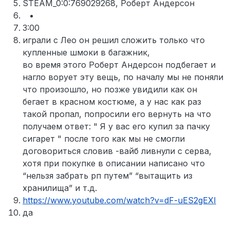
STEAM_0:0:769029268, Роберт Андерсон
3:00
играли с Лео он решил сложить только что
купленные шмоки в багажник,
во время этого Роберт Андерсон подбегает и
нагло ворует эту вещь, по началу мы не поняли
что произошло, но позже увидили как он
бегает в красном костюме, а у нас как раз
такой пропал, попросили его вернуть на что
получаем ответ: " Я у вас его купил за пачку
сигарет " после того как мы не смогли
договориться словив -вайб ливнули с серва,
хотя при покупке в описании написано что
“нельзя забрать рп путем” “вытащить из
хранилища” и т.д.
https://www.youtube.com/watch?v=dF-uES2gEXI
да