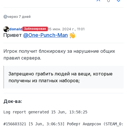
0
через 7 дней
donald
15 июн. 2024 г., 11:01
Заблокирован
отредактировано
Не в сети
Привет
@
One-Punch-Man
Игрок получит блокировку за нарушение общих
правил сервера.
Запрещено грабить людей на вещи, которые
получены из платных наборов;
Док-ва:
Log report generated 15 Jun, 13:58:25

#156603321 [5 Jun, 3:06:53] Роберт Андерсон (STEAM_0:0