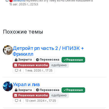
tenebris
переместил эту тему из На снятие наказания в
15 авг. 2025 г., 22:53
Похожие темы
Детройт рп часть 2 / НПИЗК +
Фрикилл
Закрыта
Перенесена
Решенные
Решенные жалобы
одобрено
4
1 янв. 2026 г., 17:25
Украл и лив
Закрыта
Перенесена
Решенные
Решенные жалобы
одобрено
4
13 сент. 2024 г., 17:25