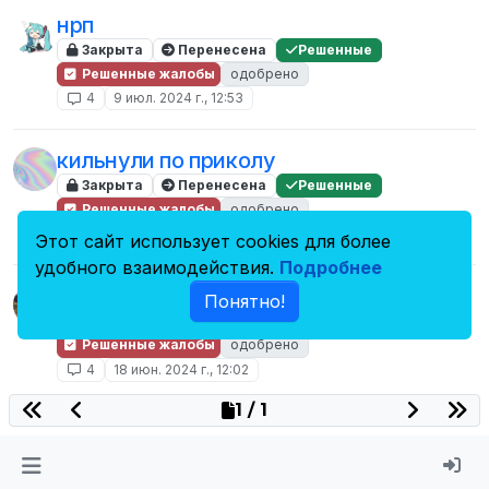
нрп
Закрыта
Перенесена
Решенные
Решенные жалобы
одобрено
4
9 июл. 2024 г., 12:53
кильнули по приколу
Закрыта
Перенесена
Решенные
Решенные жалобы
одобрено
4
23 июн. 2024 г., 15:55
Этот сайт использует cookies для более
удобного взаимодействия.
Подробнее
Муники по дефолту
Понятно!
Закрыта
Перенесена
Решенные
Решенные жалобы
одобрено
4
18 июн. 2024 г., 12:02
1 / 1