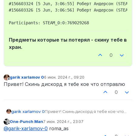
#156603324 [5 Jun, 3:06:55] Роберт Андерсон (STEAM_0
#156603326 [5 Jun, 3:06:56] Роберт Андерсон (STEAM_0
Предметы которые ты потерял - скину тебе в
хран.
0
garik xarlamov 0
6 июн. 2024 г., 09:20
отредактировано
Не в сети
Привет! Скинь дискорд я тебе кое что отправлю
0
garik xarlamov 0
Привет! Скинь дискорд я тебе кое что
отправлю
One-Punch Man
7 июн. 2024 г., 23:07
отредактировано
Не в сети
@
garik-xarlamov-0
roma_as