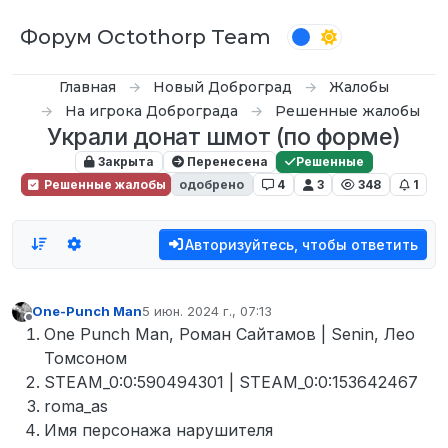
Перейти к содержимому
Форум Octothorp Team
Главная
Новый Доброград
Жалобы
На игрока Доброграда
Решенные жалобы
Украли донат шмот (по форме)
Закрыта
Перенесена
Решенные
Решенные жалобы
одобрено
4
3
348
1
Авторизуйтесь, чтобы ответить
One-Punch Man
5 июн. 2024 г., 07:13
отредактировано
Не в сети
One Punch Man, Роман Сайтамов | Senin, Лео
Томсоном
STEAM_0:0:590494301 | STEAM_0:0:153642467
roma_as
Имя персонажа нарушителя