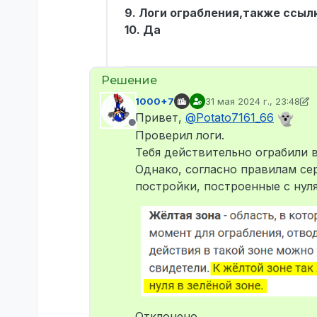
9. Логи ограбления,также ссыл
10. Да
1000+7
31 мая 2024 г., 23:48
отредактировано 1000
Привет,
@
Potato7161_66
Не в сети
Проверил логи.
Тебя действительно ограбили в
Однако, согласно правилам се
постройки, построенные с нуля
Отклонено.