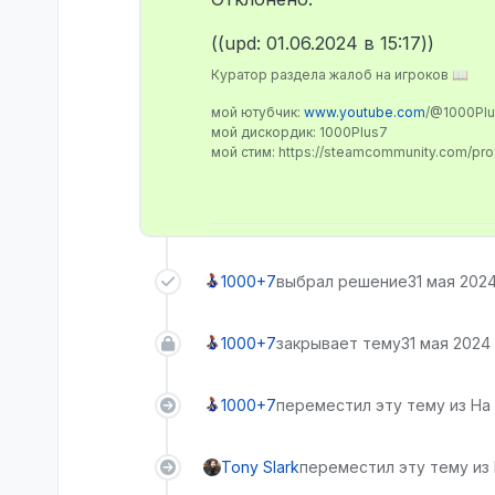
((upd: 01.06.2024 в 15:17))
Куратор раздела жалоб на игроков 📖
мой ютубчик:
www.youtube.com
/@1000Pl
мой дискордик: 1000Plus7
мой стим: https://steamcommunity.com/pr
1000+7
выбрал решение
31 мая 2024
1000+7
закрывает тему
31 мая 2024 
1000+7
переместил эту тему из На
Tony Slark
переместил эту тему из