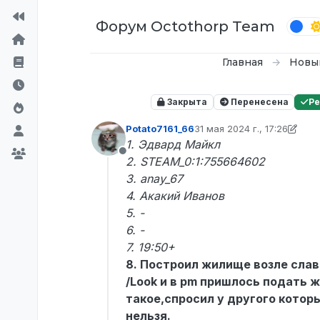
Перейти к содержимому
Форум Octothorp Team
Главная
Новы
Закрыта
Перенесена
Р
Potato7161_66
31 мая 2024 г., 17:26
отредактировано Potato716
1. Эдвард Майкл
Не в сети
2. STEAM_0:1:755664602
3. anay_67
4. Акакий Иванов
5. -
6. -
7. 19:50+
8. Построил жилище возле слав
/Look и в pm пришлось подать ж
такое,спросил у другого котор
нельзя.