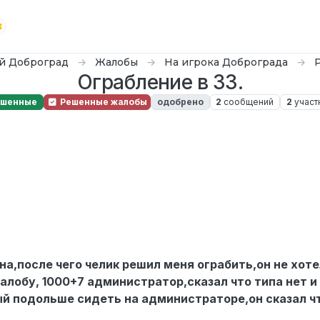
й Доброград
Жалобы
На игрока Доброграда
Ограбление в ЗЗ.
ешенные
Решенные жалобы
одобрено
2
сообщений
2
участ
1_66
на,после чего челик решил меня ограбить,он не хот
алобу, 1000+7 администратор,сказал что типа нет и
ый подольше сидеть на администраторе,он сказал ч