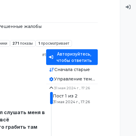
Решенные жалобы
ники
271
показы
1
просматривает
Авторизуйтесь,
#1
чтобы ответить
Сначала старые
Управление темой
31 мая 2024 г., 17:26
Пост 1 из 2
31 мая 2024 г., 17:26
ел слушать меня в
 всё
то грабить там