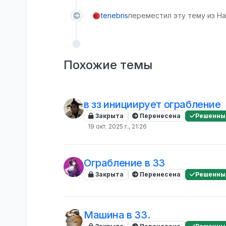
tenebris
переместил эту тему из На
Похожие темы
в зз инициирует ограбление
Закрыта
Перенесена
Решенны
19 окт. 2025 г., 21:26
Ограбление в ЗЗ
Закрыта
Перенесена
Решенны
Машина в ЗЗ.